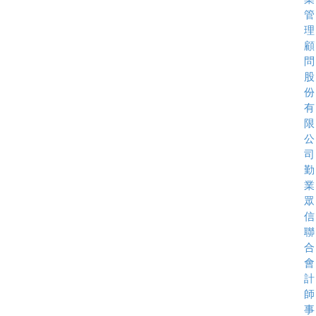
管
理
顧
問
股
份
有
限
公
司
勤
業
眾
信
聯
合
會
計
師
事