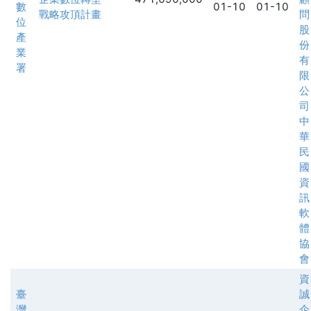
數
01-10
01-10
戰略攻頂計畫
問
位
股
產
份
業
有
署
限
公
司
中
華
民
國
資
訊
軟
體
協
會
資
臺
誠
灣
企