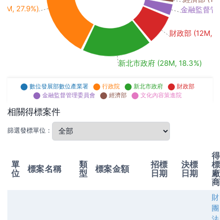
2M, 27.9%)
金融監督管理委
財政部 (12M, 7.
新北市政府 (28M, 18.3%)
數位發展部數位產業署
行政院
新北市政府
財政部
金融監督管理委員會
經濟部
文化內容策進院
相關得標案件
篩選發標單位：
單
類
招標
決標
標案名稱
標案金額
位
型
日期
日期
財
團
法