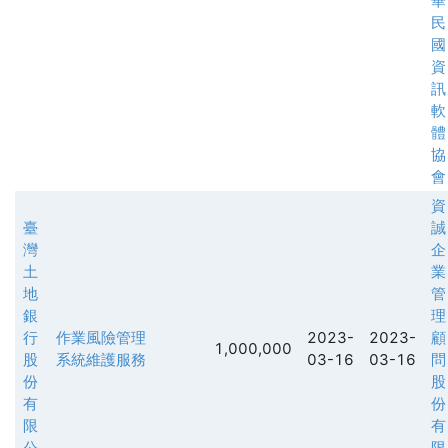
華
民
國
資
訊
軟
體
協
會
資
臺
誠
灣
企
土
業
地
管
銀
理
行
作業風險管理
2023-
2023-
顧
1,000,000
股
系統維護服務
03-16
03-16
問
份
股
有
份
限
有
公
限