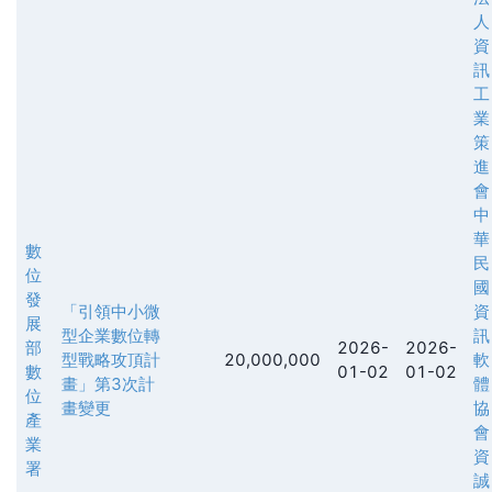
人
資
訊
工
業
策
進
會
中
華
數
民
位
國
發
「引領中小微
資
展
型企業數位轉
訊
部
2026-
2026-
型戰略攻頂計
20,000,000
軟
數
01-02
01-02
畫」第3次計
體
位
畫變更
協
產
會
業
資
署
誠