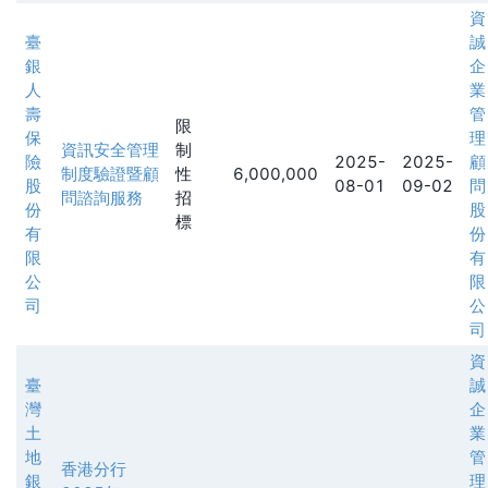
資
臺
誠
銀
企
人
業
壽
管
限
保
理
資訊安全管理
制
險
2025-
2025-
顧
制度驗證暨顧
性
6,000,000
股
08-01
09-02
問
問諮詢服務
招
份
股
標
有
份
限
有
公
限
司
公
司
資
臺
誠
灣
企
土
業
地
管
香港分行
銀
理