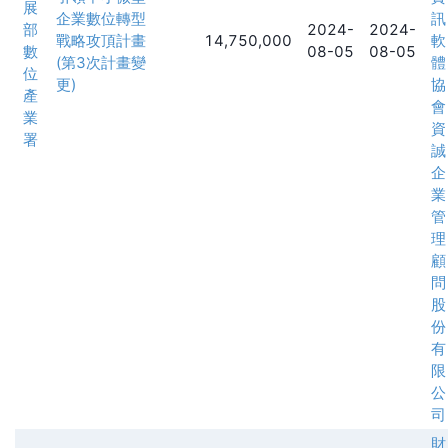
展
企業數位轉型
訊
部
2024-
2024-
戰略攻頂計畫
14,750,000
軟
數
08-05
08-05
(第3次計畫變
體
位
更)
協
產
會
業
資
署
誠
企
業
管
理
顧
問
股
份
有
限
公
司
財