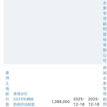
企
業
管
理
顧
問
股
份
有
限
公
司
資
臺
誠
灣
企
土
業
地
管
銀
香港分行
理
行
2025年網絡
2025-
2025-
顧
1,386,000
股
防衛評估框架
12-18
12-18
問