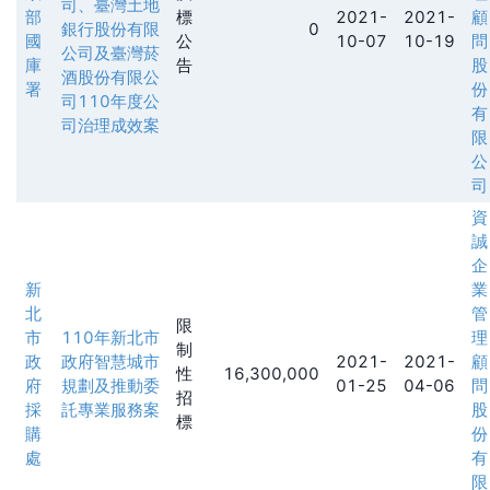
司、臺灣土地
部
標
2021-
2021-
顧
銀行股份有限
0
國
公
10-07
10-19
問
公司及臺灣菸
庫
告
股
酒股份有限公
署
份
司110年度公
有
司治理成效案
限
公
司
資
誠
企
新
業
北
管
限
市
110年新北市
理
制
政
政府智慧城市
2021-
2021-
顧
性
16,300,000
府
規劃及推動委
01-25
04-06
問
招
採
託專業服務案
股
標
購
份
處
有
限