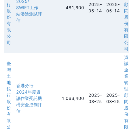
2025年
行
2025-
2025-
顧
SWIFT工作
481,600
股
05-14
05-14
問
站滲透測試評
份
股
估
有
份
限
有
公
限
司
公
司
資
臺
誠
灣
企
土
業
地
管
香港分行
銀
理
2024年度資
行
2025-
2025-
顧
訊作業受託機
1,066,400
股
03-25
03-25
問
構安全控制評
份
股
估
有
份
限
有
公
限