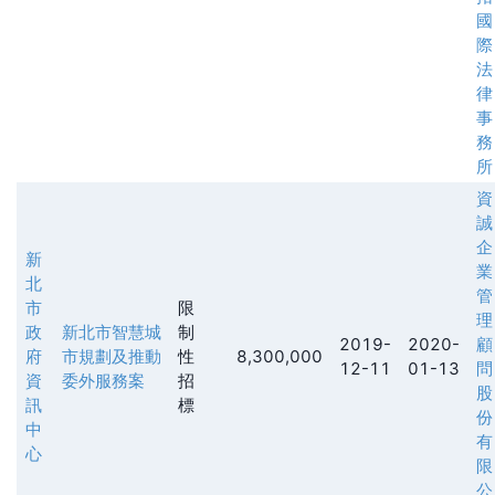
國
際
法
律
事
務
所
資
誠
企
新
業
北
管
市
限
理
政
新北市智慧城
制
2019-
2020-
顧
府
市規劃及推動
性
8,300,000
12-11
01-13
問
資
委外服務案
招
股
訊
標
份
中
有
心
限
公