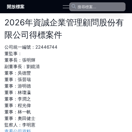
開放標案
open navigation menu
2026
年
資誠企業管理顧問股份有
限公司
得標案件
公司統一編號：
22446744
董監事：
董事長
：
張明輝
副董事長
：
劉鏡清
董事
：
吳德豐
董事
：
張晉瑞
董事
：
游明德
董事
：
林瓊瀛
董事
：
李潤之
董事
：
程光偉
董事
：
林一帆
董事
：
奧田健士
監察人
：
李明憲
查看公司資料