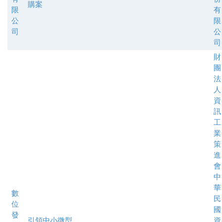
購案
限
有
公
限
司
公
司
財
團
法
人
資
訊
工
業
策
進
會
中
華
數
民
位
國
發
引領中小微型
資