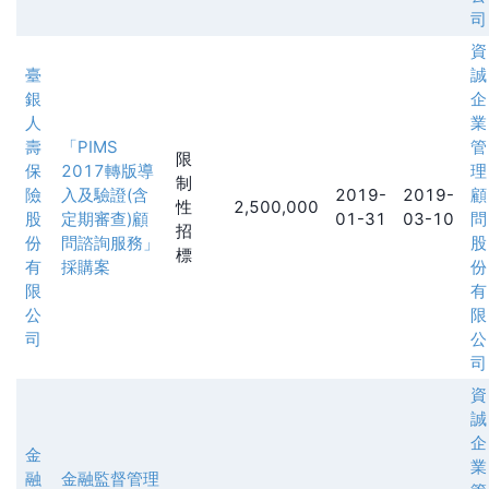
司
資
臺
誠
銀
企
人
業
壽
「PIMS
管
限
保
2017轉版導
理
制
險
入及驗證(含
2019-
2019-
顧
性
2,500,000
股
定期審查)顧
01-31
03-10
問
招
份
問諮詢服務」
股
標
有
採購案
份
限
有
公
限
司
公
司
資
誠
企
金
業
融
金融監督管理