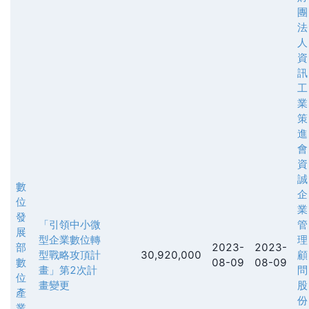
團
法
人
資
訊
工
業
策
進
會
資
誠
數
企
位
業
發
「引領中小微
管
展
型企業數位轉
理
部
2023-
2023-
型戰略攻頂計
30,920,000
顧
數
08-09
08-09
畫」第2次計
問
位
畫變更
股
產
份
業