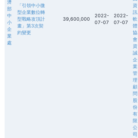
濟
「引領中小微
資
部
型企業數位轉
訊
中
2022-
2022-
型戰略攻頂計
39,600,000
軟
小
07-07
07-07
畫」第3次契
體
企
約變更
協
業
會
處
資
誠
企
業
管
理
顧
問
股
份
有
限
公
司