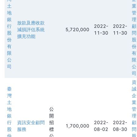
土
業
地
管
銀
理
放款及應收款
行
2022-
2022-
顧
減損評估系統
5,720,000
股
11-30
11-30
問
擴充功能
份
股
有
份
限
有
公
限
司
公
司
資
臺
誠
灣
企
土
業
地
公
管
銀
開
理
行
資訊安全顧問
招
2022-
2022-
顧
1,700,000
股
服務
標
08-02
08-30
問
份
公
股