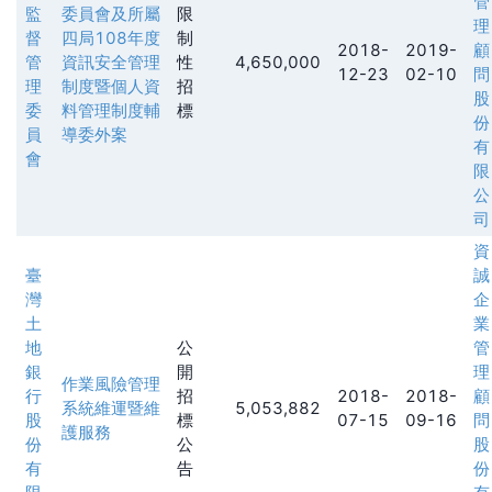
管
監
委員會及所屬
限
理
督
四局108年度
制
2018-
2019-
顧
管
資訊安全管理
性
4,650,000
12-23
02-10
問
理
制度暨個人資
招
股
委
料管理制度輔
標
份
員
導委外案
有
會
限
公
司
資
臺
誠
灣
企
土
業
地
公
管
銀
開
理
作業風險管理
行
招
2018-
2018-
顧
系統維運暨維
5,053,882
股
標
07-15
09-16
問
護服務
份
公
股
有
告
份