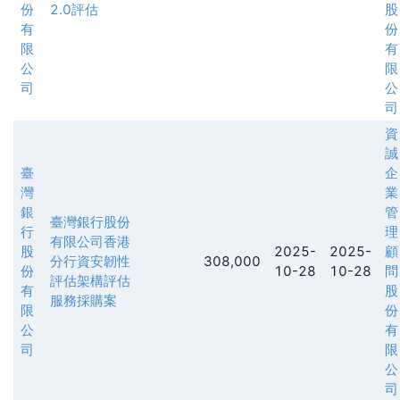
份
2.0評估
股
有
份
限
有
公
限
司
公
司
資
誠
臺
企
灣
業
銀
管
臺灣銀行股份
行
理
有限公司香港
股
2025-
2025-
顧
分行資安韌性
308,000
份
10-28
10-28
問
評估架構評估
有
股
服務採購案
限
份
公
有
司
限
公
司