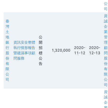
公
司
資
臺
誠
灣
企
土
業
地
公
管
銀
資訊安全整體
開
理
行
執行情形報告
招
2020-
2020-
顧
1,320,000
股
暨建議事項顧
標
11-12
12-13
問
份
問服務
公
股
有
告
份
限
有
公
限
司
公
司
資
誠
企
業