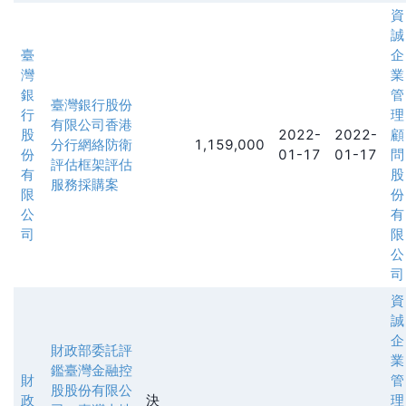
資
誠
臺
企
灣
業
銀
管
臺灣銀行股份
行
理
有限公司香港
股
2022-
2022-
顧
分行網絡防衛
1,159,000
份
01-17
01-17
問
評估框架評估
有
股
服務採購案
限
份
公
有
司
限
公
司
資
誠
企
財政部委託評
業
鑑臺灣金融控
財
管
股股份有限公
政
決
理