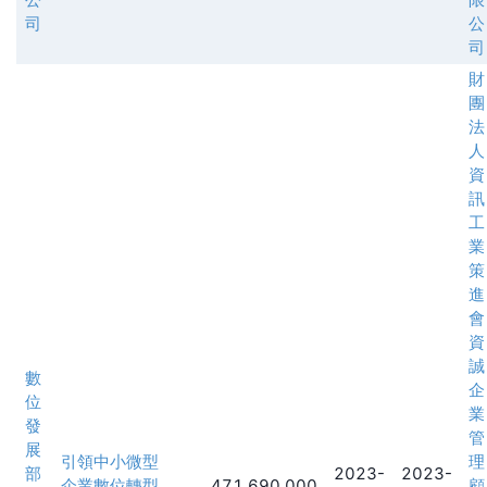
司
公
司
財
團
法
人
資
訊
工
業
策
進
會
資
誠
數
企
位
業
發
管
展
引領中小微型
理
部
2023-
2023-
企業數位轉型
471,690,000
顧