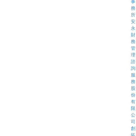
事
務
所
安
永
財
務
管
理
諮
詢
服
務
股
份
有
限
公
司
創
拓