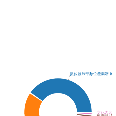
數位發展部數位產業署 (63M,
文化內容策進院
經濟部 (1M,