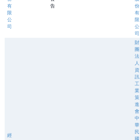
有
告
份
限
有
公
限
司
公
司
財
團
法
人
資
訊
工
業
策
進
會
中
華
民
經
國