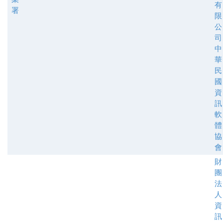
有
署
限
公
司
中
華
民
國
資
訊
軟
體
協
會
財
團
法
人
資
訊