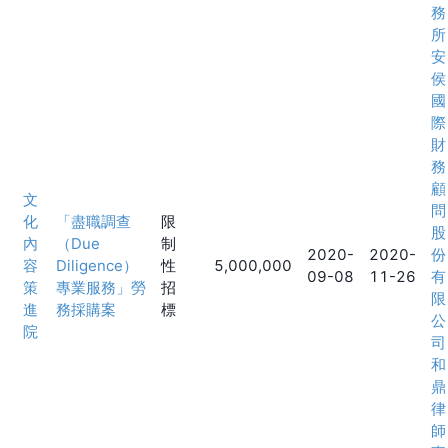
務
所
安
侯
國
際
財
務
顧
文
問
化
「盡職調查
限
股
內
（Due
制
2020-
2020-
份
容
Diligence）
性
5,000,000
09-08
11-26
有
策
專業服務」勞
招
限
進
務採購案
標
公
院
司
和
鼎
律
師