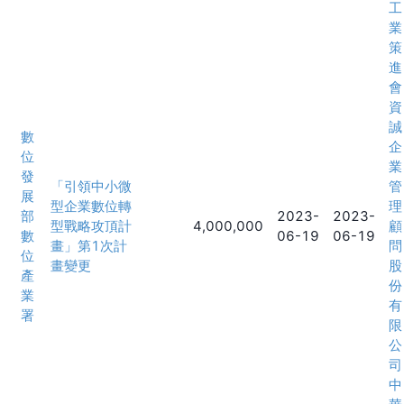
工
業
策
進
會
資
誠
數
企
位
業
發
「引領中小微
管
展
型企業數位轉
理
部
2023-
2023-
型戰略攻頂計
4,000,000
顧
數
06-19
06-19
畫」第1次計
問
位
畫變更
股
產
份
業
有
署
限
公
司
中