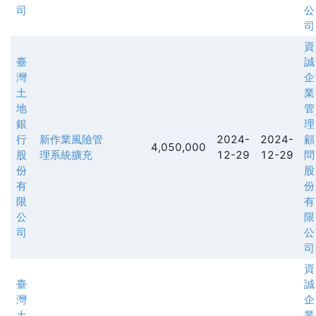
司
公
司
資
臺
誠
灣
企
土
業
地
管
銀
理
行
新作業風險管
2024-
2024-
顧
4,050,000
股
理系統擴充
12-29
12-29
問
份
股
有
份
限
有
公
限
司
公
司
資
臺
誠
灣
企
土
業