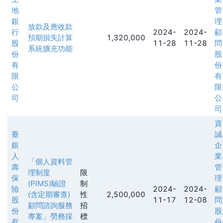
地
管
銀
理
放款及應收款
行
2024-
2024-
顧
預期損失計算
1,320,000
股
11-28
11-28
問
系統擴充功能
份
股
有
份
限
有
公
限
司
公
司
資
臺
誠
銀
企
人
業
「個人資料管
壽
管
理制度
限
保
理
(PIMS)驗證
制
險
2024-
2024-
顧
(含定期審查)
性
2,500,000
股
11-17
12-08
問
顧問諮詢服務
招
份
股
專案」勞務採
標
有
份