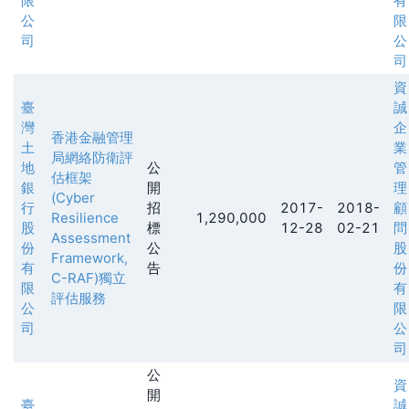
限
有
公
限
司
公
司
資
臺
誠
灣
企
香港金融管理
土
業
局網絡防衛評
地
公
管
估框架
銀
開
理
(Cyber
行
招
2017-
2018-
顧
Resilience
1,290,000
股
標
12-28
02-21
問
Assessment
份
公
股
Framework,
有
告
份
C-RAF)獨立
限
有
評估服務
公
限
司
公
司
公
資
開
臺
誠