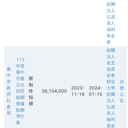
財團
法人
弘道
老人
福利
基金
會
財團
法人
113
老五
年度
臺
老基
臺中
中
金會
市建
限
市
靜宜
決
立社
制
政
2023-
2024-
大學
標
區照
性
36,104,000
府
11-19
01-15
財團
公
顧關
招
社
法人
告
懷據
標
會
弘道
點輔
局
老人
導計
福利
畫
基金