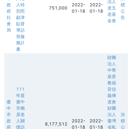
法人
政
人特
2022-
2022-
標
751,000
老五
府
別照
01-18
01-18
公
老基
社
顧津
告
金會
會
貼督
局
導訪
視服
務計
畫
財團
法人
中華
基督
教福
111
音信
年度
義傳
臺
臺中
道會
中
市獨
財團
市
居老
法人
決
政
人關
2022-
2022-
臺灣
標
8,177,512
府
懷訪
01-18
01-18
省私
公