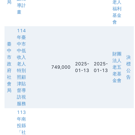
局
老人
導計
福利
畫
基金
會
114
年臺
臺
中市
中
中低
財團
市
收入
決
法人
政
老人
2025-
2025-
標
749,000
老五
府
特別
01-13
01-13
公
老基
社
照顧
告
金會
會
津貼
局
督導
訪視
服務
113
年南
投縣
「社