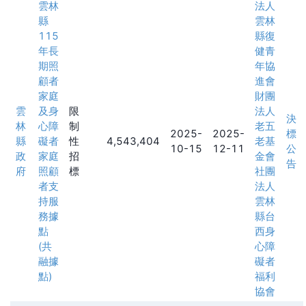
雲林
法人
縣
雲林
115
縣復
年長
健青
期照
年協
顧者
進會
家庭
財團
雲
及身
限
法人
決
林
心障
制
老五
2025-
2025-
標
縣
礙者
性
4,543,404
老基
10-15
12-11
公
政
家庭
招
金會
告
府
照顧
標
社團
者支
法人
持服
雲林
務據
縣台
點
西身
(共
心障
融據
礙者
點)
福利
協會