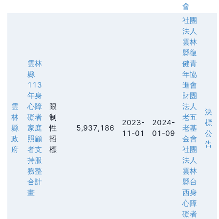
會
社團
法人
雲林
縣復
雲林
健青
縣
年協
113
進會
年身
財團
雲
心障
限
法人
決
林
礙者
制
老五
2023-
2024-
標
縣
家庭
性
5,937,186
老基
11-01
01-09
公
政
照顧
招
金會
告
府
者支
標
社團
持服
法人
務整
雲林
合計
縣台
畫
西身
心障
礙者