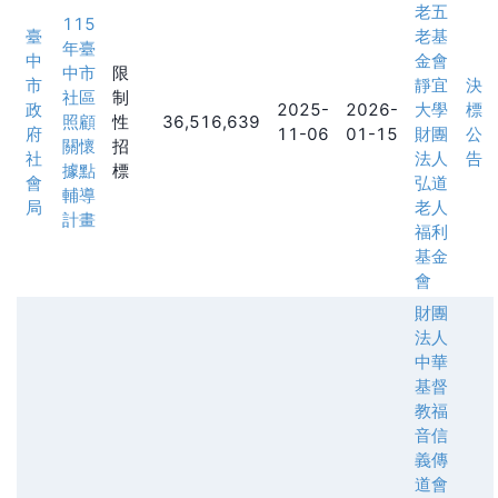
老五
115
臺
老基
年臺
中
金會
中市
限
市
靜宜
決
社區
制
政
2025-
2026-
大學
標
照顧
性
36,516,639
府
11-06
01-15
財團
公
關懷
招
社
法人
告
據點
標
會
弘道
輔導
局
老人
計畫
福利
基金
會
財團
法人
中華
基督
教福
音信
義傳
道會