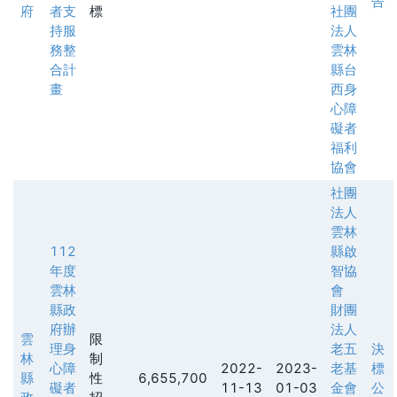
告
府
者支
標
社團
持服
法人
務整
雲林
合計
縣台
畫
西身
心障
礙者
福利
協會
社團
法人
雲林
112
縣啟
年度
智協
雲林
會
縣政
財團
府辦
法人
雲
限
理身
老五
決
林
制
心障
2022-
2023-
老基
標
縣
性
6,655,700
礙者
11-13
01-03
金會
公