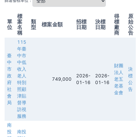
篩選發標單位：
標
得
原
單
案
類
招標
決標
標
始
標案金額
位
名
型
日期
日期
廠
公
稱
商
告
115
年臺
臺
中市
中
中低
財團
市
收入
決
法人
政
老人
2026-
2026-
標
749,000
老五
府
特別
01-16
01-16
公
老基
社
照顧
告
金會
會
津貼
局
督導
訪視
服務
南
投
南投