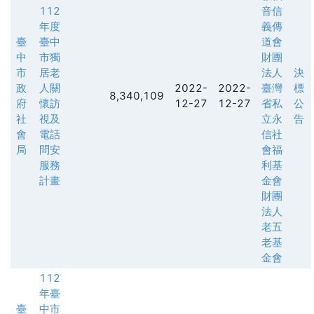
112
音信
年度
義傳
臺
臺中
道會
中
市獨
財團
市
居老
法人
決
政
人關
2022-
2022-
臺灣
標
8,340,109
府
懷訪
12-27
12-27
省私
公
社
視及
立永
告
會
電話
信社
局
問安
會福
服務
利基
計畫
金會
財團
法人
老五
老基
金會
112
年臺
臺
中市