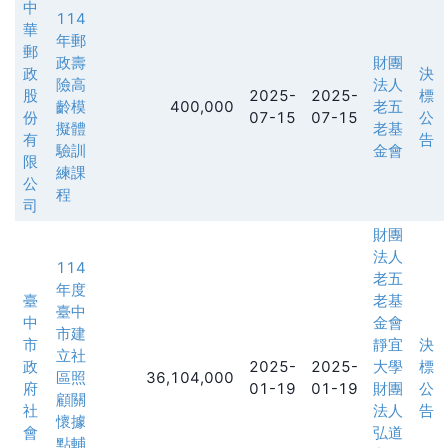
中
114
華
年郵
郵
政壽
財團
政
決
險高
法人
股
2025-
2025-
標
齡模
400,000
老五
份
07-15
07-15
公
擬體
老基
有
告
驗訓
金會
限
練課
公
程
司
財團
法人
114
老五
年度
臺
老基
臺中
中
金會
市建
市
靜宜
決
立社
政
2025-
2025-
大學
標
區照
36,104,000
府
01-19
01-19
財團
公
顧關
社
法人
告
懷據
會
弘道
點輔