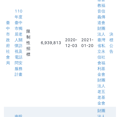
教福
110
音信
年度
義傳
臺
臺中
道會
中
市獨
財團
限
市
居老
法人
決
制
政
人關
2020-
2021-
臺灣
標
性
6,939,813
府
懷訪
12-03
01-20
省私
公
招
社
視及
立永
告
標
會
電話
信社
局
問安
會福
服務
利基
計畫
金會
財團
法人
老五
老基
金會
財團
南投
法人