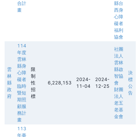
合計
縣台
畫
西身
心障
礙者
福利
協會
114
社團
年度
法人
雲林
雲林
縣身
雲
限
縣啟
心障
決
林
制
智協
礙者
2024-
2024-
標
縣
性
6,228,153
會
臨時
11-04
12-25
公
政
招
財團
暨短
告
府
標
法人
期照
老五
顧服
老基
務計
金會
畫
113
年臺