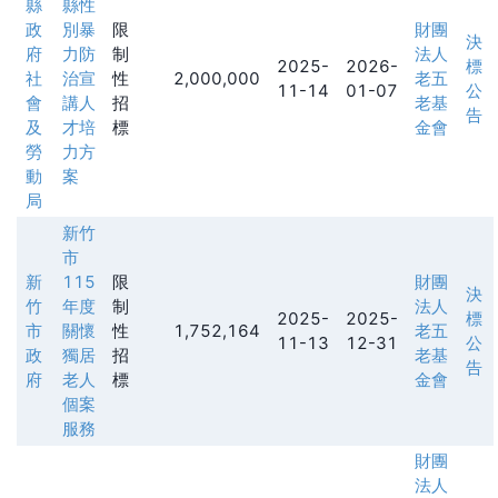
縣
縣性
政
別暴
限
財團
決
府
力防
制
法人
2025-
2026-
標
社
治宣
性
2,000,000
老五
11-14
01-07
公
會
講人
招
老基
告
及
才培
標
金會
勞
力方
動
案
局
新竹
市
新
115
限
財團
決
竹
年度
制
法人
2025-
2025-
標
市
關懷
性
1,752,164
老五
11-13
12-31
公
政
獨居
招
老基
告
府
老人
標
金會
個案
服務
財團
法人