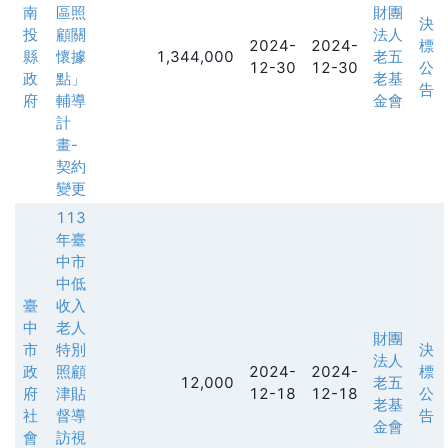
南
區照
財團
決
投
顧關
法人
2024-
2024-
標
縣
懷據
1,344,000
老五
12-30
12-30
公
政
點」
老基
告
府
輔導
金會
計
畫-
契約
變更
113
年臺
中市
中低
臺
收入
中
老人
財團
市
特別
決
法人
政
照顧
2024-
2024-
標
12,000
老五
府
津貼
12-18
12-18
公
老基
社
督導
告
金會
會
訪視