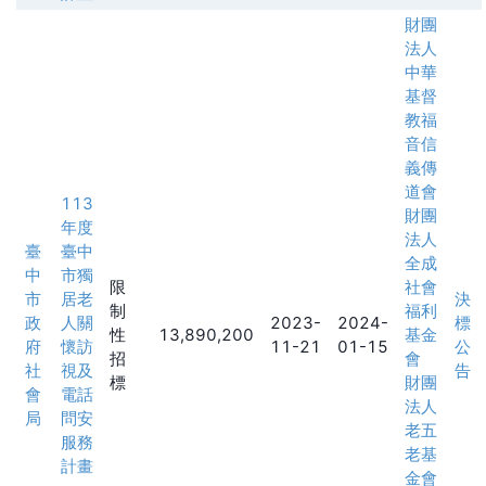
財團
法人
中華
基督
教福
音信
義傳
道會
113
財團
年度
法人
臺
臺中
全成
中
市獨
限
社會
市
居老
決
制
福利
政
人關
2023-
2024-
標
性
13,890,200
基金
府
懷訪
11-21
01-15
公
招
會
社
視及
告
標
財團
會
電話
法人
局
問安
老五
服務
老基
計畫
金會