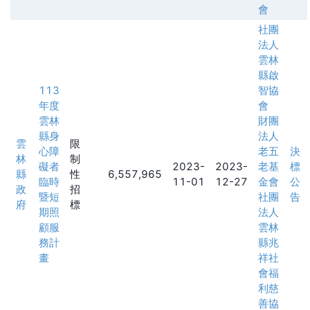
會
社團
法人
雲林
縣啟
113
智協
年度
會
雲林
財團
縣身
法人
雲
限
心障
老五
決
林
制
礙者
2023-
2023-
老基
標
縣
性
6,557,965
臨時
11-01
12-27
金會
公
政
招
暨短
社團
告
府
標
期照
法人
顧服
雲林
務計
縣兆
畫
祥社
會福
利慈
善協