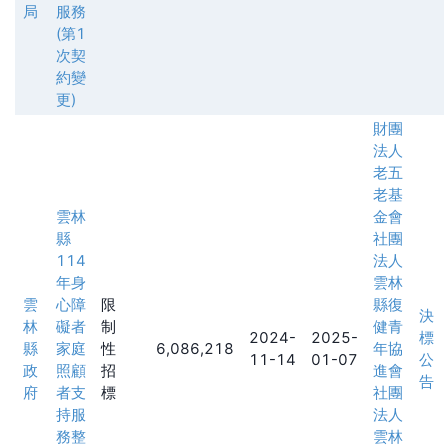
局
服務
(第1
次契
約變
更)
財團
法人
老五
老基
雲林
金會
縣
社團
114
法人
年身
雲林
雲
心障
限
縣復
決
林
礙者
制
健青
2024-
2025-
標
縣
家庭
性
6,086,218
年協
11-14
01-07
公
政
照顧
招
進會
告
府
者支
標
社團
持服
法人
務整
雲林