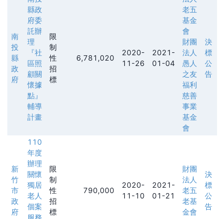
縣政
老五
府委
基金
託辦
會
南
限
理
財團
決
投
制
『社
2020-
2021-
法人
標
縣
性
6,781,020
區照
11-26
01-04
愚人
公
政
招
顧關
之友
告
府
標
懷據
福利
點』
慈善
輔導
事業
計畫
基金
會
110
年度
辦理
新
限
財團
關懷
決
竹
制
法人
獨居
2020-
2021-
標
市
性
790,000
老五
老人
11-10
01-21
公
政
招
老基
個案
告
府
標
金會
服務