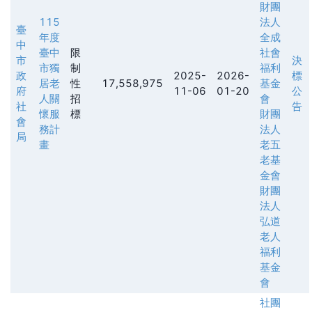
財團
115
法人
臺
年度
全成
中
臺中
限
社會
市
決
市獨
制
福利
政
2025-
2026-
標
居老
性
17,558,975
基金
府
11-06
01-20
公
人關
招
會
社
告
懷服
標
財團
會
務計
法人
局
畫
老五
老基
金會
財團
法人
弘道
老人
福利
基金
會
社團