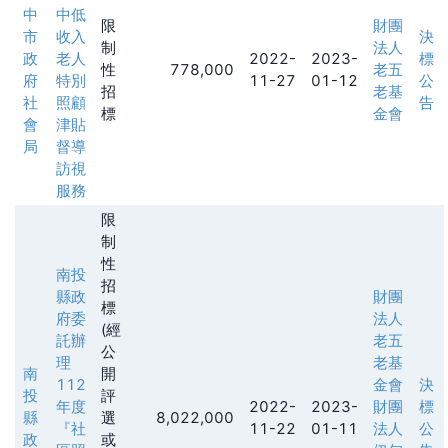
中
中低
限
財團
市
收入
決
制
法人
政
老人
2022-
2023-
標
性
778,000
老五
府
特別
11-27
01-12
公
招
老基
社
照顧
告
標
金會
會
津貼
局
督導
訪視
服務
限
制
性
南投
招
縣政
財團
標
府委
法人
(經
託辦
老五
公
理
老基
南
開
112
金會
決
投
評
年度
2022-
2023-
財團
標
縣
選
8,022,000
『社
11-22
01-11
法人
公
政
或