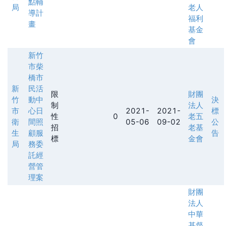
點輔
局
老人
導計
福利
畫
基金
會
新竹
市柴
橋市
新
民活
限
財團
竹
動中
決
制
法人
市
心日
2021-
2021-
標
性
0
老五
衛
間照
05-06
09-02
公
招
老基
生
顧服
告
標
金會
局
務委
託經
營管
理案
財團
法人
中華
基督