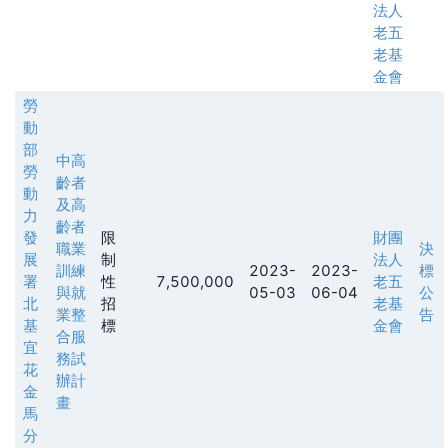
法人
老五
老基
金會
勞
動
部
中高
勞
齡者
動
及高
力
齡者
發
限
財團
職業
決
展
制
法人
訓練
2023-
2023-
標
署
性
7,500,000
老五
與就
05-03
06-04
公
北
招
老基
業整
告
基
標
金會
合服
宜
務試
花
辦計
金
畫
馬
分