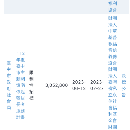
福利
協會
財團
法人
中華
基督
教福
音信
112
義傳
年度
臺
道會
臺中
中
財團
市主
限
市
法人
決
動關
制
政
2023-
2023-
臺灣
標
懷宅
性
3,052,800
府
06-12
07-27
省私
公
依起
招
社
立永
告
獨居
標
會
信社
長者
局
會福
服務
利基
計畫
金會
財團