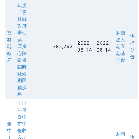
年度
「雲
林縣
政府
雲
辦理
財團
決
林
第二
法人
2022-
2022-
標
縣
區身
787,262
老五
06-14
06-14
公
政
心障
老基
告
府
礙者
金會
臨時
暨短
期照
顧服
務」
111
年度
臺中
臺
市中
中
低收
財團
市
入老
決