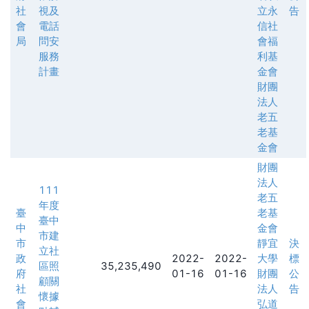
社
視及
立永
告
會
電話
信社
局
問安
會福
服務
利基
計畫
金會
財團
法人
老五
老基
金會
財團
法人
111
老五
年度
臺
老基
臺中
中
金會
市建
市
靜宜
決
立社
政
2022-
2022-
大學
標
區照
35,235,490
府
01-16
01-16
財團
公
顧關
社
法人
告
懷據
會
弘道