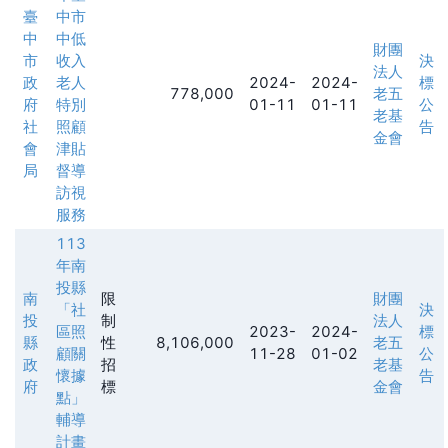
臺
中市
中
中低
財團
市
收入
決
法人
政
老人
2024-
2024-
標
778,000
老五
府
特別
01-11
01-11
公
老基
社
照顧
告
金會
會
津貼
局
督導
訪視
服務
113
年南
投縣
南
限
財團
「社
決
投
制
法人
區照
2023-
2024-
標
縣
性
8,106,000
老五
顧關
11-28
01-02
公
政
招
老基
懷據
告
府
標
金會
點」
輔導
計畫