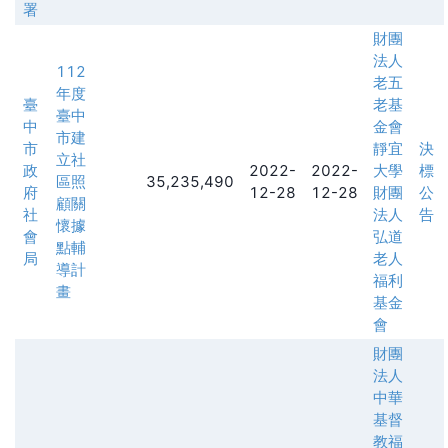
署
財團
法人
112
老五
年度
臺
老基
臺中
中
金會
市建
市
靜宜
決
立社
政
2022-
2022-
大學
標
區照
35,235,490
府
12-28
12-28
財團
公
顧關
社
法人
告
懷據
會
弘道
點輔
局
老人
導計
福利
畫
基金
會
財團
法人
中華
基督
教福