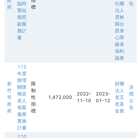
政
招
臨時
社團
告
府
標
暨短
法人
期照
雲林
顧服
縣台
務計
西身
畫
心障
礙者
福利
協會
112
年度
辦理
新
限
財團
關懷
決
竹
制
法人
獨居
2022-
2023-
標
市
性
1,472,000
老五
老人
11-10
01-12
公
政
招
老基
個案
告
府
標
金會
服務
實施
計畫
110