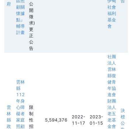
區照
伊甸
告
府
公
顧關
社會
開
懷據
福利
徵
點』
基金
求)
輔導
會
更
計畫
正
公
告
社團
法人
雲林
縣復
雲林
健青
縣
年協
112
進會
年身
財團
雲
心障
限
法人
決
林
礙者
制
老五
2022-
2023-
標
縣
家庭
性
5,594,376
老基
11-17
01-15
公
政
照顧
招
金會