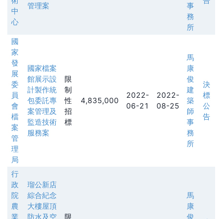
術
告
管理案
事
中
務
心
所
國
家
馬
發
國家檔案
康
展
館展示設
限
俊
委
決
計製作統
制
建
員
2022-
2022-
標
包委託專
性
4,835,000
築
會
06-21
08-25
公
案管理及
招
師
檔
告
監造技術
標
事
案
服務案
務
管
所
理
局
行
政
瑠公新店
院
綜合紀念
馬
農
大樓屋頂
康
業
防水及空
限
俊