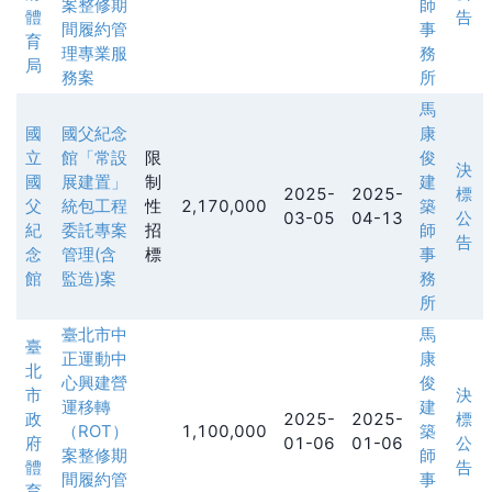
案整修期
師
體
告
間履約管
事
育
理專業服
務
局
務案
所
馬
國
國父紀念
康
立
館「常設
限
俊
決
國
展建置」
制
建
2025-
2025-
標
父
統包工程
性
2,170,000
築
03-05
04-13
公
紀
委託專案
招
師
告
念
管理(含
標
事
館
監造)案
務
所
臺北市中
馬
臺
正運動中
康
北
心興建營
俊
市
決
運移轉
建
政
2025-
2025-
標
（ROT）
1,100,000
築
府
01-06
01-06
公
案整修期
師
體
告
間履約管
事
育