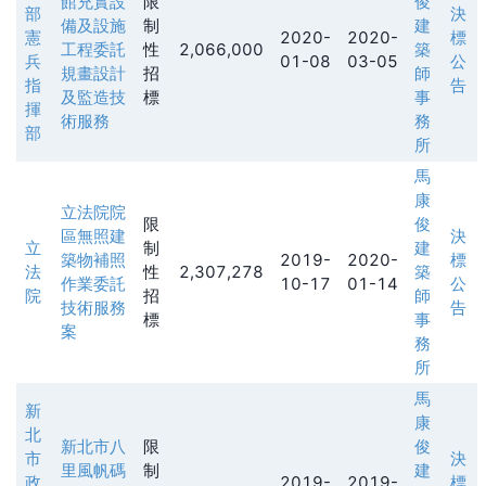
館充實設
限
俊
部
決
備及設施
制
建
憲
2020-
2020-
標
工程委託
性
2,066,000
築
兵
01-08
03-05
公
規畫設計
招
師
指
告
及監造技
標
事
揮
術服務
務
部
所
馬
康
立法院院
限
俊
區無照建
決
立
制
建
築物補照
2019-
2020-
標
法
性
2,307,278
築
作業委託
10-17
01-14
公
院
招
師
技術服務
告
標
事
案
務
所
馬
新
康
北
新北市八
限
俊
市
決
里風帆碼
制
建
政
2019-
2019-
標