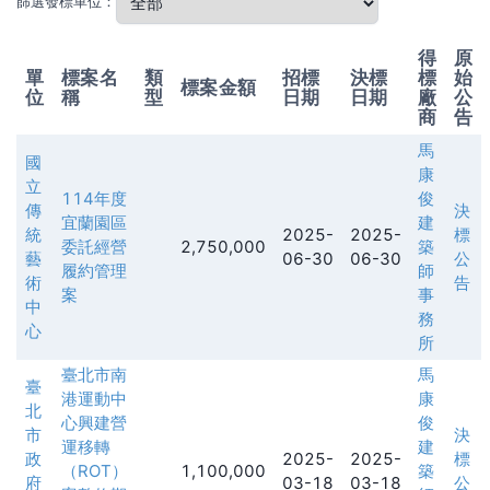
篩選發標單位：
得
原
單
標案名
類
招標
決標
標
始
標案金額
位
稱
型
日期
日期
廠
公
商
告
馬
國
康
立
114年度
俊
傳
決
宜蘭園區
建
統
2025-
2025-
標
委託經營
2,750,000
築
藝
06-30
06-30
公
履約管理
師
術
告
案
事
中
務
心
所
臺北市南
馬
臺
港運動中
康
北
心興建營
俊
市
決
運移轉
建
政
2025-
2025-
標
（ROT）
1,100,000
築
府
03-18
03-18
公