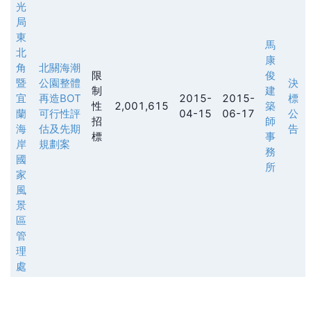
光
局
東
馬
北
康
角
北關海潮
限
俊
暨
公園整體
決
制
建
宜
再造BOT
2015-
2015-
標
性
2,001,615
築
蘭
可行性評
04-15
06-17
公
招
師
海
估及先期
告
標
事
岸
規劃案
務
國
所
家
風
景
區
管
理
處