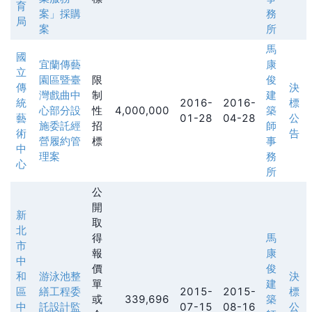
育
案」採購
務
局
案
所
馬
國
宜蘭傳藝
康
立
園區暨臺
限
俊
傳
決
灣戲曲中
制
建
統
2016-
2016-
標
心部分設
性
4,000,000
築
藝
01-28
04-28
公
施委託經
招
師
術
告
營履約管
標
事
中
理案
務
心
所
公
開
新
取
北
得
馬
市
報
康
中
價
俊
和
游泳池整
決
單
建
區
繕工程委
2015-
2015-
標
或
339,696
築
中
託設計監
07-15
08-16
公