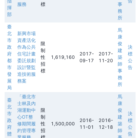
指
告
服務
標
事
揮
務
部
所
臺
馬
北
新興市場
康
市
資產活化
限
俊
政
作為公共
決
制
建
府
住宅計畫
2017-
2017-
標
性
1,619,160
築
都
委託規劃
09-17
11-20
公
招
師
市
設計暨監
告
標
事
發
造技術服
務
展
務案
所
局
「臺北市
馬
臺
士林及內
康
北
湖運動中
限
俊
市
決
心OT整
制
建
政
2016-
2016-
標
修期間履
性
1,500,000
築
府
11-01
12-18
公
約管理專
招
師
體
告
業服務
標
事