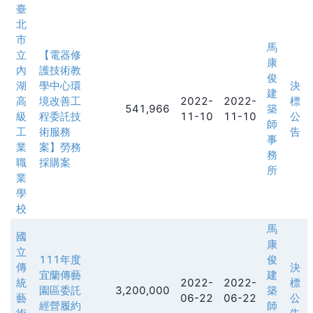
臺
北
市
馬
立
【電器修
康
內
護技術教
俊
湖
學中心環
決
建
高
境改善工
2022-
2022-
標
541,966
築
級
程委託技
11-10
11-10
公
師
工
術服務
告
事
業
案】勞務
務
職
採購案
所
業
學
校
馬
國
康
立
111年度
俊
傳
決
宜蘭傳藝
建
統
2022-
2022-
標
園區委託
3,200,000
築
藝
06-22
06-22
公
經營履約
師