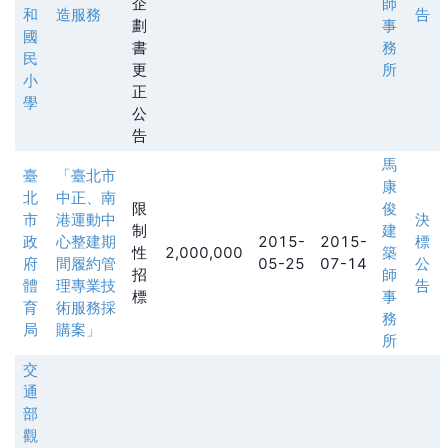
企
師
和
造服務
告
劃
事
國
書
務
民
更
所
小
正
學
公
告
馬
臺
「臺北市
康
北
中正、南
限
俊
市
港運動中
決
制
建
政
心整建期
2015-
2015-
標
性
2,000,000
築
府
間履約管
05-25
07-14
公
招
師
體
理專業技
告
標
事
育
術服務採
務
局
購案」
所
交
通
部
觀