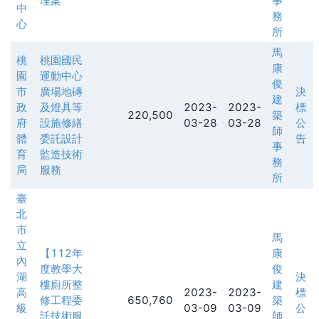
理案
事
中
務
心
所
馬
桃
桃園國民
康
園
運動中心
俊
市
廣場地磚
決
建
政
及燈具等
2023-
2023-
標
220,500
築
府
設施修繕
03-28
03-28
公
師
體
委託設計
告
事
育
監造技術
務
局
服務
所
臺
北
市
馬
立
【112年
康
內
度教學大
俊
湖
決
樓廁所整
建
高
2023-
2023-
標
修工程委
650,760
築
級
03-09
03-09
公
託技術服
師