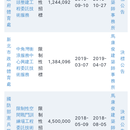
頭整建工
性
1,244,092
築
府
09-10
10-27
公
程委託技
招
師
體
告
術服務
標
事
育
務
處
所
馬
新
康
北
中角灣衝
限
俊
市
決
浪服務中
制
建
政
2019-
2019-
標
心興建工
性
1,384,096
築
府
03-07
04-07
公
程委託技
招
師
體
告
術服務
標
事
育
務
處
所
馬
國
康
防
限制性空
限
俊
部
決
間戰鬥訓
制
建
憲
2018-
2018-
標
練場工程
性
4,500,000
築
兵
05-09
08-05
公
委託技術
招
師