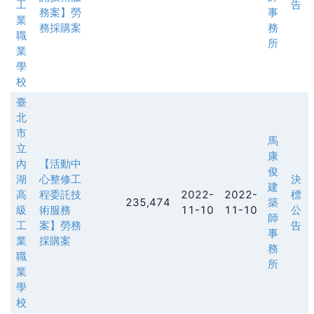
工
告
務案】勞
事
業
務採購案
務
職
所
業
學
校
臺
北
市
馬
立
康
內
【活動中
俊
湖
心整修工
決
建
高
程委託技
2022-
2022-
標
235,474
築
級
術服務
11-10
11-10
公
師
工
案】勞務
告
事
業
採購案
務
職
所
業
學
校