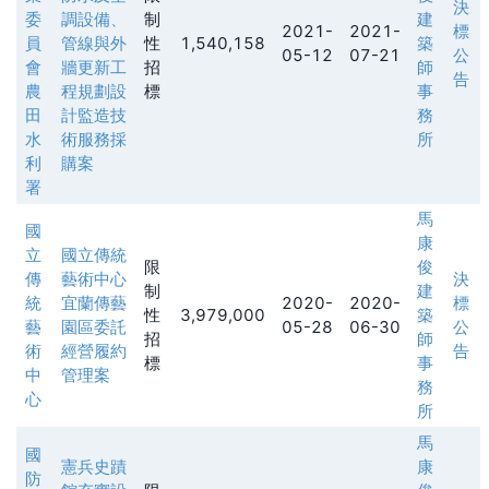
決
委
調設備、
制
建
2021-
2021-
標
員
管線與外
性
1,540,158
築
05-12
07-21
公
會
牆更新工
招
師
告
農
程規劃設
標
事
田
計監造技
務
水
術服務採
所
利
購案
署
馬
國
康
立
國立傳統
限
俊
傳
藝術中心
決
制
建
統
宜蘭傳藝
2020-
2020-
標
性
3,979,000
築
藝
園區委託
05-28
06-30
公
招
師
術
經營履約
告
標
事
中
管理案
務
心
所
馬
國
憲兵史蹟
康
防