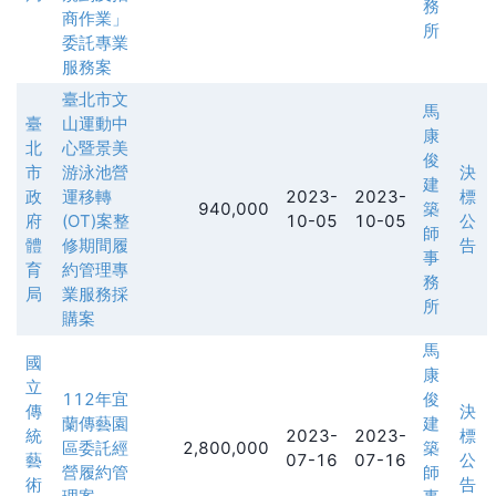
務
商作業」
所
委託專業
服務案
臺北市文
馬
臺
山運動中
康
北
心暨景美
俊
市
游泳池營
決
建
政
運移轉
2023-
2023-
標
940,000
築
府
(OT)案整
10-05
10-05
公
師
體
修期間履
告
事
育
約管理專
務
局
業服務採
所
購案
馬
國
康
立
112年宜
俊
傳
決
蘭傳藝園
建
統
2023-
2023-
標
區委託經
2,800,000
築
藝
07-16
07-16
公
營履約管
師
術
告