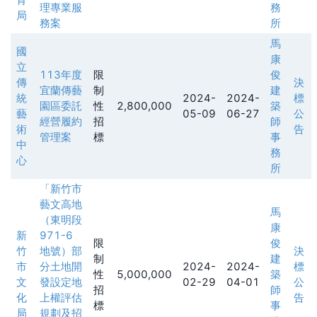
理專業服
務
局
務案
所
馬
國
康
立
113年度
限
俊
傳
決
宜蘭傳藝
制
建
統
2024-
2024-
標
園區委託
性
2,800,000
築
藝
05-09
06-27
公
經營履約
招
師
術
告
管理案
標
事
中
務
心
所
「新竹市
藝文高地
馬
（東明段
康
新
971-6
限
俊
竹
地號）部
決
制
建
市
分土地開
2024-
2024-
標
性
5,000,000
築
文
發設定地
02-29
04-01
公
招
師
化
上權評估
告
標
事
局
規劃及招