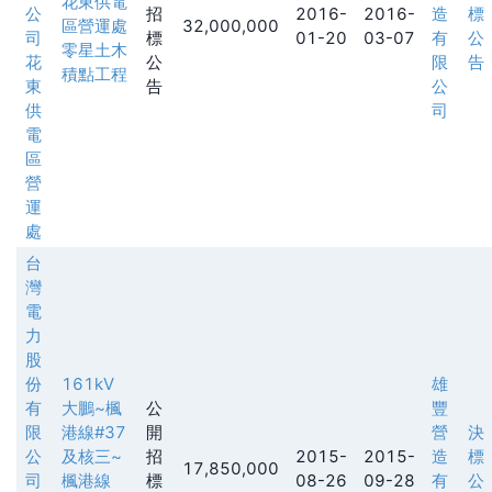
花東供電
公
招
2016-
2016-
造
標
區營運處
32,000,000
司
標
01-20
03-07
有
公
零星土木
花
公
限
告
積點工程
東
告
公
供
司
電
區
營
運
處
台
灣
電
力
股
份
161kV
雄
有
大鵬~楓
公
豐
限
港線#37
開
營
決
公
及核三~
招
2015-
2015-
造
標
17,850,000
司
楓港線
標
08-26
09-28
有
公