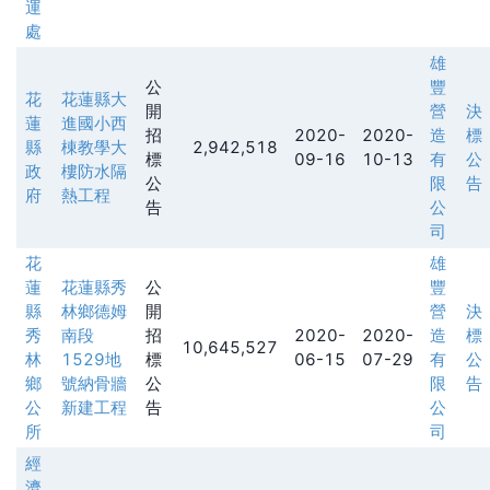
運
處
雄
公
豐
花
花蓮縣大
開
營
決
蓮
進國小西
招
2020-
2020-
造
標
縣
棟教學大
2,942,518
標
09-16
10-13
有
公
政
樓防水隔
公
限
告
府
熱工程
告
公
司
花
雄
蓮
花蓮縣秀
公
豐
縣
林鄉德姆
開
營
決
秀
南段
招
2020-
2020-
造
標
10,645,527
林
1529地
標
06-15
07-29
有
公
鄉
號納骨牆
公
限
告
公
新建工程
告
公
所
司
經
濟