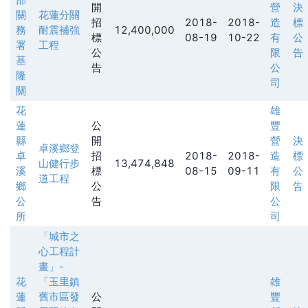
開
營
決
關
花蓮分關
招
2018-
2018-
造
標
務
耐震補強
12,400,000
標
08-19
10-22
有
公
署
工程
公
限
告
基
告
公
隆
司
關
花
雄
蓮
公
豐
縣
開
營
決
卓溪鄉登
卓
招
2018-
2018-
造
標
山健行步
13,474,848
溪
標
08-15
09-11
有
公
道工程
鄉
公
限
告
公
告
公
所
司
「城市之
心工程計
畫」-
花
「玉里鎮
雄
蓮
舊市區發
公
豐