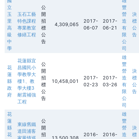
國
雄
立
公
豐
玉
玉石工藝
開
營
決
里
特色課程
招
2017-
2017-
造
標
4,309,065
高
專業教室
標
06-07
06-21
有
公
級
修繕工程
公
限
告
中
告
公
學
司
雄
花蓮縣宜
公
豐
花
昌國民小
開
營
決
蓮
學教學大
招
2017-
2017-
造
標
縣
樓1、教
10,458,001
標
02-23
03-26
有
公
政
學大樓3
公
限
告
府
耐震補強
告
公
工程
司
花
雄
蓮
公
豐
東線舊鐵
縣
開
營
決
道田浦客
花
招
2016-
2016-
造
標
家風情巡
13,500,308