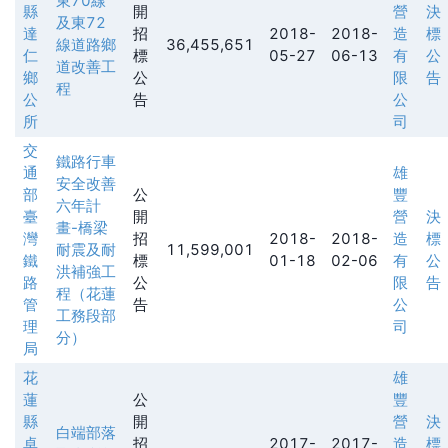
東70線
縣
開
營
決
及東72
達
招
2018-
2018-
造
標
線道路鄉
36,455,651
仁
標
05-27
06-13
有
公
道改善工
鄉
公
限
告
程
公
告
公
所
司
交
鐵路行車
通
雄
安全改善
部
公
豐
六年計
臺
開
營
決
畫-橋梁
灣
招
2018-
2018-
造
標
耐震及耐
11,599,001
鐵
標
01-18
02-06
有
公
洪補強工
路
公
限
告
程（花蓮
管
告
公
工務段部
理
司
分）
局
花
雄
蓮
公
豐
縣
開
營
決
白端部落
卓
招
2017-
2017-
造
標