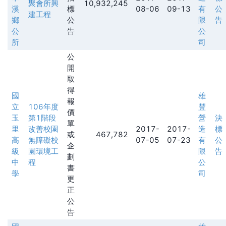
聚會所興
10,932,245
溪
標
08-06
09-13
有
公
建工程
鄉
公
限
告
公
告
公
所
司
公
開
取
得
國
雄
報
立
106年度
豐
價
玉
第1階段
營
決
單
里
改善校園
2017-
2017-
造
標
或
467,782
高
無障礙校
07-05
07-23
有
公
企
級
園環境工
限
告
劃
中
程
公
書
學
司
更
正
公
告