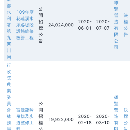
雄
部
公
豐
水
109年度
開
營
決
利
花蓮溪水
招
2020-
2020-
造
標
署
系各堤段
24,024,000
標
06-01
07-07
有
公
第
設施維修
公
限
告
九
改善工程
告
公
河
司
川
局
行
政
院
農
業
委
雄
員
公
豐
會
富源龍吟
開
營
決
林
吊橋及步
招
2020-
2020-
造
標
19,922,000
務
道整修工
標
02-18
03-10
有
公
局
程
公
限
告