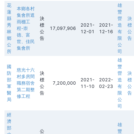
花
雄
本鄉各村
蓮
豐
集會所遮
縣
決
營
決
雨棚工
秀
標
2021-
2021-
造
標
程-崇
17,097,906
林
公
12-01
12-16
有
公
德、富
鄉
告
限
告
世、佳民
公
公
集會所
所
司
雄
國
豐
慈光十六
防
決
營
決
村多房間
部
標
2021-
2022-
造
標
職務宿舍
7,200,000
軍
公
11-10
02-23
有
公
第二期整
醫
告
限
告
修工程
局
公
司
經
濟
雄
部
公
豐