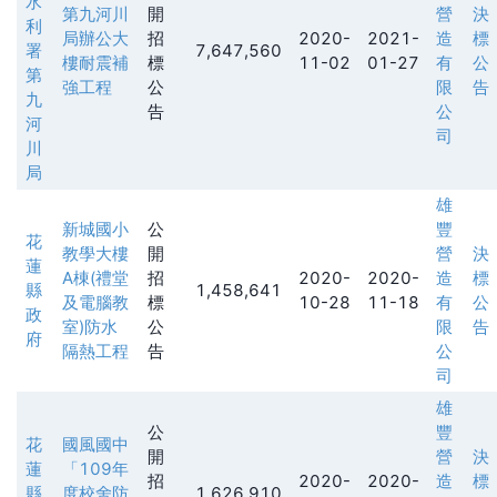
水
第九河川
開
營
決
利
局辦公大
招
2020-
2021-
造
標
署
7,647,560
樓耐震補
標
11-02
01-27
有
公
第
強工程
公
限
告
九
告
公
河
司
川
局
雄
新城國小
公
豐
花
教學大樓
開
營
決
蓮
A棟(禮堂
招
2020-
2020-
造
標
縣
1,458,641
及電腦教
標
10-28
11-18
有
公
政
室)防水
公
限
告
府
隔熱工程
告
公
司
雄
公
豐
花
國風國中
開
營
決
蓮
「109年
招
2020-
2020-
造
標
縣
度校舍防
1,626,910