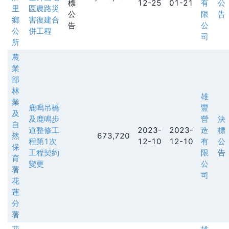
標
12-25
01-21
有
公
里
區農路災
公
限
告
鄉
害復建合
告
公
公
併工程
司
所
農
業
部
林
雄
業
鹿鳴吊橋
豐
及
及鹿鳴步
營
決
自
道整修工
2023-
2023-
造
標
然
673,720
程第1次
12-10
12-10
有
公
保
工程契約
限
告
育
變更
公
署
司
花
蓮
分
署