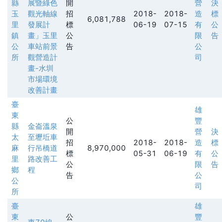
縣
展暨綠色
開
營
決
玉
觀光軸線
招
2018-
2018-
造
標
6,081,788
里
發展計
標
06-19
07-15
有
公
鎮
畫」玉里
公
限
告
公
車站前景
告
公
所
觀營造計
司
畫-水圳
市場環境
改善計畫
臺
雄
東
公
豐
縣
金崙溫泉
開
營
決
太
至壢坵車
招
2018-
2018-
造
標
麻
行吊橋道
8,970,000
標
05-31
06-19
有
公
里
路改善工
公
限
告
鄉
程
告
公
公
司
所
臺
雄
東
公
豐