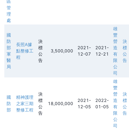
區
管
理
處
雄
國
豐
防
決
營
決
長照A據
部
標
2021-
2021-
造
標
點整修工
3,500,000
軍
公
12-07
12-21
有
公
程
醫
告
限
告
局
公
司
雄
豐
決
營
決
國
精神護理
標
2021-
2022-
造
標
防
之家三期
18,000,000
公
12-05
01-05
有
公
部
整修工程
告
限
告
公
司