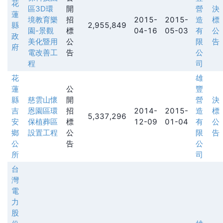
花
區3D環
開
營
決
蓮
境教育樂
招
2015-
2015-
造
標
縣
2,955,849
園-景觀
標
04-16
05-03
有
公
政
美化暨用
公
限
告
府
電改善工
告
公
程
司
花
雄
蓮
公
豐
縣
慈雲山懷
開
營
決
吉
恩園區環
招
2014-
2015-
造
標
5,337,296
安
保植葬區
標
12-09
01-04
有
公
鄉
設置工程
公
限
告
公
告
公
所
司
台
灣
電
力
股