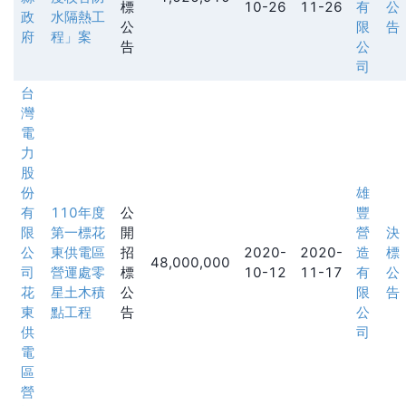
標
10-26
11-26
有
公
政
水隔熱工
公
限
告
府
程」案
告
公
司
台
灣
電
力
股
份
雄
有
110年度
公
豐
限
第一標花
開
營
決
公
東供電區
招
2020-
2020-
造
標
48,000,000
司
營運處零
標
10-12
11-17
有
公
花
星土木積
公
限
告
東
點工程
告
公
供
司
電
區
營