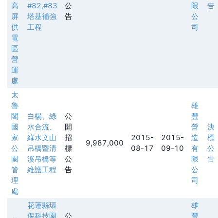
高
#82,#83
公
限
告
屏
塔基補強
告
公
供
工程
司
電
區
營
運
處
太
魯
雄
閣
白楊、綠
公
豐
國
水合流、
開
營
決
家
綠水文山
招
2015-
2015-
造
標
9,987,000
公
吊橋暨清
標
08-17
09-10
有
公
園
溪吊橋等
公
限
告
管
維護工程
告
公
理
司
處
花蓮縣環
雄
保科技園
公
豐