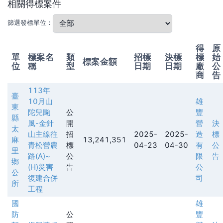
相關得標案件
篩選發標單位：
得
原
單
標案名
類
招標
決標
標
始
標案金額
位
稱
型
日期
日期
廠
公
商
告
113年
臺
10月山
雄
東
陀兒颱
公
豐
縣
風-金針
開
營
決
太
山主線往
招
2025-
2025-
造
標
麻
13,241,351
青松營農
標
04-23
04-30
有
公
里
路(A)~
公
限
告
鄉
(H)災害
告
公
公
復建合併
司
所
工程
國
雄
防
公
豐