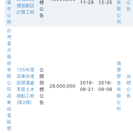
蓮
標
11-29
12-25
有
公
禮規劃設
市
公
限
告
計暨工程
公
告
公
所
司
台
灣
電
力
股
份
雄
有
105年度
公
豐
限
花東供電
開
營
決
公
區營運處
招
2016-
2016-
造
標
28,000,000
司
零星土木
標
08-21
09-06
有
公
花
積點工程
公
限
告
東
(第2標)
告
公
供
司
電
區
營