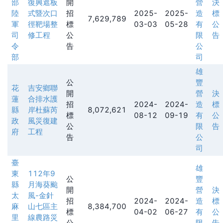
部
復興遮板
開
營
決
陸
式暨次口
招
2025-
2025-
造
標
7,629,789
軍
徑靶場整
標
03-03
05-28
有
公
司
修工程
公
限
告
令
告
公
部
司
雄
公
豐
花
吉安鄉聯
開
營
決
蓮
合排水護
招
2024-
2024-
造
標
縣
岸杜蘇芮
8,072,621
標
08-12
09-19
有
公
政
風災復建
公
限
告
府
工程
告
公
司
臺
雄
東
112年9
公
豐
縣
月海葵颱
開
營
決
太
風-金針
招
2024-
2024-
造
標
麻
山七區主
8,384,700
標
04-02
06-27
有
公
里
線農路災
公
限
告