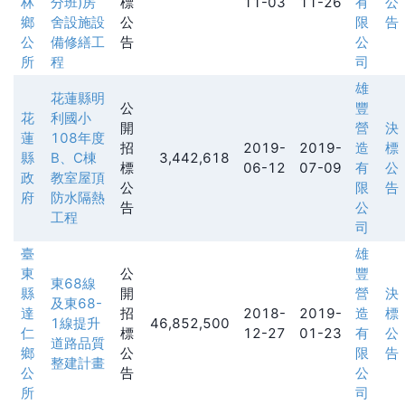
林
分班)房
標
11-03
11-26
有
公
鄉
舍設施設
公
限
告
公
備修繕工
告
公
所
程
司
雄
花蓮縣明
公
豐
花
利國小
開
營
決
蓮
108年度
招
2019-
2019-
造
標
縣
B、C棟
3,442,618
標
06-12
07-09
有
公
政
教室屋頂
公
限
告
府
防水隔熱
告
公
工程
司
臺
雄
東
公
豐
東68線
縣
開
營
決
及東68-
達
招
2018-
2019-
造
標
1線提升
46,852,500
仁
標
12-27
01-23
有
公
道路品質
鄉
公
限
告
整建計畫
公
告
公
所
司