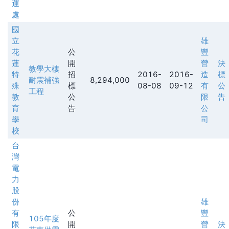
運
處
國
立
雄
花
公
豐
蓮
開
營
決
教學大樓
特
招
2016-
2016-
造
標
耐震補強
8,294,000
殊
標
08-08
09-12
有
公
工程
教
公
限
告
育
告
公
學
司
校
台
灣
電
力
股
份
雄
有
公
豐
105年度
限
開
營
決