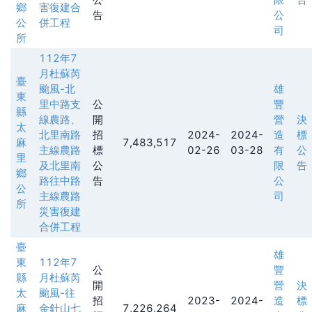
鄉
害復建合
告
公
公
併工程
司
所
112年7
月杜蘇芮
臺
颱風-北
雄
東
里中路支
公
豐
縣
線農路、
開
營
決
太
北里南路
招
2024-
2024-
造
標
麻
7,483,517
主線農路
標
02-26
03-28
有
公
里
及北里南
公
限
告
鄉
路往中路
告
公
公
主線農路
司
所
災害復建
合併工程
臺
雄
東
112年7
公
豐
縣
月杜蘇芮
開
營
決
太
颱風-往
招
2023-
2024-
造
標
麻
金針山七
7,226,264