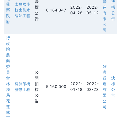
決
營
決
蓮
太昌國小
標
2022-
2022-
造
標
縣
校舍防水
6,184,847
公
04-28
05-12
有
公
政
隔熱工程
告
限
告
府
公
司
行
政
院
農
業
委
雄
員
公
豐
會
開
營
決
林
富源吊橋
招
2022-
2022-
造
標
5,160,000
務
整修工程
標
01-18
03-23
有
公
局
公
限
告
花
告
公
蓮
司
林