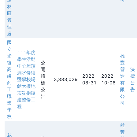
林
區
管
理
處
國
立
111年度
光
雄
學生活動
復
公
豐
中心屋頂
高
開
營
決
漏水修繕
級
招
2022-
2022-
造
標
暨學校場
3,383,029
商
標
08-31
10-06
有
公
館大樓地
工
公
限
告
震災損復
職
告
公
建整修工
業
司
程
學
校
雄
豐
花