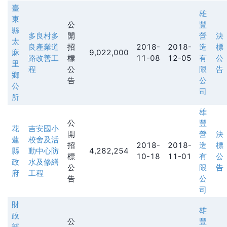
臺
雄
東
公
豐
縣
多良村多
開
營
決
太
良產業道
招
2018-
2018-
造
標
麻
9,022,000
路改善工
標
11-08
12-05
有
公
里
程
公
限
告
鄉
告
公
公
司
所
雄
公
豐
花
吉安國小
開
營
決
蓮
校舍及活
招
2018-
2018-
造
標
縣
動中心防
4,282,254
標
10-18
11-01
有
公
政
水及修繕
公
限
告
府
工程
告
公
司
財
雄
政
公
豐
部