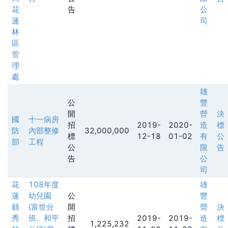
花
告
公
蓮
司
林
區
管
理
處
雄
公
豐
開
營
決
國
十一病房
招
2019-
2020-
造
標
防
內部整修
32,000,000
標
12-18
01-02
有
公
部
工程
公
限
告
告
公
司
花
108年度
雄
蓮
幼兒園
公
豐
縣
(富世分
開
營
決
秀
班、和平
招
2019-
2019-
造
標
1,225,232