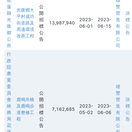
花
雄
蓮
公
豐
光復鄉大
縣
開
營
決
平村成功
光
招
2023-
2023-
造
標
街道路及
13,987,940
復
標
06-01
06-15
有
公
周邊環境
鄉
公
限
告
改善工程
公
告
公
所
司
行
政
院
農
業
委
雄
員
公
豐
會
鹿鳴吊橋
開
營
決
林
及鹿鳴步
招
2023-
2023-
造
標
7,162,685
務
道整修工
標
05-02
06-06
有
公
局
程
公
限
告
花
告
公
蓮
司