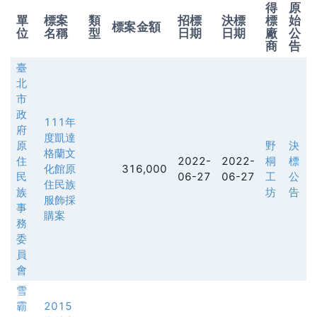
得
原
單
標案
類
招標
決標
標
始
標案金額
位
名稱
型
日期
日期
廠
公
商
告
臺
北
市
政
111年
府
度凱達
原
野
決
格蘭文
住
2022-
2022-
桐
標
化館原
316,000
民
06-27
06-27
工
公
住民族
族
坊
告
服飾採
事
購案
務
委
員
會
雪
霸
2015