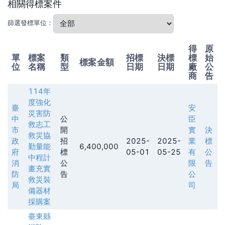
相關得標案件
篩選發標單位：
得
原
單
標案
類
招標
決標
標
始
標案金額
位
名稱
型
日期
日期
廠
公
商
告
114年
度強化
臺
安
災害防
中
公
臣
救志工
市
開
實
決
救災協
政
招
2025-
2025-
業
標
勤量能
6,400,000
府
標
05-01
05-25
有
公
中程計
消
公
限
告
畫充實
防
告
公
救災裝
局
司
備器材
採購案
臺東縣