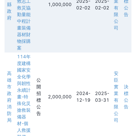
救志工
2025-
2025-
業
標
縣
1,000,000
救災協
02-02
02-02
有
公
政
勤量能
限
告
府
中程計
公
畫裝備
司
器材財
物採購
案
114年
度建構
國家安
高
安
全化學
雄
公
臣
與韌性
市
開
實
決
永續計
政
招
2024-
2025-
業
標
畫-特
2,000,000
府
標
12-19
03-31
有
公
殊化災
消
公
限
告
搶救裝
防
告
公
備器
局
司
材-個
人救援