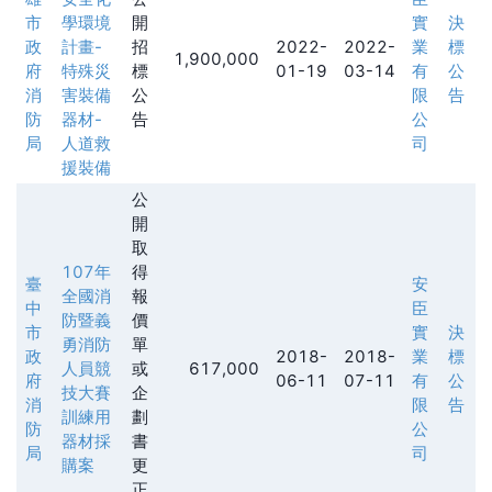
市
學環境
開
實
決
政
計畫-
招
2022-
2022-
業
標
1,900,000
府
特殊災
標
01-19
03-14
有
公
消
害裝備
公
限
告
防
器材-
告
公
局
人道救
司
援裝備
公
開
取
107年
得
臺
安
全國消
報
中
臣
防暨義
價
市
實
決
勇消防
單
政
2018-
2018-
業
標
人員競
或
617,000
府
06-11
07-11
有
公
技大賽
企
消
限
告
訓練用
劃
防
公
器材採
書
局
司
購案
更
正