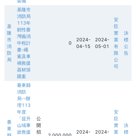
裝備
基隆市
消防局
安
113年
基
臣
韌性臺
隆
實
決
灣義消
市
2024-
2024-
業
標
中程計
0
消
04-15
05-01
有
公
畫-繩
防
限
告
索及車
局
公
禍救援
司
器材採
購案
臺東縣
消防
局--辦
理113
年度
安
「提升
公
臣
臺
山域事
開
實
決
東
故救援
招
2024-
2024-
業
標
縣
2,000,000