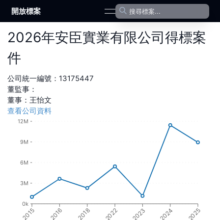
開放標案
open navigation menu
2026
年
安臣實業有限公司
得標案
件
公司統一編號：
13175447
董監事：
董事
：
王怡文
查看公司資料
12M
9M
6M
3M
0k
2016
2023
2024
2018
2015
2022
2025