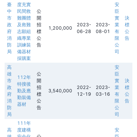
臺
度充實
安
中
民間救
公
臣
市
難團體
開
實
決
政
及救難
招
2023-
2023-
業
標
1,200,000
府
志願組
標
06-28
08-01
有
公
消
織專業
公
限
告
防
訓練裝
告
公
局
備器材
司
採購案
高
安
雄
公
臣
112年
市
開
實
決
特搜後
政
招
2022-
2023-
業
標
勤及應
3,540,000
府
標
12-19
03-16
有
公
勤裝備
消
公
限
告
器材
防
告
公
局
司
111年
高
度建構
安
雄
安全化
公
臣