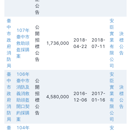
公
告
臺
安
中
公
臣
107年
市
開
實
決
臺中市
政
招
2018-
2018-
業
標
救助頭
1,736,000
府
標
04-22
07-11
有
公
盔採購
消
公
限
告
案
防
告
公
局
司
臺
106年
安
中
臺中市
公
臣
市
消防及
開
實
決
政
義消救
招
2016-
2017-
業
標
4,580,000
府
助頭盔
標
12-06
01-16
有
公
消
開口契
公
限
告
防
約採購
告
公
局
案
司
臺
104年
安