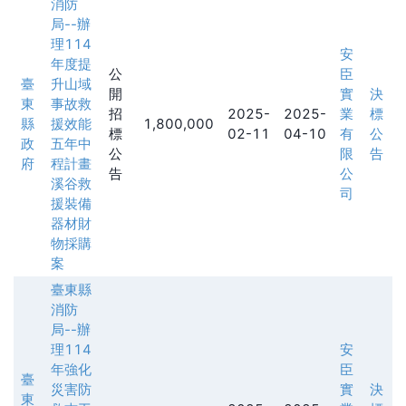
消防
局--辦
理114
安
年度提
公
臣
臺
升山域
開
實
決
東
事故救
招
2025-
2025-
業
標
縣
援效能
1,800,000
標
02-11
04-10
有
公
政
五年中
公
限
告
府
程計畫
告
公
溪谷救
司
援裝備
器材財
物採購
案
臺東縣
消防
局--辦
理114
安
年強化
臣
臺
災害防
實
決
東