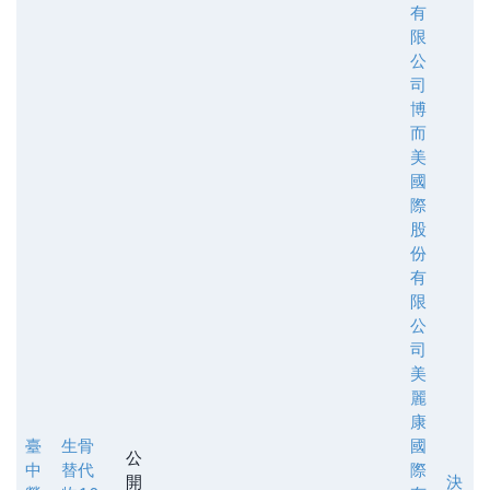
有
限
公
司
博
而
美
國
際
股
份
有
限
公
司
美
麗
康
臺
生骨
國
公
中
替代
際
開
決