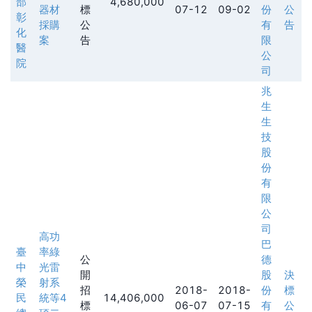
部
4,680,000
器材
標
07-12
09-02
份
公
彰
採購
公
有
告
化
案
告
限
醫
公
院
司
兆
生
生
技
股
份
有
限
公
司
高功
巴
臺
率綠
公
德
中
光雷
開
股
決
榮
射系
招
2018-
2018-
份
標
民
統等4
14,406,000
標
06-07
07-15
有
公