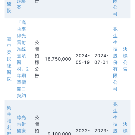
採購
告
限
醫
案
公
院
司
『高
功率
兆
綠光
生
臺
雷射
公
生
中
系統
開
技
決
榮
壹項
招
2024-
2024-
股
標
民
18,750,000
醫
標
05-19
07-01
份
公
總
材』2
公
有
告
醫
年期
告
限
院
單價
公
開口
司
契約
兆
衛
生
生
綠光
公
生
福
雷射
開
技
決
利
醫療
招
2022-
2023-
股
標
部
9,100,000