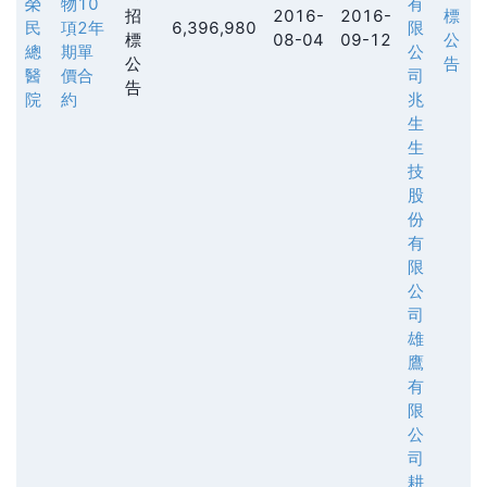
榮
物10
有
招
2016-
2016-
標
民
項2年
6,396,980
限
標
08-04
09-12
公
總
期單
公
公
告
醫
價合
司
告
院
約
兆
生
生
技
股
份
有
限
公
司
雄
鷹
有
限
公
司
耕