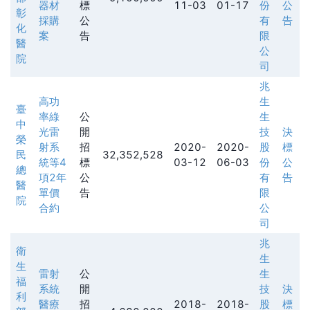
器材
標
11-03
01-17
份
公
彰
採購
公
有
告
化
案
告
限
醫
公
院
司
兆
高功
生
臺
率綠
公
生
中
光雷
開
技
決
榮
射系
招
2020-
2020-
股
標
民
32,352,528
統等4
標
03-12
06-03
份
公
總
項2年
公
有
告
醫
單價
告
限
院
合約
公
司
兆
衛
生
生
雷射
公
生
福
系統
開
技
決
利
醫療
招
2018-
2018-
股
標