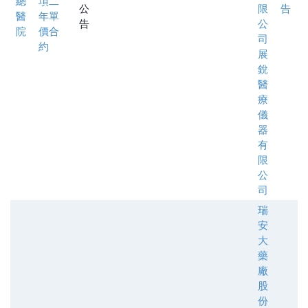
總
項二
公
限
告
醫
年單
告
公
院
價合
司
約
展
銳
醫
療
儀
器
有
限
公
司
瑞
安
大
藥
廠
股
份