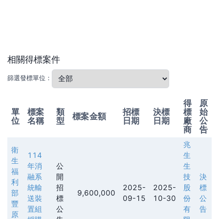
相關得標案件
篩選發標單位：
得
原
單
標案
類
招標
決標
標
始
標案金額
位
名稱
型
日期
日期
廠
公
商
告
兆
衛
114
生
生
年消
公
生
福
融系
開
技
決
利
統輸
招
2025-
2025-
股
標
部
9,600,000
送裝
標
09-15
10-30
份
公
豐
置組
公
有
告
原