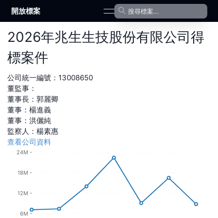
開放標案
open navigation menu
2026
年
兆生生技股份有限公司
得
標案件
公司統一編號：
13008650
董監事：
董事長
：
郭麗卿
董事
：
楊進義
董事
：
洪儷純
監察人
：
楊素惠
查看公司資料
24M
18M
12M
6M