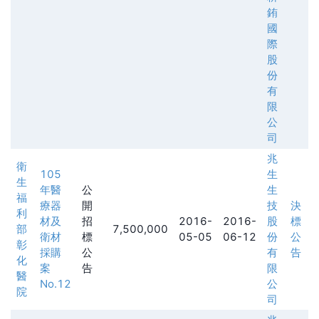
銪
國
際
股
份
有
限
公
司
兆
衛
105
生
生
年醫
公
生
福
療器
開
技
決
利
材及
招
2016-
2016-
股
標
部
7,500,000
衛材
標
05-05
06-12
份
公
彰
採購
公
有
告
化
案
告
限
醫
No.12
公
院
司