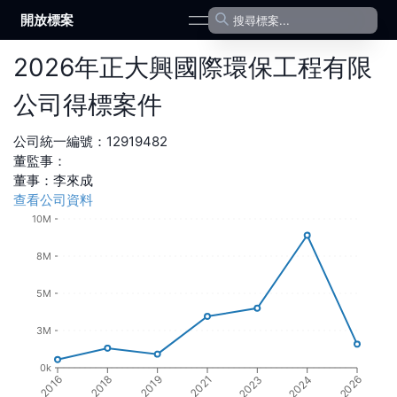
開放標案
open navigation menu
2026
年
正大興國際環保工程有限
公司
得標案件
公司統一編號：
12919482
董監事：
董事
：
李來成
查看公司資料
10M
8M
5M
3M
0k
2018
2023
2024
2019
2016
2021
2026