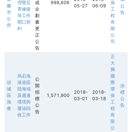
理暨災
或
998,606
保
蘭
05-27
06-09
公
害修復
企
工
市
告
等工作
劃
程
公
開口契
書
有
所
約
更
限
正
公
公
司
告
正
大
興
烏石漁
國
公
頭
港港區
際
開
決
城
陸海域
環
招
2018-
2018-
標
區
及週邊
1,571,900
保
標
03-01
03-18
公
漁
環境與
工
公
告
會
廢油回
程
告
收工作
有
限
公