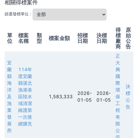
相關得標案件
篩選發標單位：
得
原
單
標案
類
招標
決標
標
始
標案金額
位
名稱
型
日期
日期
廠
公
商
告
正
宜
大
蘭
114年
興
縣
度宜蘭
國
海
縣溪北
際
決
洋
漁港港
環
2026-
2026-
標
及
區陸水
1,583,333
保
01-05
01-05
公
漁
域清潔
工
告
業
維護第
程
發
一次後
有
展
續擴充
限
所
公
司