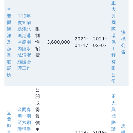
正
宜
大
蘭
110年
興
縣
度宜蘭
國
海
縣溪北
限
際
決
洋
漁港港
制
環
2021-
2021-
標
及
區範圍
性
3,600,000
保
01-17
02-07
公
漁
內陸水
招
工
告
業
域清潔
標
程
發
維護管
有
展
理工作
限
所
公
司
公
開
正
取
大
金同春
得
興
宜
圳一期
報
國
蘭
至六期
價
際
縣
決
環境整
單
環
宜
2019-
2019-
標