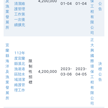
及
4,200,000
保
清潔維
01-04
01-04
公
漁
工
護管理
告
業
程
工作第
發
有
一次後
展
限
續擴充
所
公
司
正
宜
大
蘭
興
112年
縣
國
度宜蘭
海
限
際
縣溪北
決
洋
制
環
漁港港
2023-
2023-
標
及
性
4,200,000
保
區陸水
03-06
04-05
公
漁
招
工
域清潔
告
業
標
程
維護管
發
有
理工作
展
限
所
公
司