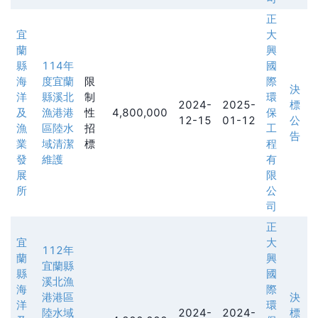
正
宜
大
蘭
興
縣
114年
國
海
度宜蘭
限
際
決
洋
縣溪北
制
環
2024-
2025-
標
及
漁港港
性
4,800,000
保
12-15
01-12
公
漁
區陸水
招
工
告
業
域清潔
標
程
發
維護
有
展
限
所
公
司
正
宜
大
112年
蘭
興
宜蘭縣
縣
國
溪北漁
海
際
港港區
決
洋
環
陸水域
2024-
2024-
標