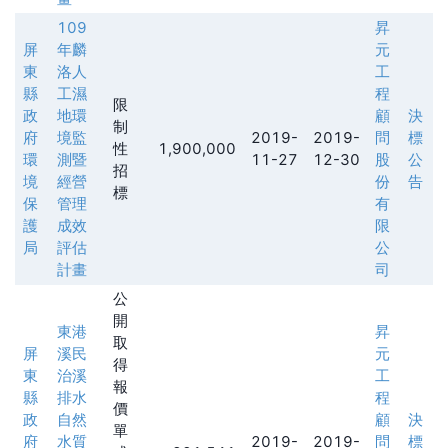
109
昇
屏
年麟
元
東
洛人
工
縣
工濕
程
限
政
地環
顧
決
制
府
境監
2019-
2019-
問
標
性
1,900,000
環
測暨
11-27
12-30
股
公
招
境
經營
份
告
標
保
管理
有
護
成效
限
局
評估
公
計畫
司
公
開
東港
昇
取
屏
溪民
元
得
東
治溪
工
報
縣
排水
程
價
政
自然
顧
決
單
府
水質
2019-
2019-
問
標