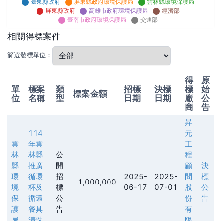
臺東縣政府
屏東縣政府環境保護局
雲林縣環境保護局
屏東縣政府
高雄市政府環境保護局
經濟部
臺南市政府環境保護局
交通部
相關得標案件
篩選發標單位：
得
原
單
標案
類
招標
決標
標
始
標案金額
位
名稱
型
日期
日期
廠
公
商
告
昇
114
元
雲
年雲
工
林
林縣
公
程
縣
推廣
開
顧
決
環
循環
招
2025-
2025-
問
標
1,000,000
境
杯及
標
06-17
07-01
股
公
保
循環
公
份
告
護
餐具
告
有
局
清洗
限