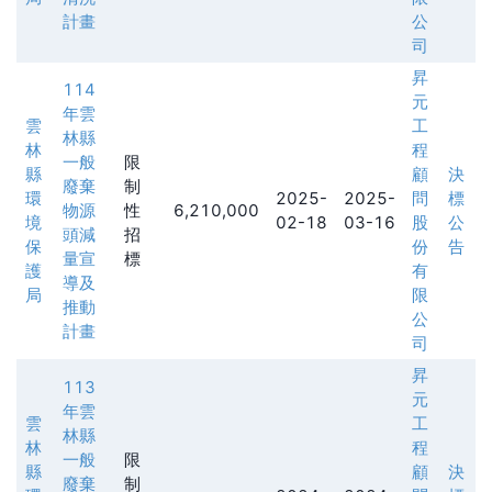
計畫
公
司
昇
114
元
年雲
雲
工
林縣
林
程
一般
限
縣
顧
決
廢棄
制
環
2025-
2025-
問
標
物源
性
6,210,000
境
02-18
03-16
股
公
頭減
招
保
份
告
量宣
標
護
有
導及
局
限
推動
公
計畫
司
昇
113
元
年雲
雲
工
林縣
林
程
一般
限
縣
顧
決
廢棄
制