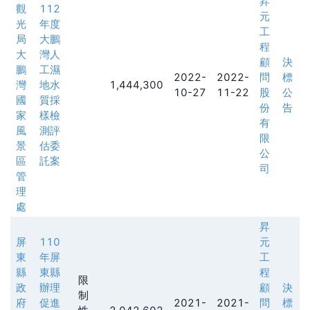
昇
觀
112
元
光
年度
工
局
大鵬
程
大
灣人
顧
決
鵬
工濕
2022-
2022-
問
標
灣
地水
1,444,300
10-27
11-22
股
公
國
質採
份
告
家
樣檢
有
風
測評
限
景
估委
公
區
託案
司
管
理
處
昇
屏
110
元
東
年屏
工
縣
東縣
程
限
政
辦理
顧
決
制
府
促進
2021-
2021-
問
標