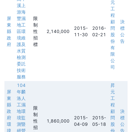
元
溪上
工
游海
程
屏
豐濕
限
顧
決
東
地工
制
2015-
2016-
問
標
縣
區環
性
2,140,000
11-30
02-21
股
公
政
境維
招
份
告
府
護及
標
有
水質
限
檢測
公
委託
司
技術
服務
104
昇
屏
年麟
元
東
洛人
工
縣
工濕
程
限
政
地環
顧
決
制
府
境監
2015-
2015-
問
標
性
1,860,000
環
測暨
04-09
05-18
股
公
招
境
經營
份
告