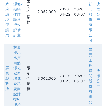
限
政
濕地2
顧
決
制
府
期操
2020-
2020-
問
標
性
2,052,000
環
作維
04-22
06-07
股
公
招
境
護及
份
告
標
保
成效
有
護
評估
限
局
計畫
公
司
林邊
昇
排水
元
水質
工
自然
程
屏
淨化
限
顧
決
東
處理
制
2020-
2020-
問
標
縣
場域
性
6,002,000
03-23
05-07
股
公
政
委託
招
份
告
府
規劃
標
有
設計
限
技術
公
服務