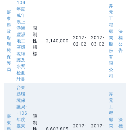
106
昇
年度
屏
元
萬年
東
工
溪上
縣
程
游海
限
政
顧
決
豐濕
制
府
2017-
2017-
問
標
地工
性
2,140,000
環
02-02
03-02
股
公
區環
招
境
份
告
境維
標
保
有
護及
護
限
水質
局
公
檢測
司
計畫
台東
縣環
昇
境保
元
護局-
工
-106
程
臺
限
年度
顧
決
東
制
臺東
2017-
2017-
問
標
縣
性
8,603,805