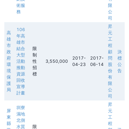
術服
限
務
公
司
昇
106
高
元
年高
雄
工
雄市
市
程
結合
限
政
顧
決
大型
制
府
2017-
2017-
問
標
活動
性
3,550,000
環
04-23
06-14
股
公
推動
招
境
份
告
資源
標
保
有
回收
護
限
宣導
局
公
計畫
司
昇
圳寮
屏
元
濕地
東
工
北側
縣
程
水質
限