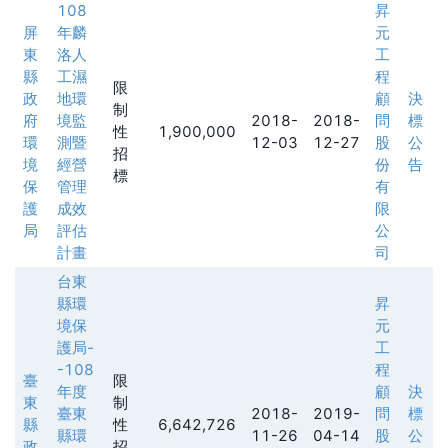
108
昇
屏
年麟
元
東
洛人
工
縣
工濕
程
限
政
地環
顧
決
制
府
境監
2018-
2018-
問
標
性
1,900,000
環
測暨
12-03
12-27
股
公
招
境
經營
份
告
標
保
管理
有
護
成效
限
局
評估
公
計畫
司
台東
縣環
昇
境保
元
護局-
工
-108
程
臺
限
年度
顧
決
東
制
臺東
2018-
2019-
問
標
縣
性
6,642,726
縣環
11-26
04-14
股
公
政
招