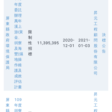
年度
委託
昇
辦理
屏
元
萬年
東
工
溪上
縣
程
游(黃
限
政
顧
決
金、
制
府
2020-
2021-
問
標
圳寮
性
11,395,395
環
12-01
01-03
股
公
及海
招
境
份
告
豐)濕
標
保
有
地操
護
限
作維
局
公
護及
司
成效
評估
計畫
昇
屏
109
元
東
年度
工
縣
圳寮
程