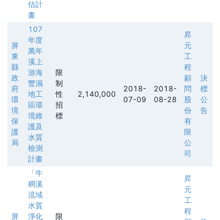
估計
畫
107
昇
年度
屏
元
萬年
東
工
溪上
縣
程
游海
限
政
顧
決
豐濕
制
府
2018-
2018-
問
標
地工
性
2,140,000
環
07-09
08-28
股
公
區環
招
境
份
告
境維
標
保
有
護及
護
限
水質
局
公
檢測
司
計畫
「牛
昇
稠溪
元
流域
工
水質
程
屏
淨化
限