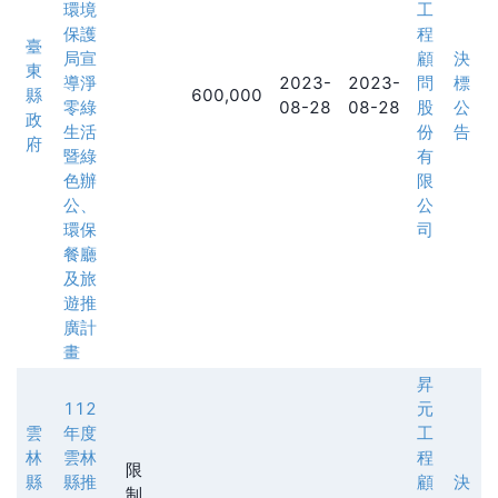
環境
工
保護
程
臺
局宣
顧
決
東
導淨
2023-
2023-
問
標
縣
600,000
零綠
08-28
08-28
股
公
政
生活
份
告
府
暨綠
有
色辦
限
公、
公
環保
司
餐廳
及旅
遊推
廣計
畫
昇
112
元
雲
年度
工
林
雲林
程
限
縣
縣推
顧
決
制