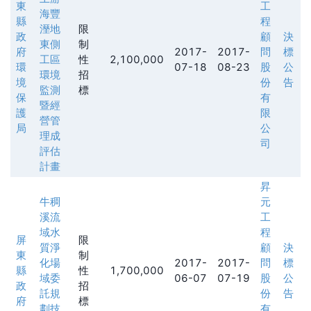
東
工
海豐
縣
程
溼地
限
政
顧
決
東側
制
府
2017-
2017-
問
標
工區
性
2,100,000
環
07-18
08-23
股
公
環境
招
境
份
告
監測
標
保
有
暨經
護
限
營管
局
公
理成
司
評估
計畫
昇
牛稠
元
溪流
工
域水
程
屏
限
質淨
顧
決
東
制
化場
2017-
2017-
問
標
縣
性
1,700,000
域委
06-07
07-19
股
公
政
招
託規
份
告
府
標
劃技
有