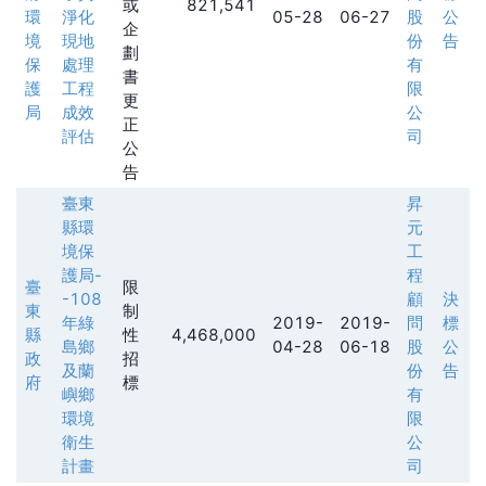
或
821,541
環
淨化
05-28
06-27
股
公
企
境
現地
份
告
劃
保
處理
有
書
護
工程
限
更
局
成效
公
正
評估
司
公
告
臺東
昇
縣環
元
境保
工
護局-
程
臺
限
-108
顧
決
東
制
年綠
2019-
2019-
問
標
縣
性
4,468,000
島鄉
04-28
06-18
股
公
政
招
及蘭
份
告
府
標
嶼鄉
有
環境
限
衛生
公
計畫
司