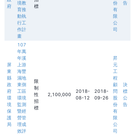
境教
份
告
府
標
育推
有
動執
限
行工
公
作計
司
畫
107
年萬
年溪
昇
屏
上游
元
東
海豐
工
縣
濕地
程
限
政
東側
顧
決
制
府
工區
2018-
2018-
問
標
性
2,100,000
環
環境
08-12
09-26
股
公
招
境
監測
份
告
標
保
暨經
有
護
營管
限
局
理成
公
效評
司