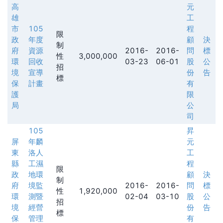
高
元
雄
工
市
105
程
限
政
年度
顧
決
制
府
資源
2016-
2016-
問
標
性
3,000,000
環
回收
03-23
06-01
股
公
招
境
宣導
份
告
標
保
計畫
有
護
限
局
公
司
105
昇
屏
年麟
元
東
洛人
工
縣
工濕
程
限
政
地環
顧
決
制
府
境監
2016-
2016-
問
標
性
1,920,000
環
測暨
02-04
03-10
股
公
招
境
經營
份
告
標
保
管理
有