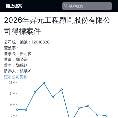
開放標案
open navigation menu
2026
年
昇元工程顧問股份有限公
司
得標案件
公司統一編號：
12616826
董監事：
董事長
：
謝明傑
董事
：
鄧榮宗
董事
：
鄧銘欽
監察人
：
張瑀芩
查看公司資料
28M
21M
14M
7M