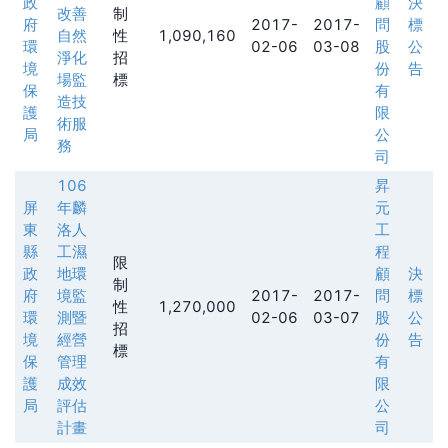
政
顧
決
改善
制
府
2017-
2017-
問
標
自然
性
1,090,160
環
02-06
03-08
股
公
淨化
招
境
份
告
場監
標
保
有
造技
護
限
術服
局
公
務
司
106
昇
屏
年麟
元
東
洛人
工
縣
工濕
程
限
政
地環
顧
決
制
府
境監
2017-
2017-
問
標
性
1,270,000
環
測暨
02-06
03-07
股
公
招
境
經營
份
告
標
保
管理
有
護
成效
限
局
評估
公
計畫
司