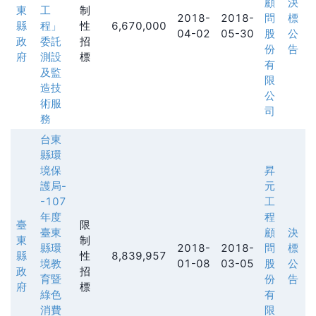
顧
決
東
工
制
2018-
2018-
問
標
縣
程」
性
6,670,000
04-02
05-30
股
公
政
委託
招
份
告
府
測設
標
有
及監
限
造技
公
術服
司
務
台東
縣環
境保
昇
護局-
元
-107
工
年度
程
臺
限
臺東
顧
決
東
制
縣環
2018-
2018-
問
標
縣
性
8,839,957
境教
01-08
03-05
股
公
政
招
育暨
份
告
府
標
綠色
有
消費
限