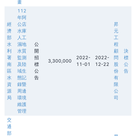
畫
112
年阿
經
公店
昇
濟
水庫
元
部
人工
工
水
濕地
公
程
利
水質
開
顧
決
署
監測
招
2022-
2022-
問
標
3,300,000
南
及陸
標
11-01
12-22
股
公
區
域生
公
份
告
水
態記
告
有
資
錄暨
限
源
周邊
公
局
環境
司
維護
管理
交
通
部