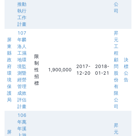
推動
公
執行
司
工作
計畫
107
昇
屏
年麟
元
東
洛人
工
縣
工濕
程
限
政
地環
顧
決
制
府
境監
2017-
2018-
問
標
性
1,900,000
環
測暨
12-20
01-21
股
公
招
境
經營
份
告
標
保
管理
有
護
成效
限
局
評估
公
計畫
司
106
年萬
昇
年溪
屏
元
上游