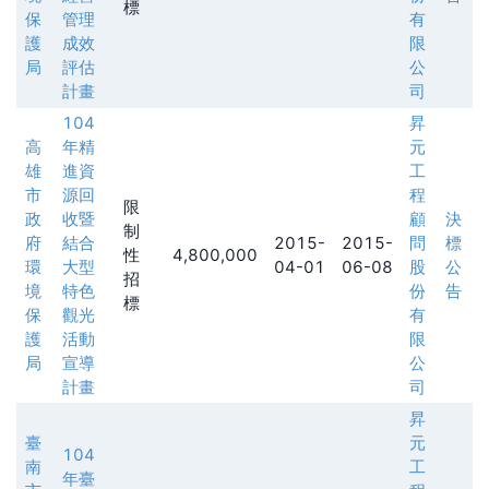
標
保
管理
有
護
成效
限
局
評估
公
計畫
司
104
昇
高
年精
元
雄
進資
工
市
源回
程
限
政
收暨
顧
決
制
府
結合
2015-
2015-
問
標
性
4,800,000
環
大型
04-01
06-08
股
公
招
境
特色
份
告
標
保
觀光
有
護
活動
限
局
宣導
公
計畫
司
昇
臺
元
104
南
工
年臺