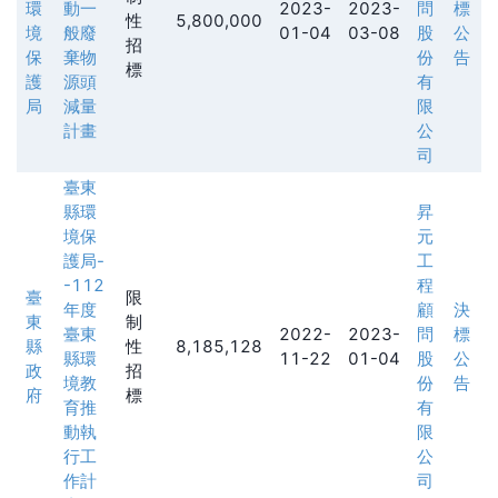
環
動一
2023-
2023-
問
標
性
5,800,000
境
般廢
01-04
03-08
股
公
招
保
棄物
份
告
標
護
源頭
有
局
減量
限
計畫
公
司
臺東
縣環
昇
境保
元
護局-
工
-112
程
臺
限
年度
顧
決
東
制
臺東
2022-
2023-
問
標
縣
性
8,185,128
縣環
11-22
01-04
股
公
政
招
境教
份
告
府
標
育推
有
動執
限
行工
公
作計
司