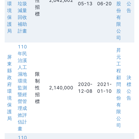
性
2,042,602
環
垃圾
05-13
06-20
股
公
招
境
減量
份
告
標
保
回收
有
護
補助
限
局
計畫
公
司
110
昇
年民
屏
元
治溪
東
工
人工
縣
程
濕地
限
政
顧
決
環境
制
府
2020-
2021-
問
標
監測
性
2,140,000
環
12-08
01-10
股
公
暨經
招
境
份
告
營管
標
保
有
理成
護
限
效評
局
公
估計
司
畫
110