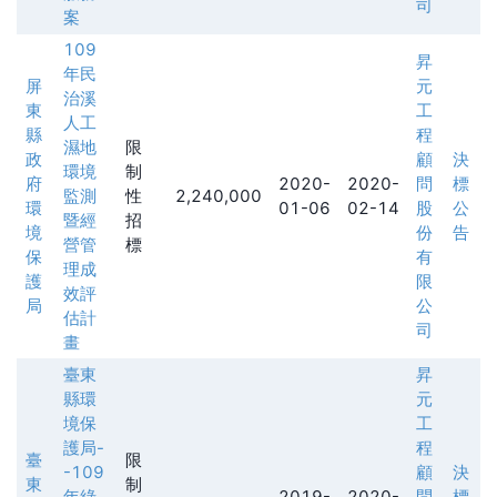
司
案
109
昇
年民
屏
元
治溪
東
工
人工
縣
程
濕地
限
政
顧
決
環境
制
府
2020-
2020-
問
標
監測
性
2,240,000
環
01-06
02-14
股
公
暨經
招
境
份
告
營管
標
保
有
理成
護
限
效評
局
公
估計
司
畫
臺東
昇
縣環
元
境保
工
護局-
程
臺
限
-109
顧
決
東
制
年綠
2019-
2020-
問
標