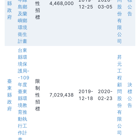
縣
性
4,468,000
島鄉
12-25
03-05
股
公
政
招
及蘭
份
告
府
標
嶼鄉
有
環境
限
衛生
公
計畫
司
台東
縣環
昇
境保
元
護局-
工
-109
程
臺
限
年度
顧
決
東
制
臺東
2019-
2020-
問
標
縣
性
7,029,438
縣環
12-18
02-23
股
公
政
招
境教
份
告
府
標
育推
有
動執
限
行工
公
作計
司
畫