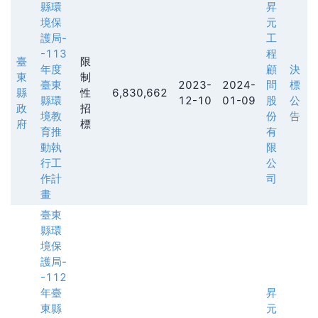
縣環
昇
境保
元
護局-
工
-113
程
臺
限
年度
顧
決
東
制
臺東
2023-
2024-
問
標
縣
性
6,830,662
縣環
12-10
01-09
股
公
政
招
境教
份
告
府
標
育推
有
動執
限
行工
公
作計
司
畫
臺東
縣環
境保
護局-
-112
年臺
昇
東縣
元