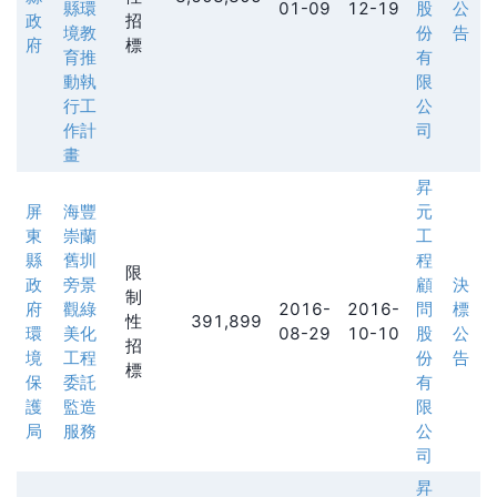
縣環
01-09
12-19
股
公
政
招
境教
份
告
府
標
育推
有
動執
限
行工
公
作計
司
畫
昇
屏
海豐
元
東
崇蘭
工
縣
舊圳
程
限
政
旁景
顧
決
制
府
觀綠
2016-
2016-
問
標
性
391,899
環
美化
08-29
10-10
股
公
招
境
工程
份
告
標
保
委託
有
護
監造
限
局
服務
公
司
昇