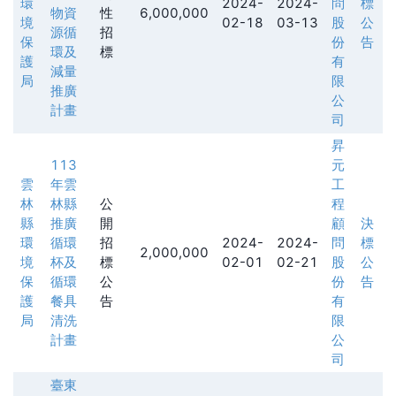
環
2024-
2024-
問
標
物資
性
6,000,000
境
02-18
03-13
股
公
源循
招
保
份
告
環及
標
護
有
減量
局
限
推廣
公
計畫
司
昇
113
元
雲
年雲
工
林
林縣
公
程
縣
推廣
開
顧
決
環
循環
招
2024-
2024-
問
標
2,000,000
境
杯及
標
02-01
02-21
股
公
保
循環
公
份
告
護
餐具
告
有
局
清洗
限
計畫
公
司
臺東