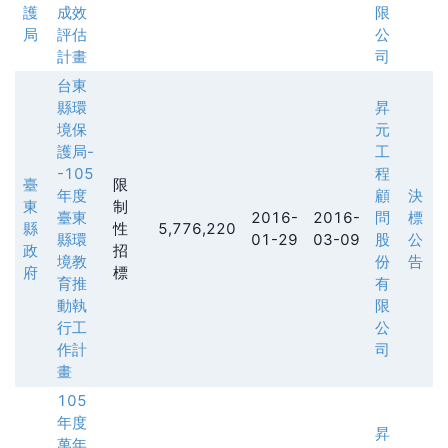
護
成效
限
局
評估
公
計畫
司
台東
縣環
昇
境保
元
護局-
工
-105
程
臺
限
年度
顧
決
東
制
臺東
2016-
2016-
問
標
縣
性
5,776,220
縣環
01-29
03-09
股
公
政
招
境教
份
告
府
標
育推
有
動執
限
行工
公
作計
司
畫
105
年度
昇
萬年