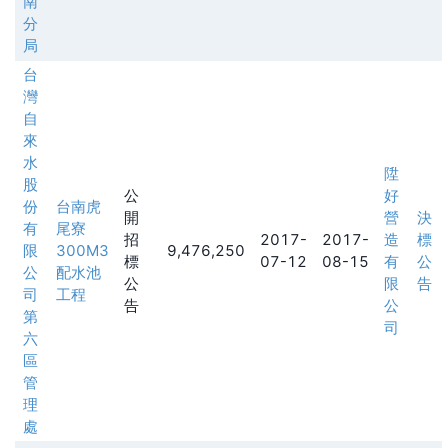
南
分
局
台
灣
自
來
水
陞
股
公
好
份
台南虎
開
營
決
有
尾寮
招
2017-
2017-
造
標
限
300M3
9,476,250
標
07-12
08-15
有
公
公
配水池
公
限
告
司
工程
告
公
第
司
六
區
管
理
處