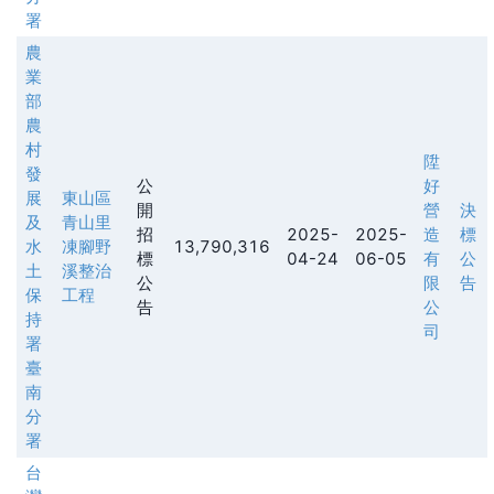
署
農
業
部
農
村
陞
發
公
好
展
東山區
開
營
決
及
青山里
招
2025-
2025-
造
標
水
凍腳野
13,790,316
標
04-24
06-05
有
公
土
溪整治
公
限
告
保
工程
告
公
持
司
署
臺
南
分
署
台