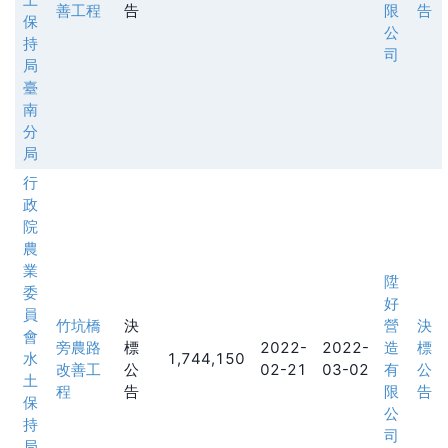
善工程
告
限
告
保
公
持
司
局
臺
南
分
局
行
政
院
農
業
陞
委
好
員
竹坑橋
決
營
決
會
旁農路
標
2022-
2022-
造
標
水
1,744,150
改善工
公
02-21
03-02
有
公
土
程
告
限
告
保
公
持
司
局