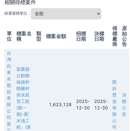
相關得標案件
篩選發標單位：
得
原
單
標案名
類
招標
決標
標
始
標案金額
位
稱
型
日期
日期
廠
公
商
告
台
灣
自
苗栗縣
來
公館鄉
水
福德村
陞
股
開礦村
好
份
供水延
營
決
有
管工程
2025-
2025-
造
標
限
1,623,128
(第一
12-30
12-30
有
公
公
期)-配
限
告
司
水池工
公
第
程」(第
司
三