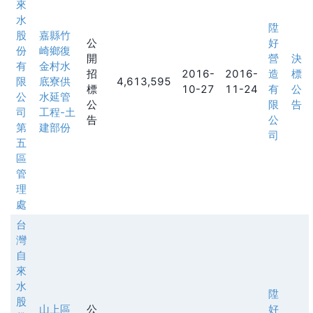
來
水
陞
股
嘉縣竹
公
好
份
崎鄉復
開
營
決
有
金村水
招
2016-
2016-
造
標
限
底寮供
4,613,595
標
10-27
11-24
有
公
公
水延管
公
限
告
司
工程-土
告
公
第
建部份
司
五
區
管
理
處
台
灣
自
來
水
陞
股
山上區
公
好