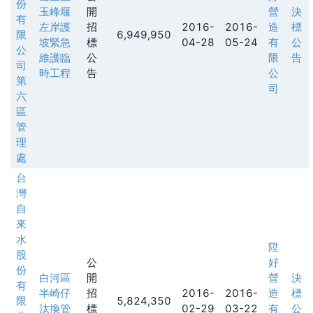
份
玉峰堰
開
營
決
有
左岸護
招
2016-
2016-
造
標
限
6,949,950
坡緊急
標
04-28
05-24
有
公
公
維護臨
公
限
告
司
時工程
告
公
第
司
六
區
管
理
處
台
灣
自
來
水
陞
股
公
好
份
白河區
開
營
決
有
半崎仔
招
2016-
2016-
造
標
限
5,824,350
汰換管
標
02-29
03-22
有
公