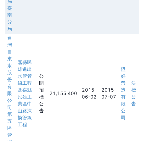
局
臺
南
分
局
台
灣
自
來
嘉縣民
水
雄進出
陞
股
水管管
公
好
份
線工程
開
營
決
有
及嘉縣
招
2015-
2015-
造
標
限
21,155,400
民雄工
標
06-02
07-07
有
公
公
業區中
公
限
告
司
山路汰
告
公
第
換管線
司
五
工程
區
管