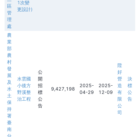
1次變
區
更設計)
管
理
處
農
業
部
農
村
陞
發
公
好
展
水雲國
開
營
決
及
小後方
招
2025-
2025-
造
標
水
9,427,198
野溪整
標
04-29
12-09
有
公
土
治工程
公
限
告
保
告
公
持
司
署
臺
南
分