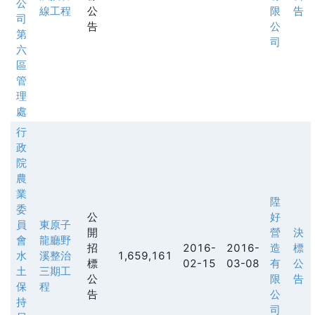
公
線工程
公
限
告
司
告
公
第
司
六
區
管
理
處
行
政
院
農
業
陞
委
公
好
員
東原子
開
營
決
會
龍廳野
招
2016-
2016-
造
標
水
溪整治
1,659,161
標
02-15
03-08
有
公
土
三期工
公
限
告
保
程
告
公
持
司