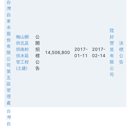
台
灣
自
來
水
陞
股
梅山鄉
公
好
份
圳北及
開
營
決
有
圳南村
招
2017-
2017-
造
標
限
14,506,800
供水延
標
01-11
02-14
有
公
公
管工程
公
限
告
司
(土建)
告
公
第
司
五
區
管
理
處
台
灣
自