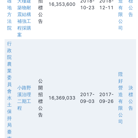
雄
大樓建
招
2018-
2018-
造
標
16,353,600
地
築物耐
標
10-23
12-11
有
公
方
震結構
公
限
告
法
補強工
告
公
院
程採購
司
案
行
政
院
農
業
陞
委
公
好
員
小路野
開
營
決
會
溪治理
招
2017-
2017-
造
標
水
16,369,033
二期工
標
09-03
09-26
有
公
土
程
公
限
告
保
告
公
持
司
局
臺