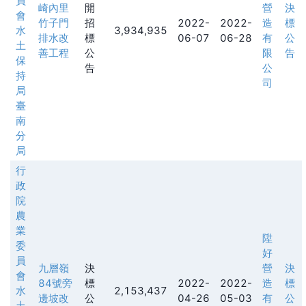
員
崎內里
開
營
決
會
竹子門
招
2022-
2022-
造
標
水
3,934,935
排水改
標
06-07
06-28
有
公
土
善工程
公
限
告
保
告
公
持
司
局
臺
南
分
局
行
政
院
農
業
陞
委
好
員
九層嶺
決
營
決
會
84號旁
標
2022-
2022-
造
標
水
2,153,437
邊坡改
公
04-26
05-03
有
公
土