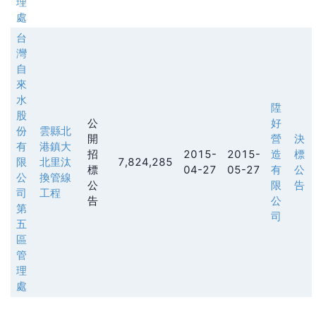
理
處
台
灣
自
來
水
陞
股
公
好
份
雲縣北
開
營
決
有
港鎮大
招
2015-
2015-
造
標
限
北里汰
7,824,285
標
04-27
05-27
有
公
公
換管線
公
限
告
司
工程
告
公
第
司
五
區
管
理
處