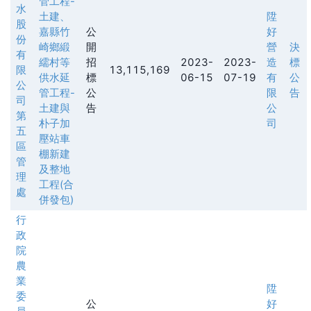
管工程-
水
土建、
陞
股
嘉縣竹
公
好
份
崎鄉緞
開
營
決
有
繻村等
招
2023-
2023-
造
標
限
13,115,169
供水延
標
06-15
07-19
有
公
公
管工程-
公
限
告
司
土建與
告
公
第
朴子加
司
五
壓站車
區
棚新建
管
及整地
理
工程(合
處
併發包)
行
政
院
農
業
陞
委
公
好