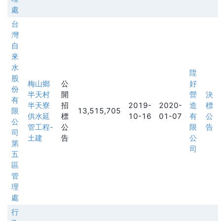
處
台
灣
自
來
水
陞
股
梅山鄉
公
好
份
半天村
開
營
決
有
半天寮
招
2019-
2020-
造
標
限
13,515,705
供水延
標
10-16
01-07
有
公
公
管工程-
公
限
告
司
土建
告
公
第
司
五
區
管
理
處
行