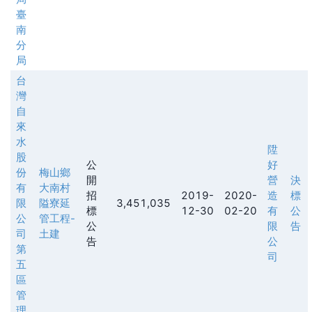
臺
南
分
局
台
灣
自
來
水
陞
股
公
好
份
梅山鄉
開
營
決
有
大南村
招
2019-
2020-
造
標
限
隘寮延
3,451,035
標
12-30
02-20
有
公
公
管工程-
公
限
告
司
土建
告
公
第
司
五
區
管
理