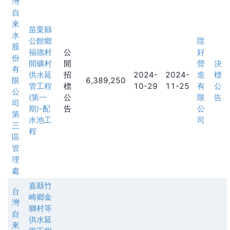
灣
自
來
苗栗縣
水
公館鄉
陞
股
福德村
公
好
份
開礦村
開
營
決
有
供水延
招
2024-
2024-
造
標
限
6,389,250
管工程
標
10-29
11-25
有
公
公
(第一
公
限
告
司
期)-配
告
公
第
水池工
司
三
程
區
管
理
處
嘉縣竹
台
崎鄉金
灣
獅村等
自
供水延
來