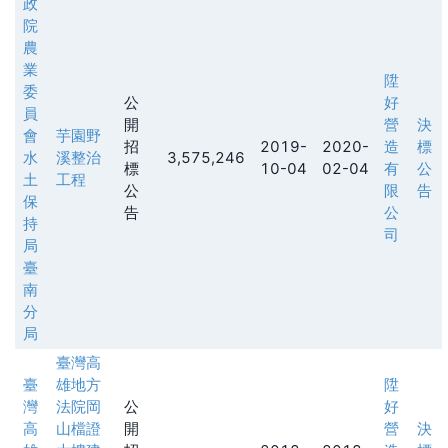
政
院
農
業
陞
委
公
好
員
開
營
決
會
芋園野
招
2019-
2020-
造
標
水
溪整治
3,575,246
標
10-04
02-04
有
公
土
工程
公
限
告
保
告
公
持
司
局
臺
南
分
局
臺灣高
臺
雄地方
陞
灣
法院岡
公
好
高
山檔證
開
營
決