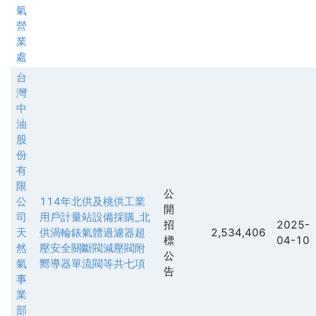
氣
營
業
處
台
灣
中
油
股
份
有
限
公
公
114年北供及桃供工業
開
司
用戶計量站設備採購_北
招
2025-
天
供渦輪錶氣體過濾器超
2,534,406
標
04-10
然
壓安全關斷閥減壓閥附
公
氣
嚮導器單流閥等共七項
告
事
業
部