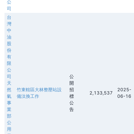
公
司
台
灣
中
油
股
份
有
限
公
司
公
天
開
然
竹東轄區大林整壓站設
招
2025-
2,133,537
氣
備汰換工作
標
06-16
事
公
業
告
部
公
用