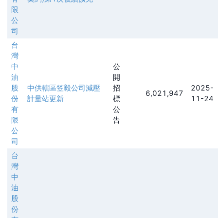
限
公
司
台
灣
中
公
油
開
股
中供轄區笠毅公司減壓
招
2025-
6,021,947
份
計量站更新
標
11-24
有
公
限
告
公
司
台
灣
中
油
股
份