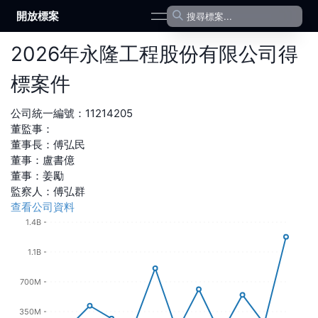
開放標案
open navigation menu
2026
年
永隆工程股份有限公司
得
標案件
公司統一編號：
11214205
董監事：
董事長
：
傅弘民
董事
：
盧書億
董事
：
姜勵
監察人
：
傅弘群
查看公司資料
1.4B
1.1B
700M
350M