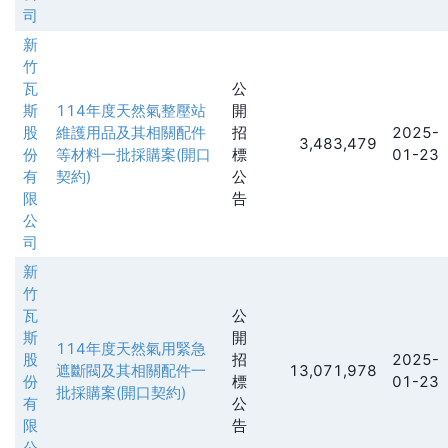
司
新
竹
瓦
公
斯
114年度天然氣整壓站
開
股
維護用品及其相關配件
招
2025-
3,483,479
份
等材料一批採購案(開口
標
01-23
有
契約)
公
限
告
公
司
新
竹
瓦
公
斯
開
114年度天然氣用緊急
股
招
2025-
遮斷閥及其相關配件一
13,071,978
份
標
01-23
批採購案(開口契約)
有
公
限
告
公