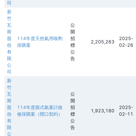
司
新
竹
瓦
公
斯
開
股
114年度天然氣用嗅劑
招
2025-
2,205,263
份
採購案
標
02-26
有
公
限
告
公
司
新
竹
瓦
公
斯
開
股
114年度膜式氣量計維
招
2025-
1,923,180
份
修採購案（開口契約）
標
02-11
有
公
限
告
公