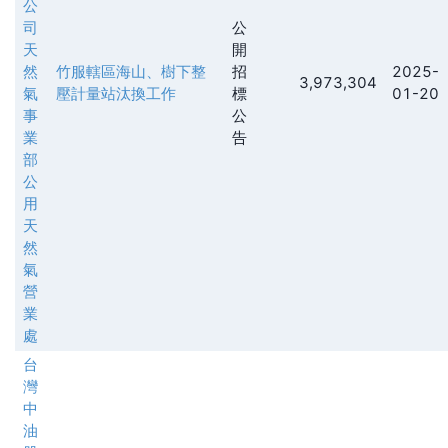
公
司
公
天
開
然
竹服轄區海山、樹下整
招
2025-
3,973,304
氣
壓計量站汰換工作
標
01-20
事
公
業
告
部
公
用
天
然
氣
營
業
處
台
灣
中
油