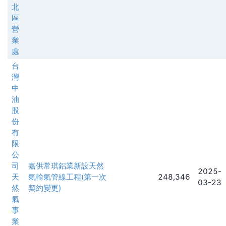
北
區
營
業
處
台
灣
中
油
股
份
有
限
公
司
嘉供常琪鋁業新設天然
2025-
天
氣輸氣管線工程(第一次
248,346
03-23
然
契約變更)
氣
事
業