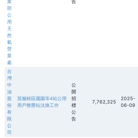
業
告
部
公
用
天
然
氣
營
業
處
台
灣
中
公
油
開
股
苗服轄區麗園等4站公用
招
2025-
7,762,325
份
用戶整壓站汰換工作
標
06-09
有
公
限
告
公
司