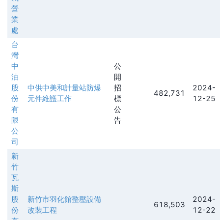
營
業
處
台
灣
中
公
油
開
股
中供中美和計量站防爆
招
2024-
482,731
份
元件維護工作
標
12-25
有
公
限
告
公
司
新
竹
瓦
斯
股
新竹市羽化館整壓設備
2024-
618,503
份
改裝工程
12-22