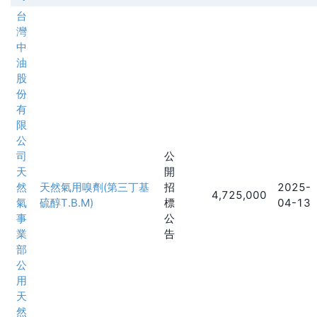
台
灣
中
油
股
份
有
限
公
司
公
天
開
然
天然氣用嗅劑(第三丁基
招
2025-
4,725,000
氣
硫醇T.B.M)
標
04-13
事
公
業
告
部
公
用
天
然