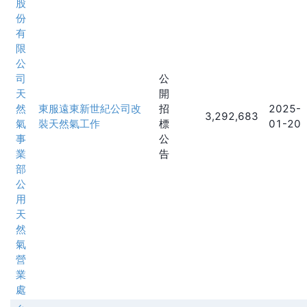
股
份
有
限
公
司
公
天
開
然
東服遠東新世紀公司改
招
2025-
3,292,683
氣
裝天然氣工作
標
01-20
事
公
業
告
部
公
用
天
然
氣
營
業
處