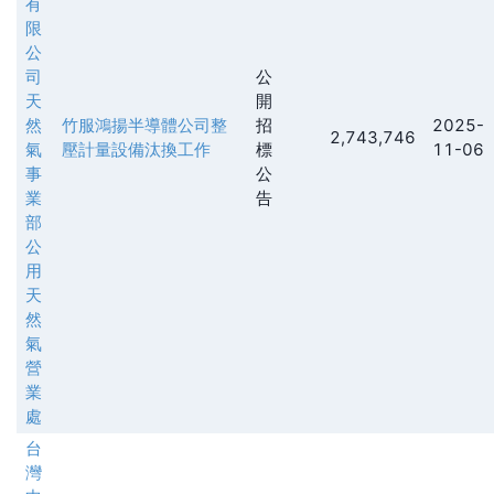
有
限
公
司
公
天
開
然
竹服鴻揚半導體公司整
招
2025-
2,743,746
氣
壓計量設備汰換工作
標
11-06
事
公
業
告
部
公
用
天
然
氣
營
業
處
台
灣