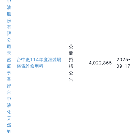
中
油
股
份
有
限
公
司
公
天
開
然
台中廠114年度灌裝場
招
2025-
4,022,865
氣
儀電維修用料
標
09-17
事
公
業
告
部
台
中
液
化
天
然
氣