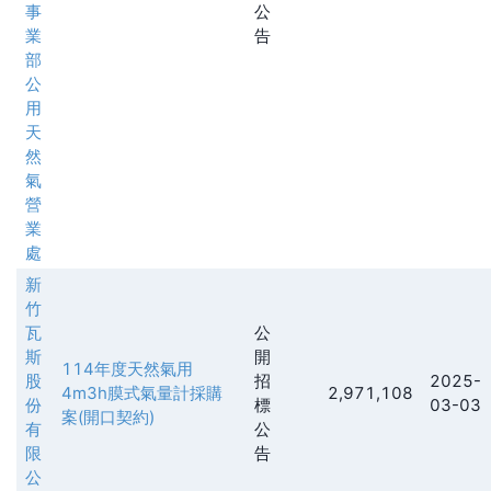
事
公
業
告
部
公
用
天
然
氣
營
業
處
新
竹
瓦
公
斯
開
114年度天然氣用
股
招
2025-
4m3h膜式氣量計採購
2,971,108
份
標
03-03
案(開口契約)
有
公
限
告
公