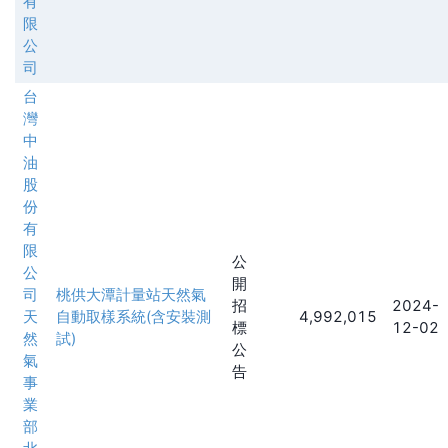
有
限
公
司
台
灣
中
油
股
份
有
限
公
公
開
司
桃供大潭計量站天然氣
招
2024-
天
自動取樣系統(含安裝測
4,992,015
標
12-02
然
試)
公
氣
告
事
業
部