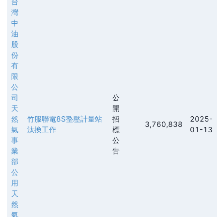
台
灣
中
油
股
份
有
限
公
司
公
天
開
然
竹服聯電8S整壓計量站
招
2025-
3,760,838
氣
汰換工作
標
01-13
事
公
業
告
部
公
用
天
然
氣