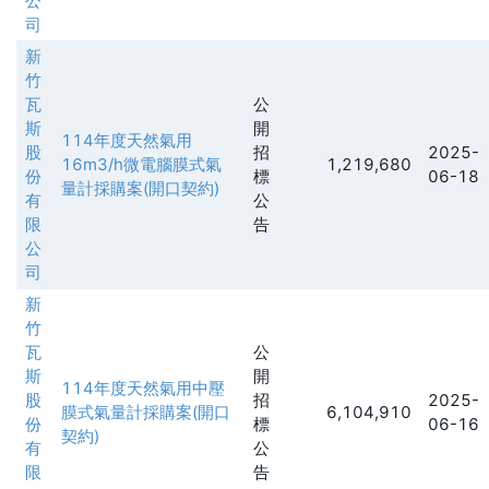
公
司
新
竹
瓦
公
斯
開
114年度天然氣用
股
招
2025-
16m3/h微電腦膜式氣
1,219,680
份
標
06-18
量計採購案(開口契約)
有
公
限
告
公
司
新
竹
瓦
公
斯
開
114年度天然氣用中壓
股
招
2025-
膜式氣量計採購案(開口
6,104,910
份
標
06-16
契約)
有
公
限
告