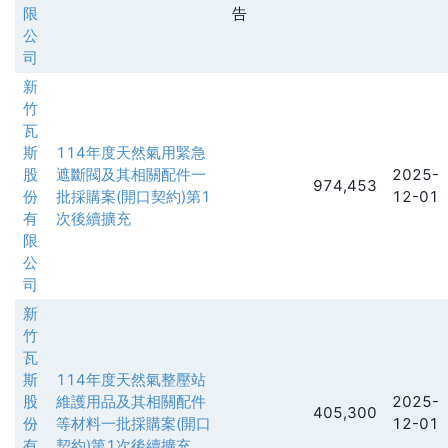
限
告
公
司
新
竹
瓦
斯
114年度天然氣用緊急
股
遮斷閥及其相關配件一
2025-
974,453
份
批採購案(開口契約)第1
12-01
有
次後續擴充
限
公
司
新
竹
瓦
斯
114年度天然氣整壓站
股
維護用品及其相關配件
2025-
405,300
份
等材料一批採購案(開口
12-01
有
契約)第1次後續擴充