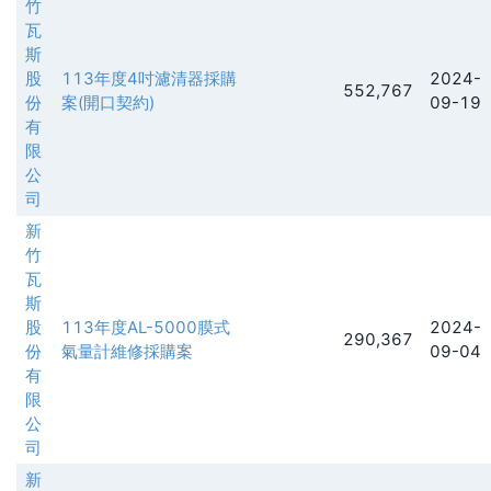
竹
瓦
斯
股
113年度4吋濾清器採購
2024-
552,767
份
案(開口契約)
09-19
有
限
公
司
新
竹
瓦
斯
股
113年度AL-5000膜式
2024-
290,367
份
氣量計維修採購案
09-04
有
限
公
司
新