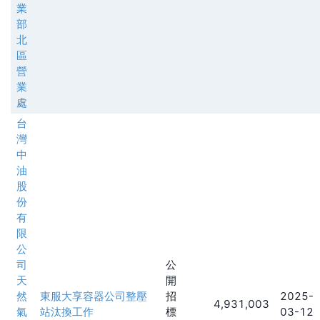
業
部
北
區
營
業
處
台
灣
中
油
股
份
有
限
公
司
公
天
開
然
東服大享容器公司整壓
招
2025-
4,931,003
氣
站汰換工作
標
03-12