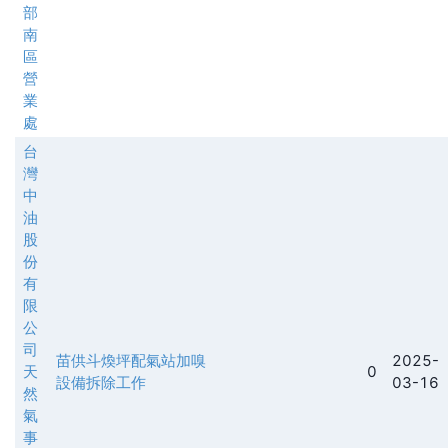
部
南
區
營
業
處
台
灣
中
油
股
份
有
限
公
司
苗供斗煥坪配氣站加嗅
2025-
天
0
設備拆除工作
03-16
然
氣
事