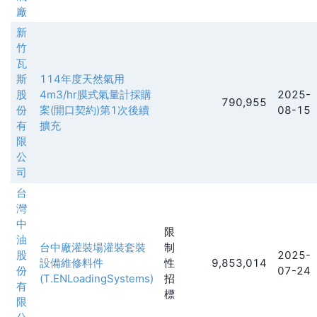
廠
新
竹
瓦
斯
114年度天然氣用
股
4m3/hr膜式氣量計採購
2025-
790,955
份
案(開口契約)第1次後續
08-15
有
擴充
限
公
司
台
灣
中
限
油
台中廠灌裝場灌裝套裝
制
股
2025-
設備維修料件
性
9,853,014
份
07-24
(T.ENLoadingSystems)
招
有
標
限