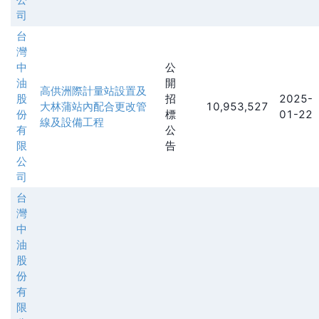
司
台
灣
中
公
油
開
高供洲際計量站設置及
股
招
2025-
大林蒲站內配合更改管
10,953,527
份
標
01-22
線及設備工程
有
公
限
告
公
司
台
灣
中
油
股
份
有
限