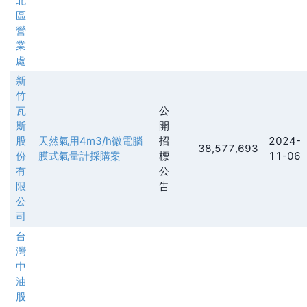
北
區
營
業
處
新
竹
瓦
公
斯
開
股
天然氣用4m3/h微電腦
招
2024-
38,577,693
份
膜式氣量計採購案
標
11-06
有
公
限
告
公
司
台
灣
中
油
股