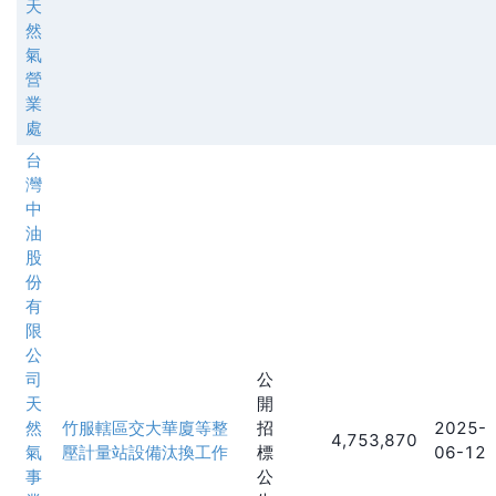
天
然
氣
營
業
處
台
灣
中
油
股
份
有
限
公
司
公
天
開
然
竹服轄區交大華廈等整
招
2025-
4,753,870
氣
壓計量站設備汰換工作
標
06-12
事
公