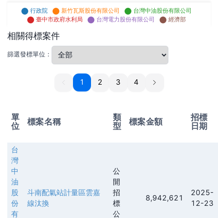
行政院
新竹瓦斯股份有限公司
台灣中油股份有限公司
臺中市政府水利局
台灣電力股份有限公司
經濟部
相關得標案件
篩選發標單位：
1
1
2
3
4
單
類
招標
標案名稱
標案金額
位
型
日期
台
灣
中
公
油
開
股
斗南配氣站計量區雲嘉
招
2025-
8,942,621
份
線汰換
標
12-23
有
公