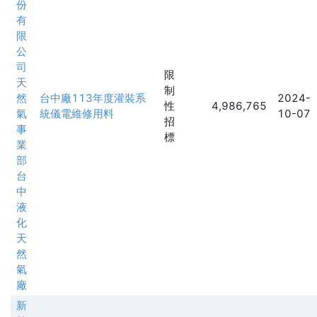
份
有
限
公
司
限
天
制
然
台中廠113年度灌裝系
2024-
性
4,986,765
氣
統儀電維修用料
10-07
招
事
標
業
部
台
中
液
化
天
然
氣
廠
新