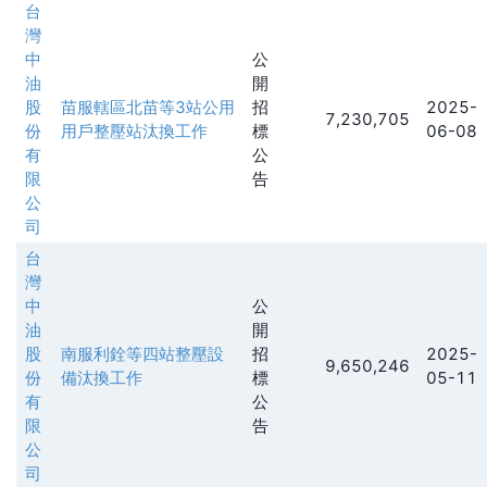
台
灣
中
公
油
開
股
苗服轄區北苗等3站公用
招
2025-
7,230,705
份
用戶整壓站汰換工作
標
06-08
有
公
限
告
公
司
台
灣
中
公
油
開
股
南服利銓等四站整壓設
招
2025-
9,650,246
份
備汰換工作
標
05-11
有
公
限
告
公
司