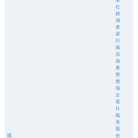
社
銘
湘
素
菜
行
廟
后
海
產
粥
應
瑞
企
業
社
義
美
股
國
份