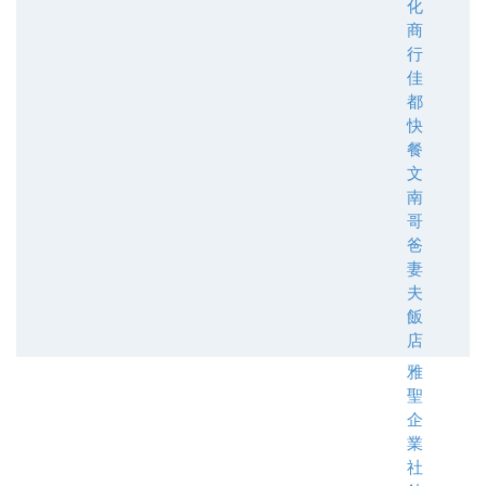
化
商
行
佳
都
快
餐
文
南
哥
爸
妻
夫
飯
店
雅
聖
企
業
社