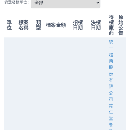
篩選發標單位：
得
原
單
標案
類
招標
決標
標
始
標案金額
位
名稱
型
日期
日期
廠
公
商
告
統
一
超
商
股
份
有
限
公
司
銘
仁
堂
餐