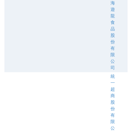
海
遊
龍
食
品
股
份
有
限
公
司
統
一
超
商
股
份
有
限
公