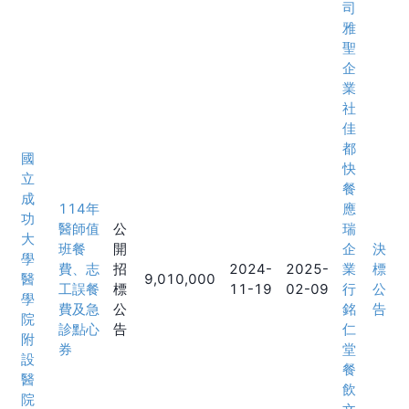
司
雅
聖
企
業
社
佳
都
國
快
立
餐
成
114年
應
功
醫師值
公
瑞
大
班餐
開
企
決
學
費、志
招
2024-
2025-
業
標
醫
9,010,000
工誤餐
標
11-19
02-09
行
公
學
費及急
公
銘
告
院
診點心
告
仁
附
券
堂
設
餐
醫
飲
院