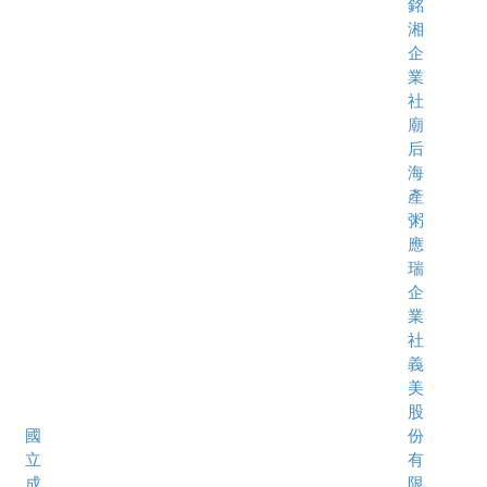
銘
湘
企
業
社
廟
后
海
產
粥
應
瑞
企
業
社
義
美
股
國
份
立
有
成
限