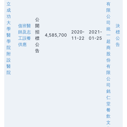
立
有
成
限
功
公
公
大
司
值班醫
開
決
學
統
師及志
招
2020-
2021-
標
醫
4,585,700
一
工誤餐
標
11-22
01-25
公
學
超
供應
公
告
院
商
告
附
股
設
份
醫
有
院
限
公
司
銘
仁
堂
餐
飲
文