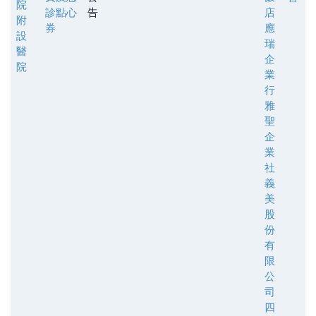
院
診點心
告
店
附
券
應
設
瑞
醫
企
院
業
行
雅
聖
企
業
社
義
美
股
份
有
限
公
司
四