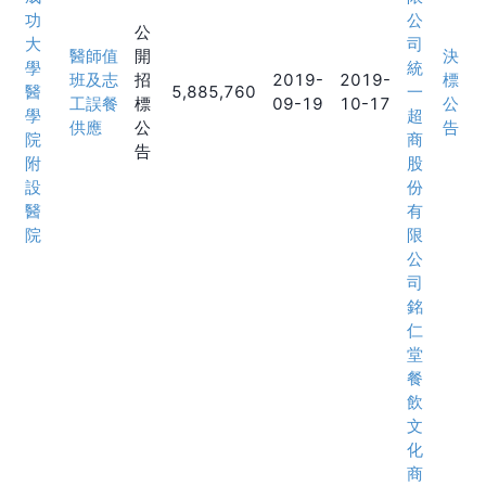
功
公
公
大
司
醫師值
開
決
學
統
班及志
招
2019-
2019-
標
醫
5,885,760
一
工誤餐
標
09-19
10-17
公
學
超
供應
公
告
院
商
告
附
股
設
份
醫
有
院
限
公
司
銘
仁
堂
餐
飲
文
化
商