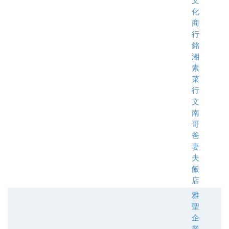
文
化
商
行
銘
湘
素
菜
行
文
南
哥
爸
妻
夫
飯
店
雅
聖
企
業