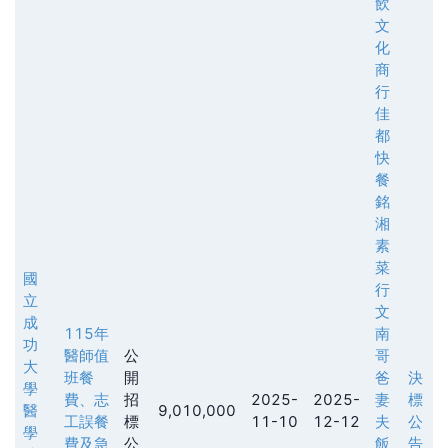
飲
文
化
商
行
佳
都
快
餐
銘
湘
素
菜
國
行
立
文
成
115年
南
功
醫師值
公
哥
大
班餐
開
爸
決
學
費、志
招
2025-
2025-
妻
標
醫
9,010,000
工誤餐
標
11-10
12-12
夫
公
學
費及急
公
飯
告