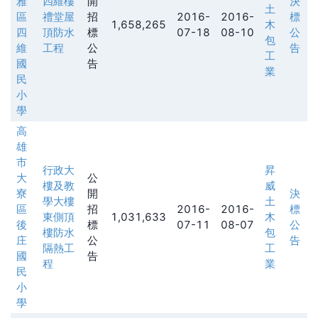
雅
四維樓
開
決
土
區
禮堂屋
招
2016-
2016-
標
1,658,265
木
四
頂防水
標
07-18
08-10
公
包
維
工程
公
告
工
國
告
業
民
小
學
高
雄
市
行政大
昇
大
公
樓及教
威
寮
開
決
學大樓
土
區
招
2016-
2016-
標
東側頂
1,031,633
木
後
標
07-11
08-07
公
樓防水
包
庄
公
告
隔熱工
工
國
告
程
業
民
小
學