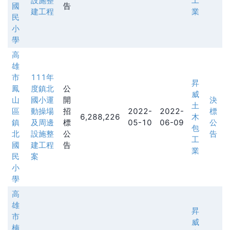
設施整
工
國
告
建工程
業
民
小
學
高
雄
市
111年
昇
鳳
度鎮北
公
威
山
國小運
開
決
土
區
動操場
招
2022-
2022-
標
6,288,226
木
鎮
及周邊
標
05-10
06-09
公
包
北
設施整
公
告
工
國
建工程
告
業
民
案
小
學
高
雄
昇
市
威
楠