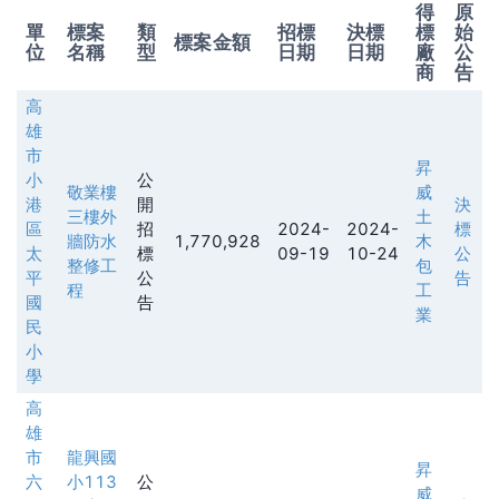
得
原
單
標案
類
招標
決標
標
始
標案金額
位
名稱
型
日期
日期
廠
公
商
告
高
雄
市
昇
小
公
敬業樓
威
港
開
決
三樓外
土
區
招
2024-
2024-
標
牆防水
1,770,928
木
太
標
09-19
10-24
公
整修工
包
平
公
告
程
工
國
告
業
民
小
學
高
雄
市
龍興國
昇
六
小113
公
威