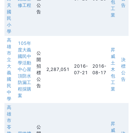
包
天
修工程
公
告
工
國
告
業
民
小
學
高
105年
雄
度大義
昇
市
公
國民中
威
立
開
決
學活動
土
大
招
2016-
2016-
標
中心屋
2,287,051
木
義
標
07-21
08-17
公
頂防水
包
國
公
告
防漏工
工
民
告
程採購
業
中
案
學
高
雄
市
昇
苓
公
威