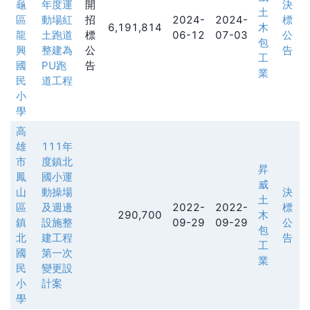
龜
年度運
開
決
土
區
動場紅
招
2024-
2024-
標
6,191,814
木
龍
土跑道
標
06-12
07-03
公
包
興
整建為
公
告
工
國
PU跑
告
業
民
道工程
小
學
高
雄
111年
市
度鎮北
昇
鳳
國小運
威
山
動操場
決
土
區
及週邊
2022-
2022-
標
290,700
木
鎮
設施整
09-29
09-29
公
包
北
建工程
告
工
國
第一次
業
民
變更設
小
計案
學