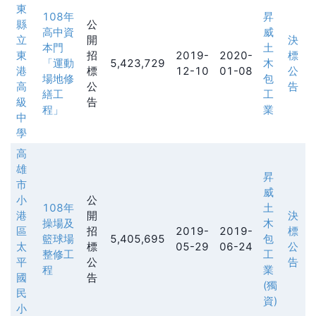
東
108年
昇
縣
公
高中資
威
立
開
決
本門
土
東
招
2019-
2020-
標
「運動
5,423,729
木
港
標
12-10
01-08
公
場地修
包
高
公
告
繕工
工
級
告
程」
業
中
學
高
雄
昇
市
威
小
公
108年
土
港
開
決
操場及
木
區
招
2019-
2019-
標
籃球場
5,405,695
包
太
標
05-29
06-24
公
整修工
工
平
公
告
程
業
國
告
(獨
民
資)
小