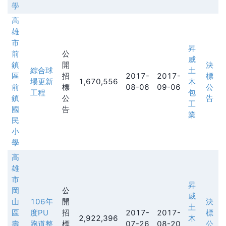
學
高
雄
市
昇
前
公
威
鎮
開
決
綜合球
土
區
招
2017-
2017-
標
場更新
1,670,556
木
前
標
08-06
09-06
公
工程
包
鎮
公
告
工
國
告
業
民
小
學
高
雄
市
昇
岡
公
威
山
106年
開
決
土
區
度PU
招
2017-
2017-
標
2,922,396
木
壽
跑道整
標
07-26
08-20
公