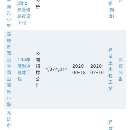
平
公
告
調)汰
業
國
告
除暨修
(獨
民
繕復原
資)
小
工程
學
高
雄
市
昇
岡
公
威
山
109年
開
決
土
區
度跑道
招
2020-
2020-
標
4,074,814
木
岡
整建工
標
06-18
07-16
公
包
山
程
公
告
工
國
告
業
民
小
學
高
雄
昇
市
威