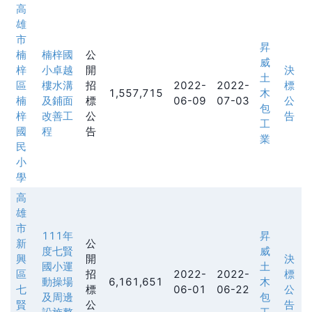
高
雄
市
昇
楠
楠梓國
公
威
梓
小卓越
開
決
土
區
樓水溝
招
2022-
2022-
標
1,557,715
木
楠
及鋪面
標
06-09
07-03
公
包
梓
改善工
公
告
工
國
程
告
業
民
小
學
高
雄
市
111年
昇
新
公
度七賢
威
興
開
決
國小運
土
區
招
2022-
2022-
標
動操場
6,161,651
木
七
標
06-01
06-22
公
及周邊
包
賢
公
告