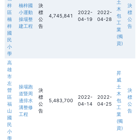
土
梓
楠梓國
決
決
木
區
小運動
標
2022-
2022-
標
4,745,841
包
楠
操場整
公
04-19
04-28
公
工
梓
建工程
告
告
業
國
(獨
民
資)
小
學
高
雄
昇
市
威
左
操場跑
土
營
決
決
道暨周
木
區
標
2022-
2022-
標
邊排水
5,483,700
包
福
公
04-14
04-25
公
溝整修
工
山
告
告
工程
業
國
(獨
民
資)
小
學