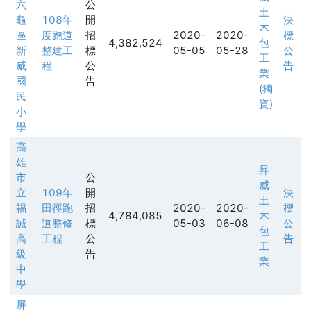
六
公
土
龜
108年
開
決
木
區
度跑道
招
2020-
2020-
標
4,382,524
包
新
整建工
標
05-05
05-28
公
工
威
程
公
告
業
國
告
(獨
民
資)
小
學
高
雄
昇
市
公
威
立
109年
開
決
土
福
田徑跑
招
2020-
2020-
標
4,784,085
木
誠
道整修
標
05-03
06-08
公
包
高
工程
公
告
工
級
告
業
中
學
屏