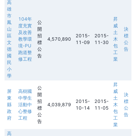
高
雄
市
104年
昇
鳳
公
度充實
威
山
開
決
及改善
土
區
招
2015-
2015-
標
教學環
4,570,890
木
文
標
11-09
11-30
公
境-PU
包
德
公
告
跑道整
工
國
告
修工程
業
民
小
學
昇
公
屏
高樹國
威
開
決
東
中學生
土
招
2015-
2015-
標
縣
活動中
4,039,879
木
標
10-14
11-05
公
政
心整修
包
公
告
府
工程
工
告
業
高