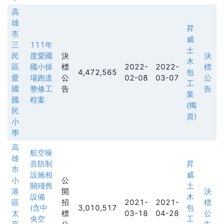
高
雄
昇
市
威
三
111年
土
民
度愛國
決
決
木
區
國小操
標
2022-
2022-
標
4,472,565
包
愛
場跑道
公
02-08
03-07
公
工
國
整修工
告
告
業
國
程案
(獨
民
資)
小
學
高
航空噪
雄
音防制
昇
市
設施相
威
小
公
關殘舊
土
港
開
決
設備
木
區
招
2021-
2021-
標
(含中
3,010,517
包
太
標
03-18
04-28
公
央空
工