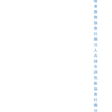
礙
者
服
務
協
會
社
團
法
人
高
雄
市
調
色
板
協
會
社
團
法