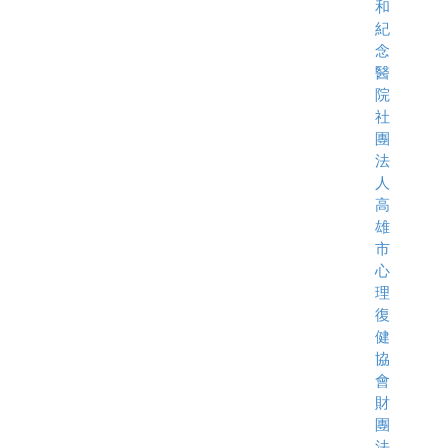
和
紀
念
醫
院
社
團
法
人
高
雄
市
心
理
復
健
協
會
財
團
法