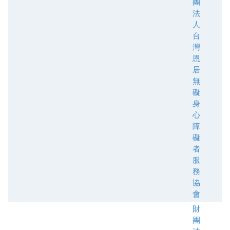
團
法
人
台
灣
恩
居
無
礙
身
心
障
礙
者
服
務
協
會
財
團