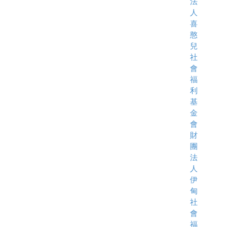
法
人
喜
憨
兒
社
會
福
利
基
金
會
財
團
法
人
伊
甸
社
會
福