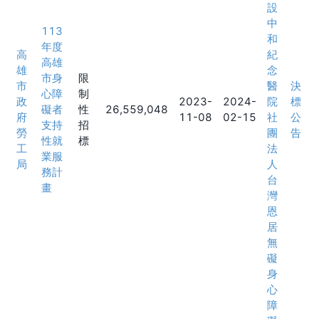
設
中
113
和
年度
高
紀
高雄
雄
念
市身
限
市
醫
決
心障
制
政
2023-
2024-
院
標
礙者
性
26,559,048
府
11-08
02-15
社
公
支持
招
勞
團
告
性就
標
工
法
業服
局
人
務計
台
畫
灣
恩
居
無
礙
身
心
障