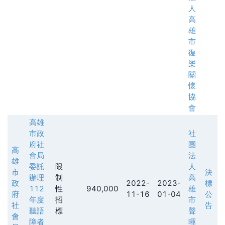
人
高
雄
市
復
樂
關
懷
協
會
高雄
市政
社
府社
團
高
會局
法
雄
委託
限
人
市
決
辦理
制
高
政
2022-
2023-
標
112
性
940,000
雄
府
11-16
01-04
公
年度
招
市
社
告
聽語
標
聲
會
障者
暉