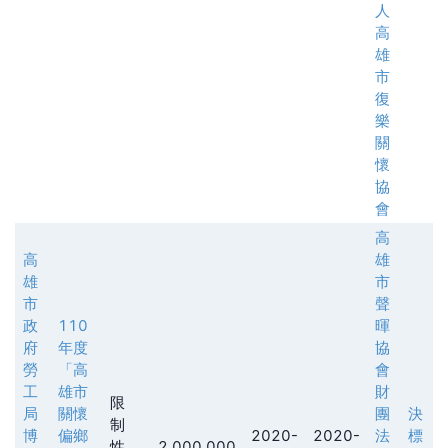
人
高
雄
市
復
樂
關
懷
協
會
高
高
雄
雄
市
市
聲
政
110
暉
府
年度
協
勞
「高
會
工
雄市
財
限
局
關懷
團
決
制
博
偏鄉
2020-
2020-
法
標
性
2,000,000