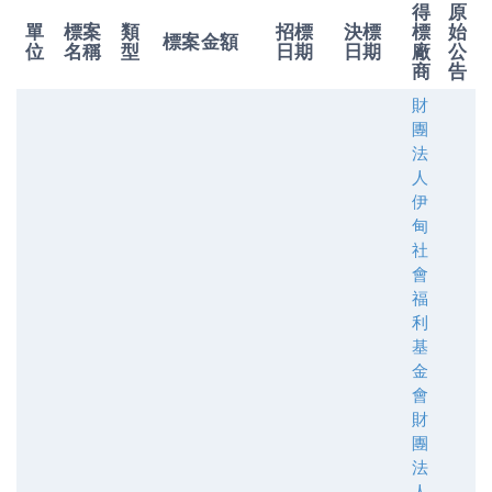
得
原
單
標案
類
招標
決標
標
始
標案金額
位
名稱
型
日期
日期
廠
公
商
告
財
團
法
人
伊
甸
社
會
福
利
基
金
會
財
團
法
人