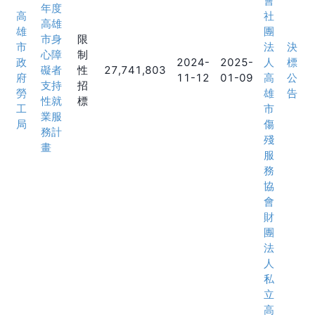
會
年度
高
社
高雄
雄
團
市身
限
市
法
決
心障
制
政
2024-
2025-
人
標
礙者
性
27,741,803
府
11-12
01-09
高
公
支持
招
勞
雄
告
性就
標
工
市
業服
局
傷
務計
殘
畫
服
務
協
會
財
團
法
人
私
立
高