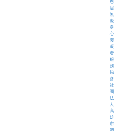
恩
居
無
礙
身
心
障
礙
者
服
務
協
會
社
團
法
人
高
雄
市
調