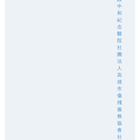
中
和
紀
念
醫
院
社
團
法
人
高
雄
市
傷
殘
服
務
協
會
社