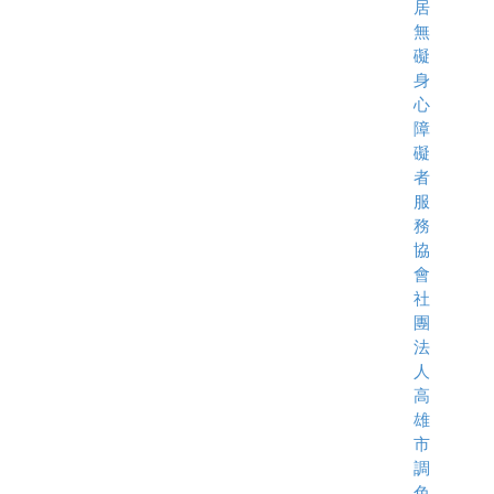
居
無
礙
身
心
障
礙
者
服
務
協
會
社
團
法
人
高
雄
市
調
色