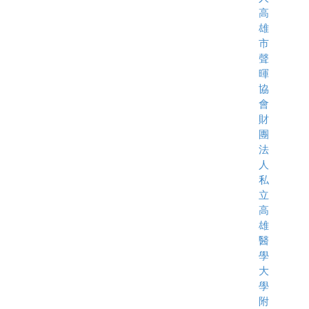
高
雄
市
聲
暉
協
會
財
團
法
人
私
立
高
雄
醫
學
大
學
附