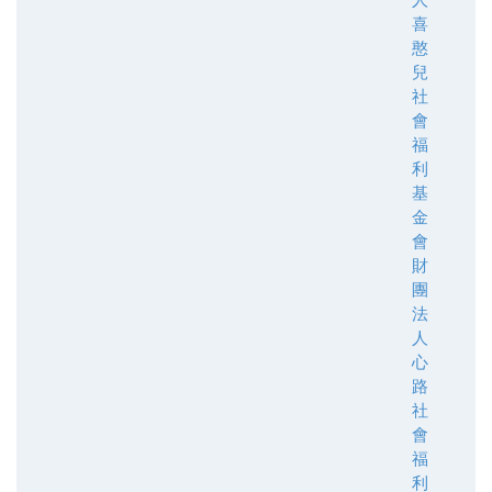
喜
憨
兒
社
會
福
利
基
金
會
財
團
法
人
心
路
社
會
福
利