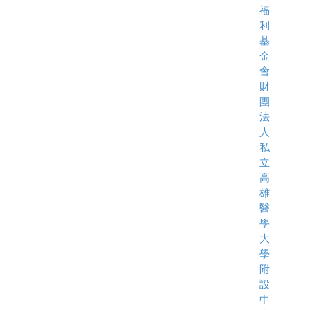
福
利
基
金
會
財
團
法
人
私
立
高
雄
醫
學
大
學
附
設
中