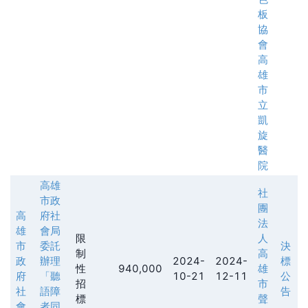
板
協
會
高
雄
市
立
凱
旋
醫
院
高雄
社
市政
團
高
府社
法
雄
會局
限
人
市
委託
決
制
高
政
辦理
2024-
2024-
標
性
940,000
雄
府
「聽
10-21
12-11
公
招
市
社
語障
告
標
聲
會
者同