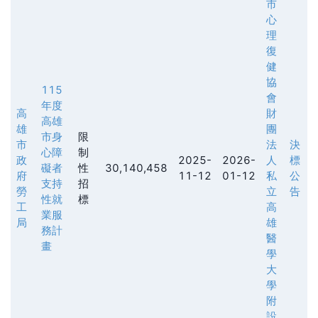
市
心
理
復
健
協
115
會
年度
高
財
高雄
雄
團
市身
限
市
法
決
心障
制
政
2025-
2026-
人
標
礙者
性
30,140,458
府
11-12
01-12
私
公
支持
招
勞
立
告
性就
標
工
高
業服
局
雄
務計
醫
畫
學
大
學
附
設