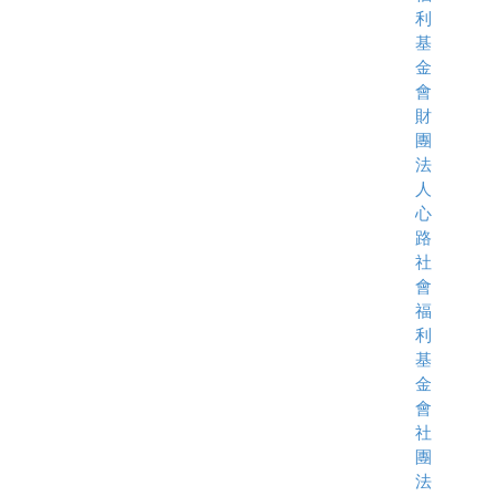
利
基
金
會
財
團
法
人
心
路
社
會
福
利
基
金
會
社
團
法