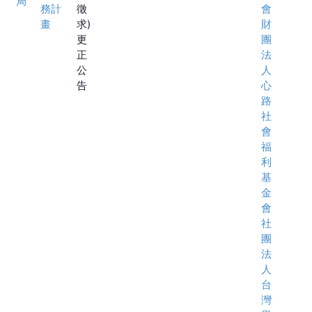
局
務計
徵
會
畫
求)
財
更
團
正
法
公
人
告
心
路
社
會
福
利
基
金
會
社
團
法
人
台
灣