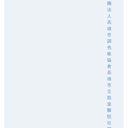
團
法
人
高
雄
市
調
色
板
協
會
高
雄
市
立
凱
旋
醫
院
社