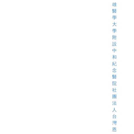
雄
醫
學
大
學
附
設
中
和
紀
念
醫
院
社
團
法
人
台
灣
恩