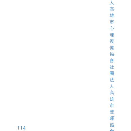
人
高
雄
市
心
理
復
健
協
會
社
團
法
人
高
雄
市
聲
暉
協
114