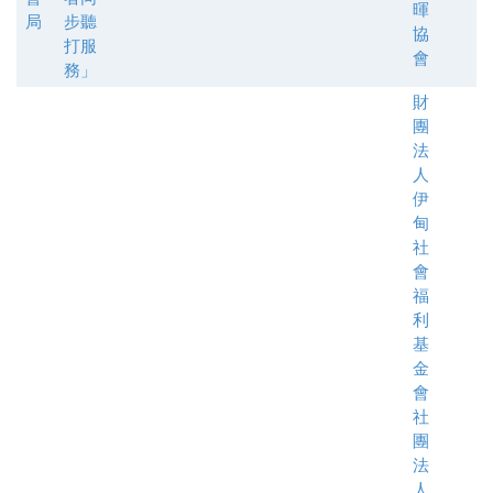
暉
局
步聽
協
打服
會
務」
財
團
法
人
伊
甸
社
會
福
利
基
金
會
社
團
法
人