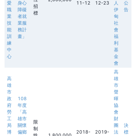
愛
身心
11-12
12-23
人
公
招
職
障礙
伊
告
標
業
者就
甸
技
業服
社
能
務計
會
訓
畫」
福
練
利
中
基
心
金
會
高
高
雄
雄
市
市
聲
政
108
暉
府
年度
協
勞
「高
會
工
雄市
財
限
局
關懷
團
決
制
博
偏鄉
2018-
2019-
法
標
性
1,800,000