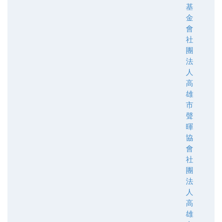
基
金
會
社
團
法
人
高
雄
市
聲
暉
協
會
社
團
法
人
高
雄