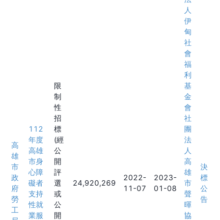
人
伊
甸
社
會
福
利
限
基
制
金
性
會
招
社
112
標
團
年度
(經
法
高
高雄
公
人
雄
市身
開
高
市
決
心障
評
雄
政
2022-
2023-
標
礙者
選
24,920,269
市
府
11-07
01-08
公
支持
或
聲
勞
告
性就
公
暉
工
業服
開
協