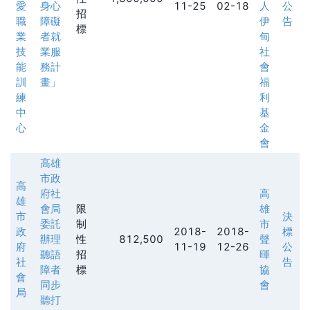
愛
身心
11-25
02-18
人
公
招
職
障礙
伊
告
標
業
者就
甸
技
業服
社
能
務計
會
訓
畫」
福
練
利
中
基
心
金
會
高雄
市政
高
府社
高
雄
會局
限
雄
市
決
委託
制
市
政
2018-
2018-
標
辦理
性
812,500
聲
府
11-19
12-26
公
聽語
招
暉
社
告
障者
標
協
會
同步
會
局
聽打