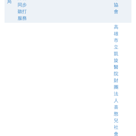
局
同步
協
聽打
會
服務
高
雄
市
立
凱
旋
醫
院
財
團
法
人
喜
憨
兒
社
會