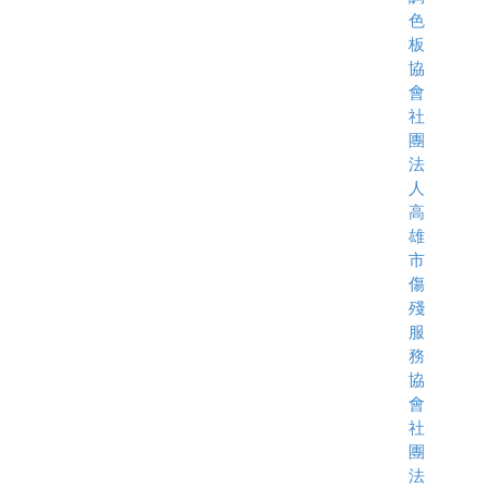
色
板
協
會
社
團
法
人
高
雄
市
傷
殘
服
務
協
會
社
團
法