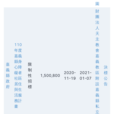
園
財
團
法
人
天
主
110
教
年度
會
嘉義
嘉
縣身
義
嘉
限
心障
教
決
義
制
礙者
2020-
2021-
區
標
縣
性
1,500,800
社區
11-19
01-07
附
公
政
招
居住
設
告
府
標
與生
嘉
活服
義
務計
縣
畫
私
立