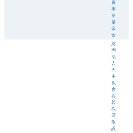
善
事
業
基
金
會
財
團
法
人
天
主
教
會
嘉
義
教
區
附
設