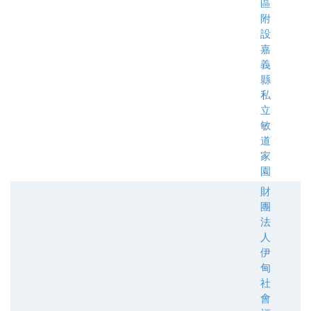
區
附
設
嘉
義
縣
私
立
敏
道
家
園
財
團
法
人
伊
甸
社
會