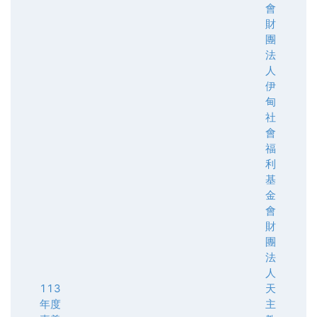
會
財
團
法
人
伊
甸
社
會
福
利
基
金
會
財
團
法
人
113
天
年度
主