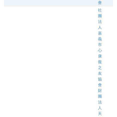
會
社
團
法
人
嘉
義
市
心
康
復
之
友
協
會
財
團
法
人
天