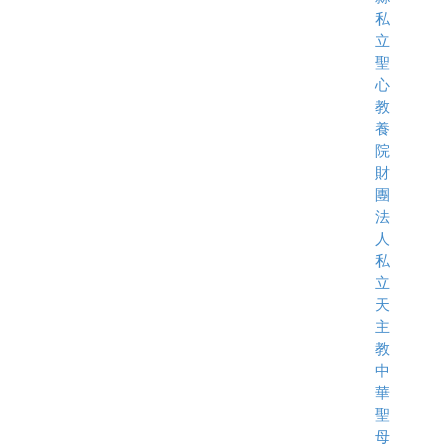
私
立
聖
心
教
養
院
財
團
法
人
私
立
天
主
教
中
華
聖
母