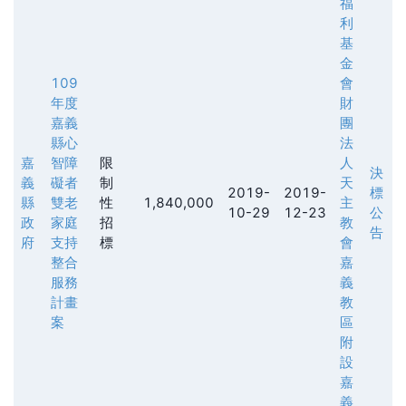
福
利
基
金
109
會
年度
財
嘉義
團
縣心
法
嘉
智障
限
人
決
義
礙者
制
天
2019-
2019-
標
縣
雙老
性
1,840,000
主
10-29
12-23
公
政
家庭
招
教
告
府
支持
標
會
整合
嘉
服務
義
計畫
教
案
區
附
設
嘉
義