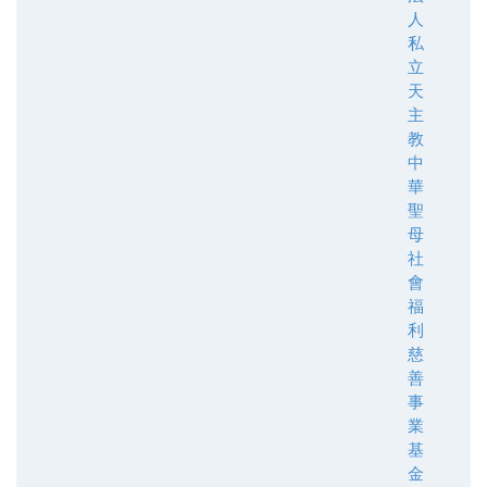
人
私
立
天
主
教
中
華
聖
母
社
會
福
利
慈
善
事
業
基
金