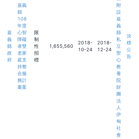
嘉義
附
縣
設
108
嘉
年度
義
嘉
心智
限
縣
決
義
障礙
制
私
2018-
2018-
標
縣
者雙
性
1,655,560
立
10-24
12-24
公
政
老家
招
聖
告
府
庭支
標
心
持整
教
合服
養
務計
院
畫案
財
團
法
人
伊
甸
社
會