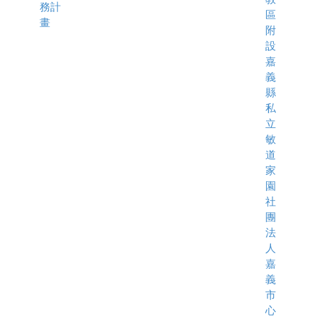
務計
區
畫
附
設
嘉
義
縣
私
立
敏
道
家
園
社
團
法
人
嘉
義
市
心