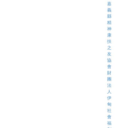
嘉
義
縣
精
神
康
扶
之
友
協
會
財
團
法
人
伊
甸
社
會
福