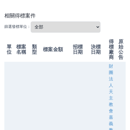
相關得標案件
篩選發標單位：
得
原
單
標案
類
招標
決標
標
始
標案金額
位
名稱
型
日期
日期
廠
公
商
告
財
團
法
人
天
主
教
會
嘉
義
教