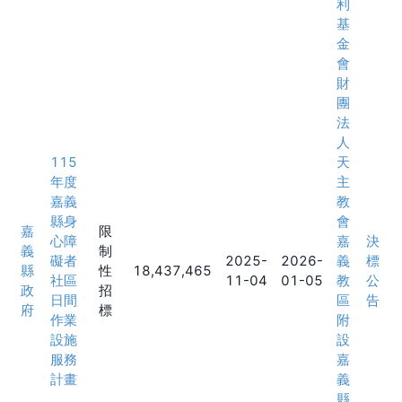
利
基
金
會
財
團
法
人
115
天
年度
主
嘉義
教
縣身
會
嘉
限
心障
嘉
決
義
制
礙者
2025-
2026-
義
標
縣
性
18,437,465
社區
11-04
01-05
教
公
政
招
日間
區
告
府
標
作業
附
設施
設
服務
嘉
計畫
義
縣