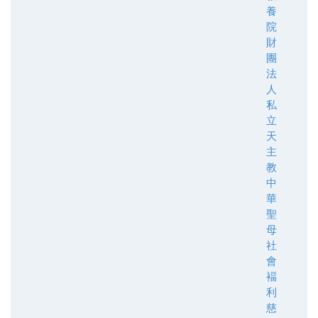
養
院
財
團
法
人
私
立
天
主
教
中
華
聖
母
社
會
褔
利
慈