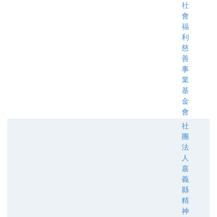
社
會
福
利
慈
善
事
業
基
金
會
社
團
法
人
嘉
義
縣
精
神