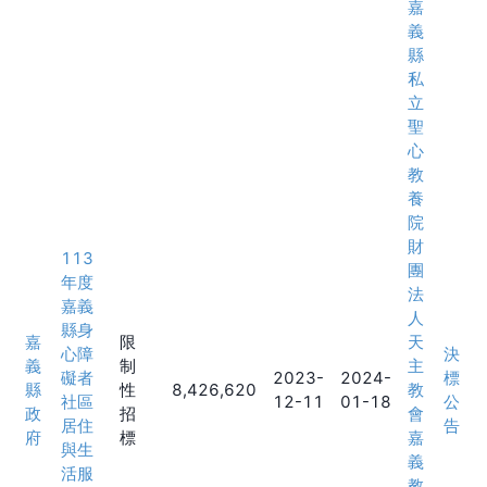
嘉
義
縣
私
立
聖
心
教
養
院
財
113
團
年度
法
嘉義
人
縣身
嘉
限
天
心障
決
義
制
主
礙者
2023-
2024-
標
縣
性
8,426,620
教
社區
12-11
01-18
公
政
招
會
居住
告
府
標
嘉
與生
義
活服
教