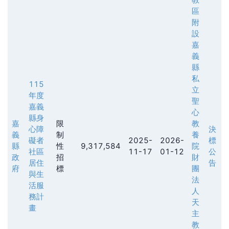
區
附
設
嘉
義
縣
私
115
立
年度
聖
嘉義
心
縣身
嘉
限
教
心障
決
義
制
養
礙者
2025-
2026-
標
縣
性
9,317,584
院
社區
11-17
01-12
公
政
招
財
居住
告
府
標
團
與生
法
活服
人
務計
天
畫
主
教