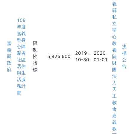
義
縣
私
109
立
年度
聖
嘉義
心
縣身
嘉
限
教
心障
決
義
制
養
礙者
2019-
2020-
標
縣
性
5,825,600
院
社區
10-30
01-01
公
政
招
財
居住
告
府
標
團
與生
法
活服
人
務計
天
畫
主
教
會
嘉
義
教