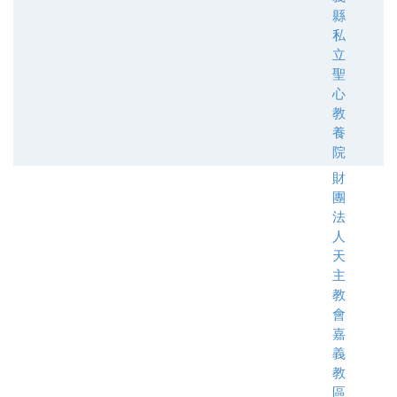
縣
私
立
聖
心
教
養
院
財
團
法
人
天
主
教
會
嘉
義
教
區