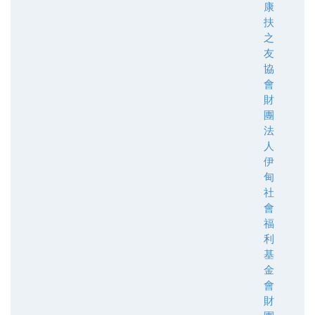
康
扶
之
友
協
會
財
團
法
人
伊
甸
社
會
福
利
基
金
會
財