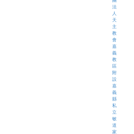
團
法
人
天
主
教
會
嘉
義
教
區
附
設
嘉
義
縣
私
立
敏
道
家