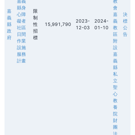
嘉義
教
縣身
會
嘉
限
心障
嘉
決
義
制
礙者
2023-
2024-
義
標
縣
性
15,991,790
社區
12-03
01-10
教
公
政
招
日間
區
告
府
標
作業
附
設施
設
服務
嘉
計畫
義
縣
私
立
聖
心
教
養
院
財
團
法