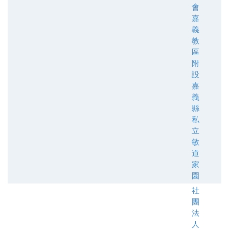
會
嘉
義
教
區
附
設
嘉
義
縣
私
立
敏
道
家
園
社
團
法
人