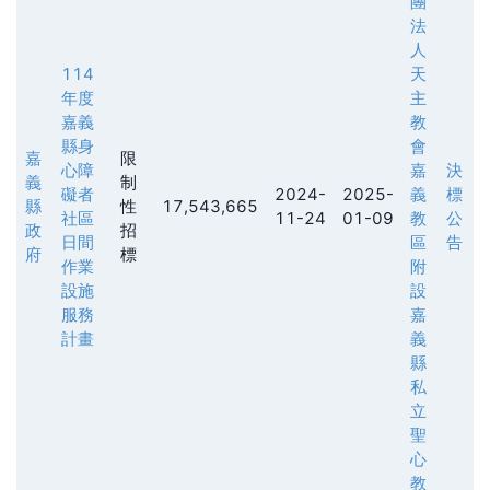
團
法
人
114
天
年度
主
嘉義
教
縣身
會
嘉
限
心障
嘉
決
義
制
礙者
2024-
2025-
義
標
縣
性
17,543,665
社區
11-24
01-09
教
公
政
招
日間
區
告
府
標
作業
附
設施
設
服務
嘉
計畫
義
縣
私
立
聖
心
教