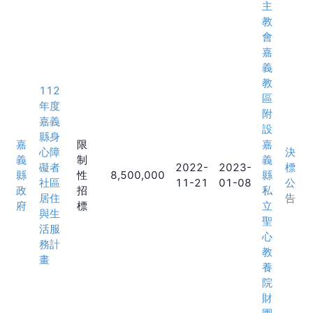
主
教
會
嘉
義
教
112
區
年度
附
嘉義
設
縣身
嘉
限
嘉
心障
決
義
制
義
礙者
2022-
2023-
標
縣
性
8,500,000
縣
社區
11-21
01-08
公
政
招
私
居住
告
府
標
立
與生
聖
活服
心
務計
教
畫
養
院
財