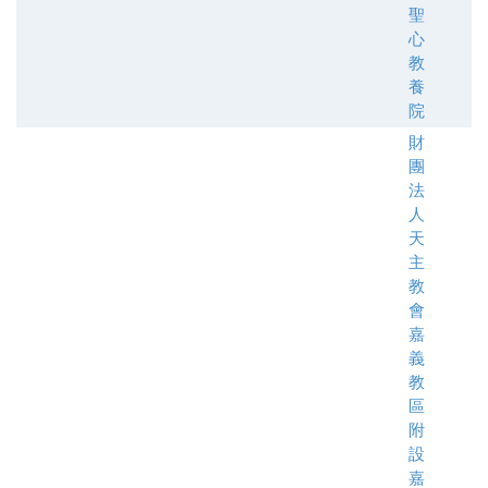
聖
心
教
養
院
財
團
法
人
天
主
教
會
嘉
義
教
區
附
設
嘉