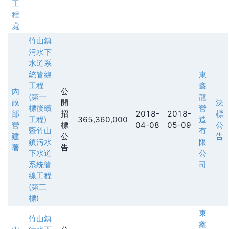
工
程
處
竹山鎮
污水下
水道系
統管線
東
工程
鑫
內
公
(第一
龍
政
開
決
標後續
營
部
招
2018-
2018-
標
工程)
365,360,000
造
營
標
04-08
05-09
公
暨竹山
有
建
公
告
鎮污水
限
署
告
下水道
公
系統管
司
線工程
(第三
標)
東
竹山鎮
鑫