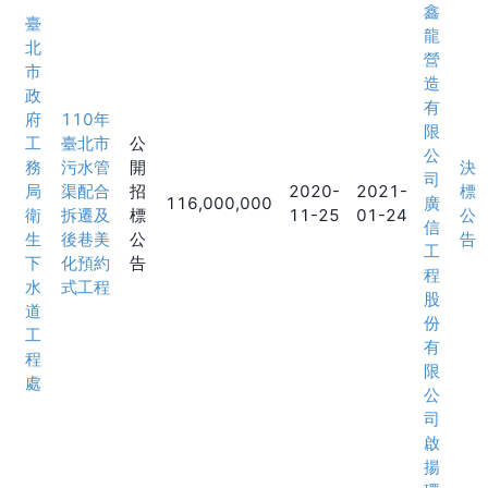
鑫
臺
龍
北
營
市
造
政
有
府
110年
限
工
臺北市
公
公
務
污水管
開
決
司
局
渠配合
招
2020-
2021-
標
116,000,000
廣
衛
拆遷及
標
11-25
01-24
公
信
生
後巷美
公
告
工
下
化預約
告
程
水
式工程
股
道
份
工
有
程
限
處
公
司
啟
揚