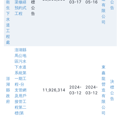
衛
渠修繕
標
03-17
05-16
公
有
生
預約式
公
告
限
下
工程
告
公
水
司
道
工
程
處
澎湖縣
馬公地
區污水
下水道
東
系統第
鑫
澎
一期工
龍
決
湖
程-分
營
2024-
2024-
標
縣
支管網
11,926,314
造
03-12
03-12
公
政
及用戶
有
告
府
接管工
限
程第二
公
標(第
司