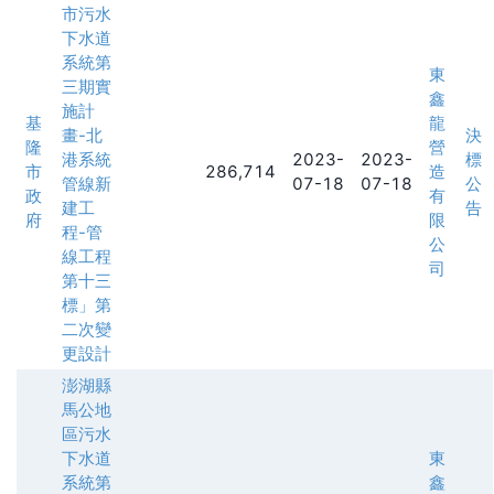
市污水
下水道
系統第
東
三期實
鑫
施計
基
龍
畫-北
決
隆
營
港系統
2023-
2023-
標
市
286,714
造
管線新
07-18
07-18
公
政
有
建工
告
府
限
程-管
公
線工程
司
第十三
標」第
二次變
更設計
澎湖縣
馬公地
區污水
下水道
東
系統第
鑫