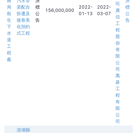
務
污水管
決
決
司
局
渠配合
標
2022-
2022-
標
156,000,000
廣
衛
拆遷及
公
01-13
03-07
公
信
生
後巷美
告
告
工
下
化預約
程
水
式工程
股
道
份
工
有
程
限
處
公
司
萬
碁
工
程
有
限
公
司
澎湖縣