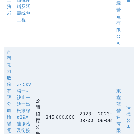
緯
務
繕及延
營
局
壽統包
造
工程
有
限
公
司
台
灣
電
力
股
份
345kV
有
核一~
東
限
汐止一
鑫
公
公
進一出
龍
開
決
司
松湖線
營
招
2023-
2023-
標
輸
#29A
345,600,000
造
標
03-30
09-06
公
變
連接站
有
公
告
電
及銜接
限
告