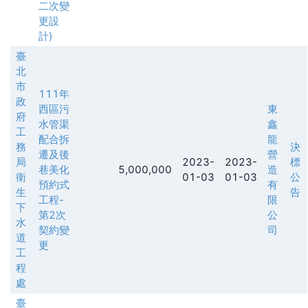
二次變
更設
計)
臺
北
市
111年
政
西區污
東
府
水管渠
鑫
工
配合拆
龍
務
決
遷及後
營
局
2023-
2023-
標
巷美化
5,000,000
造
衛
01-03
01-03
公
預約式
有
生
告
工程-
限
下
第2次
公
水
契約變
司
道
更
工
程
處
臺