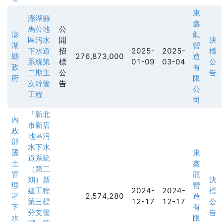
東
澎湖縣
鑫
馬公地
公
澎
龍
區污水
開
決
湖
營
下水道
招
2025-
2025-
標
縣
276,873,000
造
系統第
標
01-09
03-04
公
政
有
二期主
公
告
府
限
次幹管
告
公
工程
司
「新北
內
市新店
政
地區污
部
水下水
國
東
道系統
土
鑫
（第二
管
龍
期）新
決
理
營
建工程
2024-
2024-
標
署
2,574,280
造
第三標
12-17
12-17
公
下
有
分支管
告
水
限