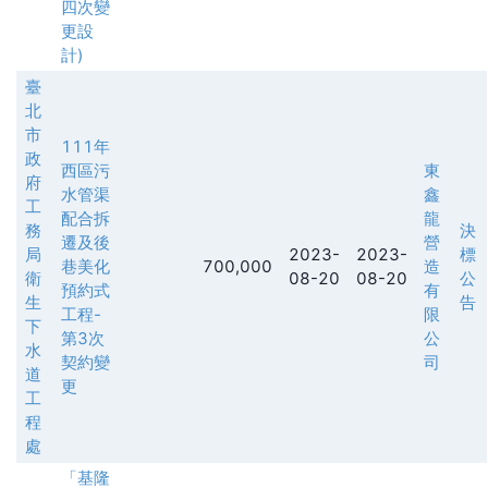
四次變
更設
計)
臺
北
市
111年
政
西區污
東
府
水管渠
鑫
工
配合拆
龍
務
決
遷及後
營
局
2023-
2023-
標
巷美化
700,000
造
衛
08-20
08-20
公
預約式
有
生
告
工程-
限
下
第3次
公
水
契約變
司
道
更
工
程
處
「基隆