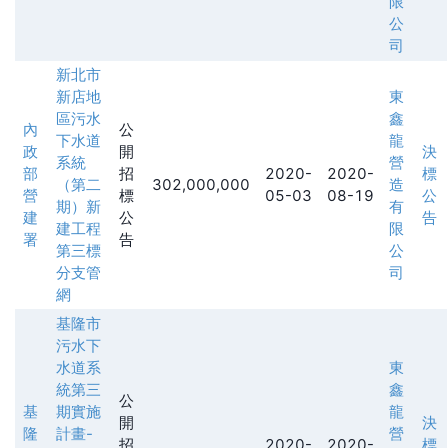
限
公
司
新北市
新店地
東
區污水
鑫
內
公
下水道
龍
政
開
決
系統
營
部
招
2020-
2020-
標
（第二
302,000,000
造
營
標
05-03
08-19
公
期）新
有
建
公
告
建工程
限
署
告
第三標
公
分支管
司
網
基隆市
污水下
水道系
東
統第三
鑫
公
基
期實施
龍
開
決
隆
計畫-
營
招
2020-
2020-
標