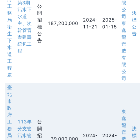
第3期
限
工
公
污水下
公
務
開
決
水道
司
局
招
2024-
2025-
標
主、次
187,200,000
東
衛
標
11-21
01-15
公
幹管管
鑫
生
公
告
渠延壽
龍
下
告
統包工
營
水
程
造
道
有
工
限
程
公
處
司
臺
北
市
政
東
府
鑫
工
113年
公
龍
務
分支管
開
決
營
局
污水管
招
2024-
2024-
標
39,000,000
造