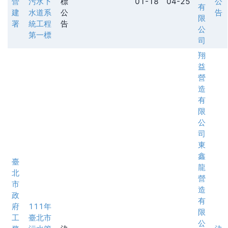
營
污水下
標
01-18
04-25
公
有
建
水道系
公
告
限
署
統工程
告
公
第一標
司
翔
益
營
造
有
限
公
司
東
鑫
臺
龍
北
營
市
造
政
有
府
111年
限
工
臺北市
公