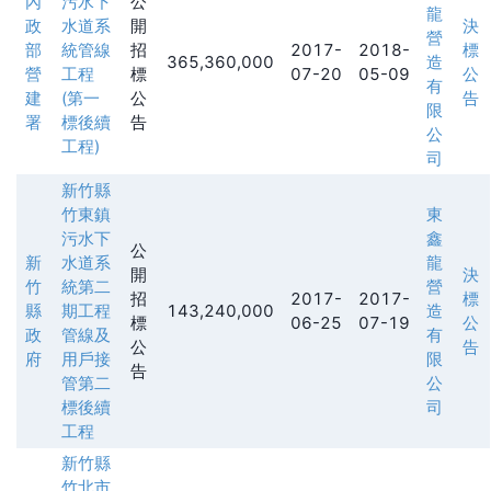
內
污水下
公
龍
政
水道系
開
決
營
部
統管線
招
2017-
2018-
標
365,360,000
造
營
工程
標
07-20
05-09
公
有
建
(第一
公
告
限
署
標後續
告
公
工程)
司
新竹縣
竹東鎮
東
污水下
鑫
公
新
水道系
龍
開
決
竹
統第二
營
招
2017-
2017-
標
縣
期工程
143,240,000
造
標
06-25
07-19
公
政
管線及
有
公
告
府
用戶接
限
告
管第二
公
標後續
司
工程
新竹縣
竹北市