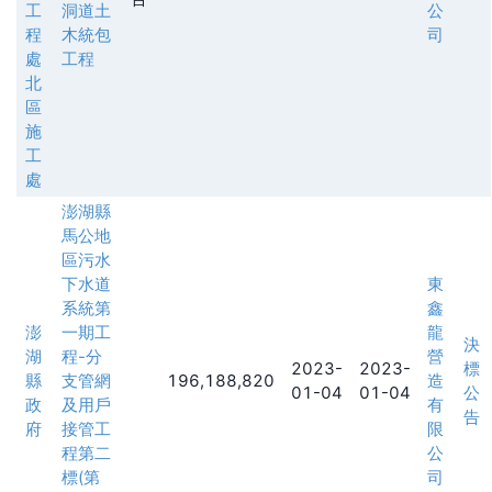
工
洞道土
公
程
木統包
司
處
工程
北
區
施
工
處
澎湖縣
馬公地
區污水
下水道
東
系統第
鑫
澎
一期工
龍
決
湖
程-分
營
2023-
2023-
標
縣
支管網
196,188,820
造
01-04
01-04
公
政
及用戶
有
告
府
接管工
限
程第二
公
標(第
司