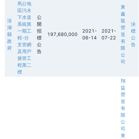
馬公地
東
區污水
鑫
下水道
公
澎
龍
系統第
開
決
湖
營
一期工
招
2021-
2021-
標
縣
197,680,000
造
程-分
標
06-14
07-22
公
政
有
支管網
公
告
府
限
及用戶
告
公
接管工
司
程第二
標
翔
益
營
造
有
限
公
司
東