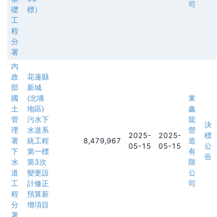
司
礎
標）
工
程
分
署
內
政
花蓮縣
部
新城
國
(北埔
東
土
地區)
鑫
管
污水下
龍
決
理
水道系
營
2025-
2025-
標
署
統工程
8,479,967
造
05-15
05-15
公
下
第一標
有
告
水
第3次
限
道
變更設
公
工
計修正
司
程
預算新
分
增項目
署