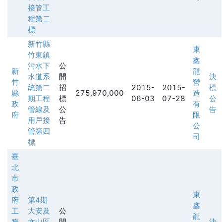
接管工
程第二
標
新竹縣
東
竹東鎮
鑫
污水下
公
新
龍
水道系
開
決
竹
營
統第二
招
2015-
2015-
標
縣
275,970,000
造
期工程
標
06-03
07-28
公
政
有
管線及
公
告
府
限
用戶接
告
公
管第四
司
標
臺
北
市
政
東
府
第4期
鑫
工
大安及
公
龍
務
文山區
開
決