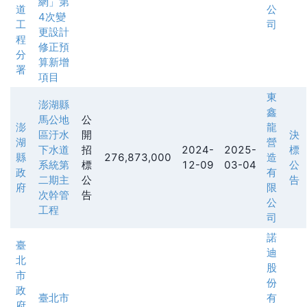
網」第
道
公
4次變
工
司
更設計
程
修正預
分
算新增
署
項目
東
澎湖縣
鑫
馬公地
公
澎
龍
區汙水
開
決
湖
營
下水道
招
2024-
2025-
標
縣
276,873,000
造
系統第
標
12-09
03-04
公
政
有
二期主
公
告
府
限
次幹管
告
公
工程
司
諾
臺
迪
北
股
市
份
政
臺北市
有
府