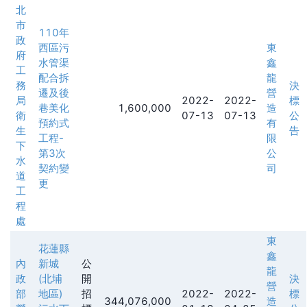
北
市
110年
政
西區污
東
府
水管渠
鑫
工
配合拆
龍
務
決
遷及後
營
局
2022-
2022-
標
巷美化
1,600,000
造
衛
07-13
07-13
公
預約式
有
生
告
工程-
限
下
第3次
公
水
契約變
司
道
更
工
程
處
東
花蓮縣
鑫
內
新城
公
龍
政
(北埔
開
決
營
部
地區)
招
2022-
2022-
標
344,076,000
造