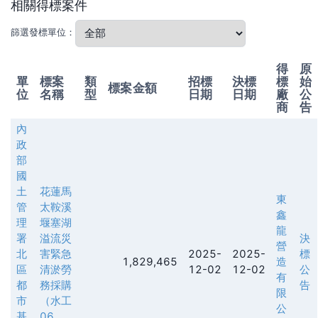
相關得標案件
篩選發標單位：
得
原
單
標案
類
招標
決標
標
始
標案金額
位
名稱
型
日期
日期
廠
公
商
告
內
政
部
國
土
花蓮馬
東
管
太鞍溪
鑫
理
堰塞湖
龍
署
溢流災
決
營
北
害緊急
2025-
2025-
標
1,829,465
造
區
清淤勞
12-02
12-02
公
有
都
務採購
告
限
市
（水工
公
基
06