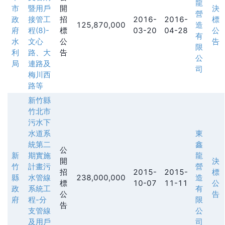
龍
市
暨用戶
開
決
營
政
接管工
招
2016-
2016-
標
125,870,000
造
府
程(8)-
標
03-20
04-28
公
有
水
文心
公
告
限
利
路、大
告
公
局
連路及
司
梅川西
路等
新竹縣
竹北市
污水下
水道系
東
統第二
鑫
公
新
期實施
龍
開
決
竹
計畫污
營
招
2015-
2015-
標
縣
水管線
238,000,000
造
標
10-07
11-11
公
政
系統工
有
公
告
府
程-分
限
告
支管線
公
及用戶
司