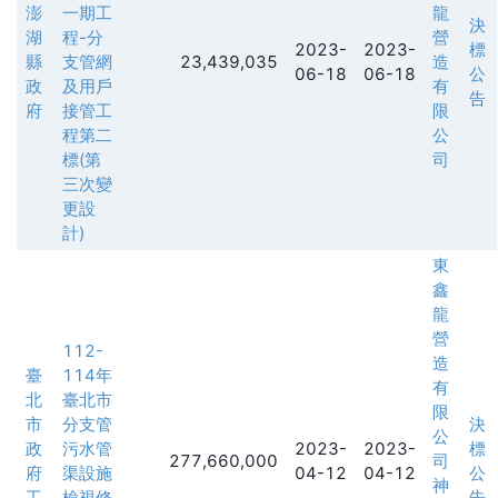
澎
一期工
龍
決
湖
程-分
營
2023-
2023-
標
縣
支管網
23,439,035
造
06-18
06-18
公
政
及用戶
有
告
府
接管工
限
程第二
公
標(第
司
三次變
更設
計)
東
鑫
龍
營
112-
造
臺
114年
有
北
臺北市
限
市
分支管
決
公
政
污水管
2023-
2023-
標
277,660,000
司
府
渠設施
04-12
04-12
公
神
工
檢視修
告