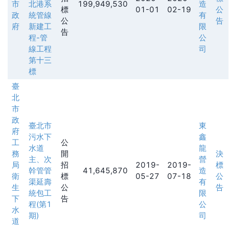
市
北港系
199,949,530
造
標
01-01
02-19
公
政
統管線
有
公
告
府
新建工
限
告
程-管
公
線工程
司
第十三
標
臺
北
市
政
臺北市
東
府
污水下
鑫
工
公
水道
龍
務
開
決
主、次
營
局
招
2019-
2019-
標
幹管管
41,645,870
造
衛
標
05-27
07-18
公
渠延壽
有
生
公
告
統包工
限
下
告
程(第1
公
水
期)
司
道