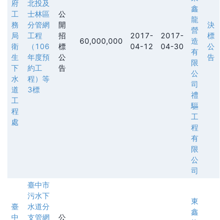
府
北投及
鑫
工
士林區
公
龍
務
分管網
開
決
營
局
工程
招
2017-
2017-
標
60,000,000
造
衛
（106
標
04-12
04-30
公
有
生
年度預
公
告
限
下
約工
告
公
水
程）等
司
道
3標
禮
工
驅
程
工
處
程
有
限
公
司
臺中市
污水下
東
臺
水道分
鑫
中
支管網
公