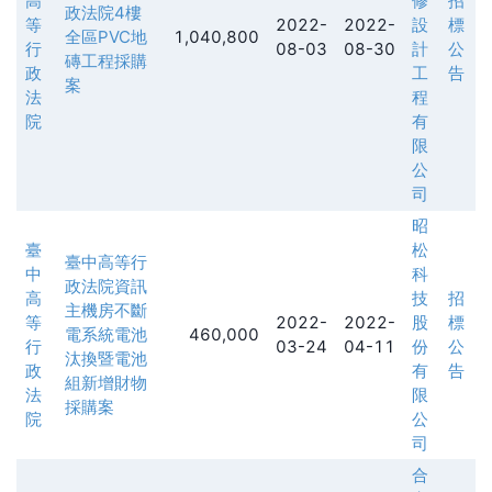
高
修
招
政法院4樓
等
2022-
2022-
設
標
全區PVC地
1,040,800
行
08-03
08-30
計
公
磚工程採購
政
工
告
案
法
程
院
有
限
公
司
昭
臺
松
臺中高等行
中
科
政法院資訊
高
技
招
主機房不斷
等
2022-
2022-
股
標
電系統電池
460,000
行
03-24
04-11
份
公
汰換暨電池
政
有
告
組新增財物
法
限
採購案
院
公
司
合