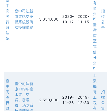
臺
有
中
限
高
臺中司法新
招
公
等
廈電話交換
2020-
2020-
標
3,654,000
司
行
機系統設備
10-12
11-15
公
臺
政
汰換採購案
告
灣
法
南
院
區
電
信
分
公
司
上
臺
乘
臺中司法新
中
機
廈109年度
高
電
招
水電、空
等
2019-
2019-
工
標
調、發電
2,550,000
行
11-26
12-30
程
公
機、消防系
政
有
告
統管理維護