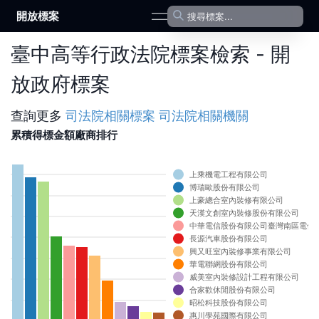
開放標案
open navigation menu
臺中高等行政法院標案檢索 - 開
放政府標案
查詢更多
司法院
相關標案
司法院
相關機關
累積得標金額廠商排行
0
上乘機電工程有限公司
博瑞歐股份有限公司
0
上豪總合室內裝修有限公司
天漢文創室內裝修股份有限公司
0
中華電信股份有限公司臺灣南區電信
0
長源汽車股份有限公司
興又旺室內裝修事業有限公司
0
華電聯網股份有限公司
威美室內裝修設計工程有限公司
0
合家歡休閒股份有限公司
0
昭松科技股份有限公司
惠川學苑國際有限公司