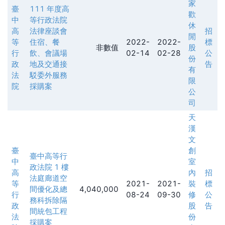
家
臺
111 年度高
歡
中
等行政法院
休
高
法律座談會
招
閒
等
住宿、餐
2022-
2022-
標
非數值
股
行
飲、會議場
02-14
02-28
公
份
政
地及交通接
告
有
法
駁委外服務
限
院
採購案
公
司
天
漢
文
臺
創
臺中高等行
中
室
政法院 1 樓
高
內
招
法庭廊道空
等
2021-
2021-
裝
標
間優化及總
4,040,000
行
08-24
09-30
修
公
務科拆除隔
政
股
告
間統包工程
法
份
採購案