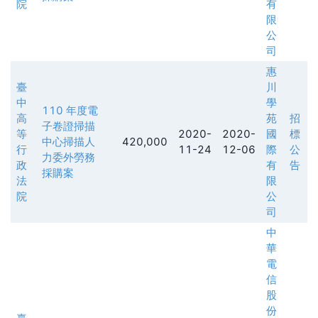
院
有
限
公
司
惠
臺
川
中
學
110 年度電
高
苑
招
子卷證掃描
等
2020-
2020-
國
標
中心掃描人
420,000
行
11-24
12-06
際
公
力委外勞務
政
有
告
採購案
法
限
院
公
司
中
華
電
信
股
份