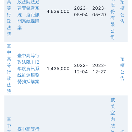
高
政法院法庭
招
股
等
建置錄音系
2023-
2023-
標
4,639,000
份
行
統、遠距訊
05-04
05-29
公
有
政
問系統採購
告
限
法
案
公
院
司
臺
中
臺中高等行
高
招
政法院112
等
2022-
2022-
標
年度資訊系
1,435,000
行
12-04
12-27
公
統維運服務
政
告
勞務採購案
法
院
威
美
室
臺
內
中
裝
臺中高等行