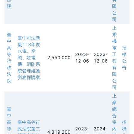
院
限
公
司
上
臺
乘
臺中司法新
中
機
廈113年度
高
電
招
水電、空
等
2023-
2023-
工
標
調、發電
2,550,000
行
12-06
12-06
程
公
機、消防系
政
有
告
統管理維護
法
限
勞務採購案
院
公
司
上
豪
臺
總
中
合
高
臺中高等行
室
招
等
政法院第二
2023-
2024-
內
標
4,819,200