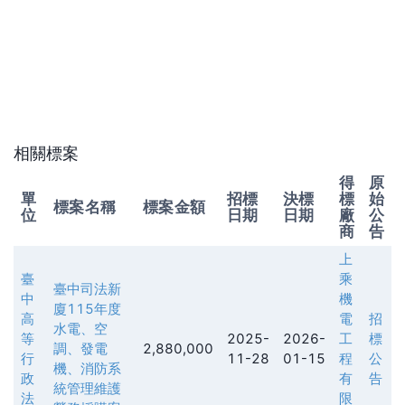
相關標案
得
原
單
招標
決標
標
始
標案名稱
標案金額
位
日期
日期
廠
公
商
告
上
臺
乘
臺中司法新
中
機
廈115年度
高
電
招
水電、空
等
2025-
2026-
工
標
調、發電
2,880,000
行
11-28
01-15
程
公
機、消防系
政
有
告
統管理維護
法
限