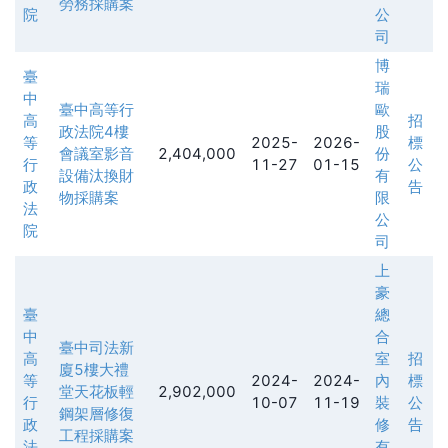
勞務採購案
院
公
司
博
臺
瑞
中
臺中高等行
歐
高
招
政法院4樓
股
等
2025-
2026-
標
會議室影音
2,404,000
份
行
11-27
01-15
公
設備汰換財
有
政
告
物採購案
限
法
公
院
司
上
豪
臺
總
中
合
臺中司法新
高
室
招
廈5樓大禮
等
2024-
2024-
內
標
堂天花板輕
2,902,000
行
10-07
11-19
裝
公
鋼架層修復
政
修
告
工程採購案
法
有