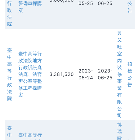
行
警備車採購
05-25
06-25
公
政
案
告
法
院
興
又
旺
臺
臺中高等行
室
中
政法院地方
內
高
招
行政訴訟庭
裝
等
2023-
2023-
標
法庭、法官
3,381,520
修
行
05-24
06-25
公
辦公室等整
事
政
告
修工程採購
業
法
案
有
院
限
公
司
博
臺
瑞
中
臺中高等行
歐