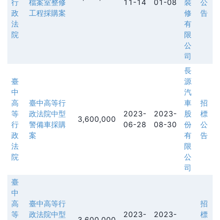
行
檔案室整修
11-14
01-08
裝
公
政
工程採購案
修
告
法
有
院
限
公
司
長
臺
源
中
汽
高
臺中高等行
車
招
等
政法院中型
2023-
2023-
股
標
3,600,000
行
警備車採購
06-28
08-30
份
公
政
案
有
告
法
限
院
公
司
臺
中
高
臺中高等行
招
等
政法院中型
2023-
2023-
標
3,600,000