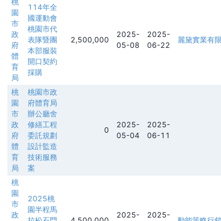
桃
114年全
園
國運動會
市
桃園市代
政
2025-
2025-
表隊暨團
2,500,000
麗黛實業有
府
05-08
06-22
本部服裝
體
開口契約
育
採購
局
桃
桃園市政
園
府體育局
市
辦公廳舍
政
修繕工程
2025-
2025-
0
府
委託規劃
05-04
06-11
體
設計監造
育
技術服務
局
案
桃
園
2025桃
市
園半程馬
政
2025-
2025-
拉松石門
4,500,000
動能策略行