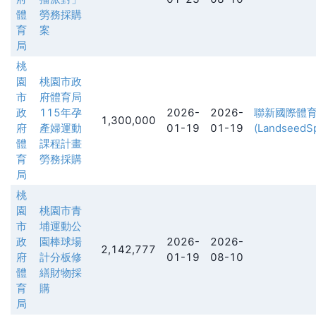
體
勞務採購
育
案
局
桃
園
桃園市政
市
府體育局
政
115年孕
2026-
2026-
聯新國際體
1,300,000
府
產婦運動
01-19
01-19
(LandseedSp
體
課程計畫
育
勞務採購
局
桃
園
桃園市青
市
埔運動公
政
園棒球場
2026-
2026-
2,142,777
府
計分板修
01-19
08-10
體
繕財物採
育
購
局