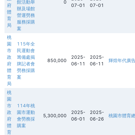
館活動舉
0
府
07-01
07-01
辦及場館
體
營運勞務
育
服務採購
局
案
桃
園
115年全
市
民運動會
政
籌備處揭
2025-
2025-
850,000
輝煌年代廣
府
牌記者會
06-11
06-11
體
勞務採購
育
案
局
桃
園
市
114年桃
政
園市運動
2025-
2025-
5,300,000
桃園市體育
府
會勞務採
06-01
06-26
體
購案
育