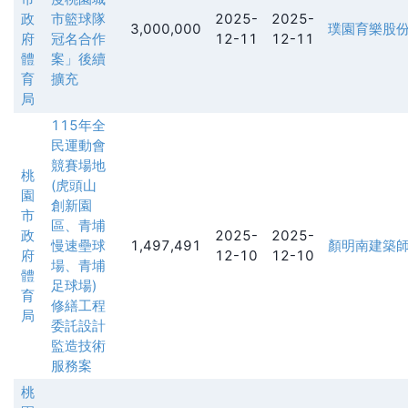
政
市籃球隊
2025-
2025-
3,000,000
璞園育樂股
府
冠名合作
12-11
12-11
體
案」後續
育
擴充
局
115年全
民運動會
競賽場地
桃
(虎頭山
園
創新園
市
區、青埔
政
2025-
2025-
慢速壘球
1,497,491
顏明南建築
府
12-10
12-10
場、青埔
體
足球場)
育
修繕工程
局
委託設計
監造技術
服務案
桃