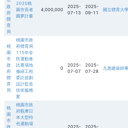
市
2025桃
政
2025-
2025-
園市長者
4,000,000
國立體育大
府
07-13
09-11
圓夢計畫
體
育
局
桃園市政
桃
府體育局
園
115年全
市
民運動會
政
比賽場地
2025-
2025-
0
九惠建築師
府
修繕工程
07-07
07-28
體
委託規劃
育
設計監造
局
技術服務
案
桃園市政
桃
府觀摩日
園
本大型特
市
色運動場
政
2025-
2025-