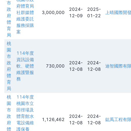
市
府體育局
政
2024-
2025-
社群媒體
3,000,000
上晴國際開
府
12-09
01-22
維護委託
體
服務採購
育
案
局
桃
園
114年度
市
資訊設備
政
2024-
2024-
軟、硬體
730,000
迪智國際有
府
12-08
12-08
維護暨服
體
務
育
局
桃
114年度
園
桃園市立
市
田徑場及
政
體育館水
2024-
2024-
1,126,462
鈜禹工程有
府
電設備維
12-08
12-08
體
護保養