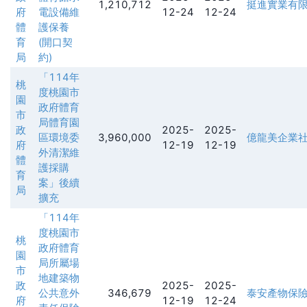
1,210,712
挺進實業有
府
電設備維
12-24
12-24
體
護保養
育
(開口契
局
約)
「114年
桃
度桃園市
園
政府體育
市
局體育園
政
2025-
2025-
區環境委
3,960,000
億龍美企業
府
12-19
12-19
外清潔維
體
護採購
育
案」後續
局
擴充
「114年
度桃園市
桃
政府體育
園
局所屬場
市
地建築物
政
2025-
2025-
公共意外
346,679
泰安產物保
府
12-19
12-24