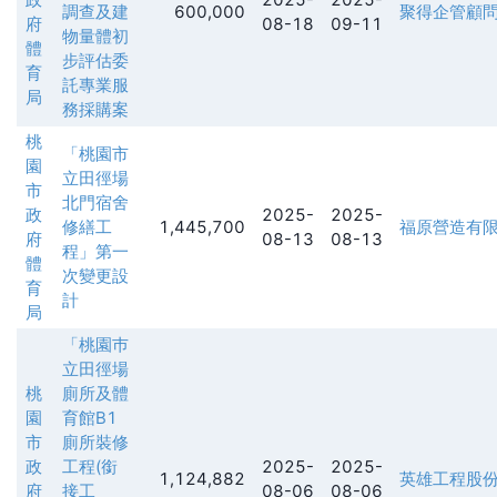
調查及建
600,000
聚得企管顧
府
08-18
09-11
物量體初
體
步評估委
育
託專業服
局
務採購案
桃
「桃園市
園
立田徑場
市
北門宿舍
政
2025-
2025-
修繕工
1,445,700
福原營造有
府
08-13
08-13
程」第一
體
次變更設
育
計
局
「桃園巿
立田徑場
桃
廁所及體
園
育館B1
市
廁所裝修
政
工程(銜
2025-
2025-
1,124,882
英雄工程股
府
接工
08-06
08-06