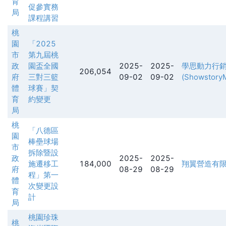
育
促參實務
局
課程講習
桃
園
「2025
市
第九屆桃
政
園盃全國
2025-
2025-
學思動力行
206,054
府
三對三籃
09-02
09-02
(ShowstoryM
體
球賽」契
育
約變更
局
桃
「八德區
園
棒壘球場
市
拆除暨設
政
2025-
2025-
施遷移工
184,000
翔翼營造有
府
08-29
08-29
程」第一
體
次變更設
育
計
局
桃園珍珠
桃