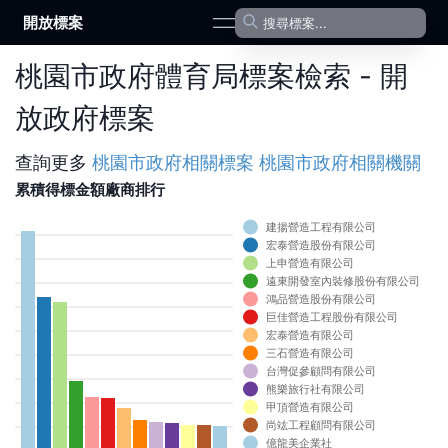
開放標案
open navigation menu
桃園市政府體育局標案檢索 - 開
放政府標案
查詢更多
桃園市政府
相關標案
桃園市政府
相關機關
累積得標金額廠商排行
建揚營造工程有限公司
0
宏泰營造股份有限公司
0
上申營造有限公司
遠東開發室內裝修股份有限公司
0
鴻品營造股份有限公司
0
巨佳營造工程股份有限公司
0
宏泰營造有限公司
三石營造有限公司
0
台灣促參顧問有限公司
0
熊樂旅行社有限公司
0
甲頂營造有限公司
尚竑工程顧問有限公司
0
億龍美企業社