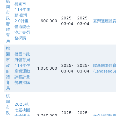
桃
桃園市
園
114年運
市
動i臺灣
政
2025-
2025-
2.0計畫-
600,000
臺灣適應體
府
03-04
03-04
體適能檢
體
測計畫勞
育
務採購
局
桃
園
桃園市政
市
府體育局
政
114年孕
2025-
2025-
聯新國際體
1,050,000
府
產婦運動
03-04
03-04
(LandseedSp
體
課程計畫
育
勞務採購
局
桃
園
2025第
市
七屆桃園
政
2025-
2025-
盃全國社
3,750,000
禾久行銷股