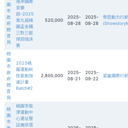
海岸國際
園
音樂
市
節-2025
政
2025-
2025-
學思動力行
第九屆桃
520,000
府
08-28
08-28
(ShowstoryM
園盃全國
體
三對三籃
育
球四強決
局
賽
桃
園
2025桃
市
園運動科
政
2025-
2025-
技新創加
2,800,000
梁鑫國際行
府
08-21
09-22
速計畫
體
Batch#2
育
局
桃園市龍
桃
潭運動中
園
心選址暨
市
設施供需
政
2025-
2025-