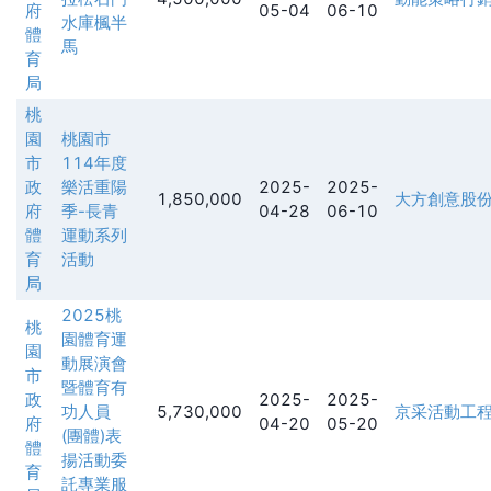
府
05-04
06-10
水庫楓半
體
馬
育
局
桃
園
桃園市
市
114年度
政
樂活重陽
2025-
2025-
1,850,000
大方創意股
府
季-長青
04-28
06-10
體
運動系列
育
活動
局
2025桃
桃
園體育運
園
動展演會
市
暨體育有
政
2025-
2025-
功人員
5,730,000
京采活動工
府
04-20
05-20
(團體)表
體
揚活動委
育
託專業服