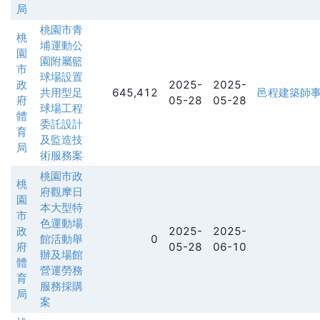
局
桃園市青
桃
埔運動公
園
園附屬籃
市
球場設置
政
2025-
2025-
共用型足
645,412
邑程建築師
府
05-28
05-28
球場工程
體
委託設計
育
及監造技
局
術服務案
桃園市政
桃
府觀摩日
園
本大型特
市
色運動場
政
2025-
2025-
館活動舉
0
府
05-28
06-10
辦及場館
體
營運勞務
育
服務採購
局
案