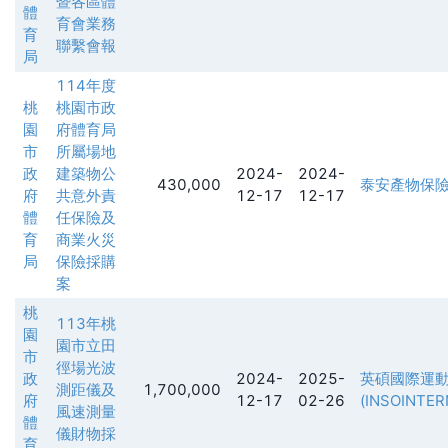
暨各區體
體
育會業務
育
聯繫會報
局
114年度
桃
桃園市政
園
府體育局
市
所屬場地
政
建築物公
2024-
2024-
430,000
泰安產物保
府
共意外責
12-17
12-17
體
任保險及
育
商業火災
局
保險採購
案
桃
113年桃
園
園市立田
市
徑場光波
政
2024-
2025-
英碩國際運
測距儀及
1,700,000
府
12-17
02-26
(INSOINTE
風速測量
體
儀財物採
育