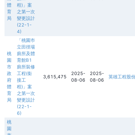
體
程)」案
育
之第一次
局
變更設計
(22-1-
4)
「桃園巿
立田徑場
桃
廁所及體
園
育館B1
市
廁所裝修
政
工程(銜
2025-
2025-
3,615,475
英雄工程股
府
接工
08-06
08-06
體
程)」案
育
之第一次
局
變更設計
(22-1-
6)
桃
園