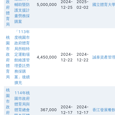
政
2024-
2025-
輔助暨防
5,000,000
國立體育大
府
12-25
02-02
護支援計
體
畫勞務採
育
購案
局
「113年
桃
度桃園市
園
政府體育
市
局所轄特
政
定運動場
2024-
2024-
4,450,000
誠泰資產管
府
館維護管
12-22
12-22
體
理委託勞
育
務採購
局
案」後續
擴充
桃
114年桃
園
園市政府
市
體育局與
政
2024-
2024-
體育總會
367,000
香江發展餐
府
12-17
12-17