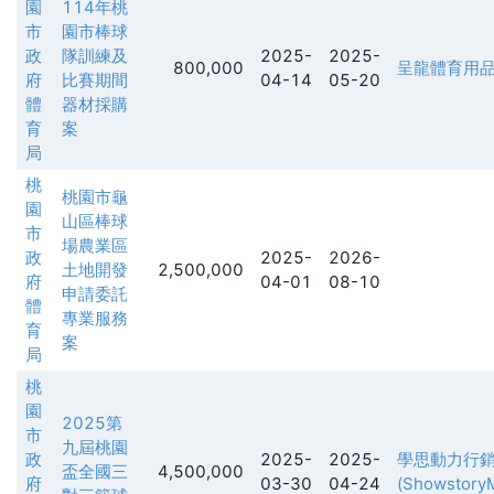
園
114年桃
市
園市棒球
政
隊訓練及
2025-
2025-
800,000
呈龍體育用
府
比賽期間
04-14
05-20
體
器材採購
育
案
局
桃
桃園市龜
園
山區棒球
市
場農業區
政
2025-
2026-
土地開發
2,500,000
府
04-01
08-10
申請委託
體
專業服務
育
案
局
桃
園
2025第
市
九屆桃園
政
2025-
2025-
學思動力行
盃全國三
4,500,000
府
03-30
04-24
(ShowstoryM