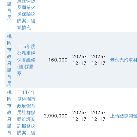
責任保險
體
及商業火
育
災保險採
局
購案」後
續擴充
桃
園
115年度
市
公務車輛
政
2025-
2025-
保養維修
160,000
老永光汽車
府
12-17
12-17
(護)採購
體
案
育
局
桃
「114年
園
度桃園市
市
政府體育
政
局社群媒
2025-
2025-
2,990,000
上晴國際開
府
體維護委
12-17
12-17
體
託服務採
育
購案」後