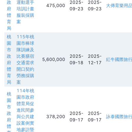
政
運動選手
2025-
2025-
475,000
大傳育樂用
府
培訓計畫
09-23
09-23
體
服裝採購
育
案
局
桃
115年桃
園
園市棒球
市
隊訓練及
政
比賽膳宿
2025-
2025-
5,600,000
紅牛國際旅
府
交通需求
09-18
12-17
體
開口契約
育
勞務採購
局
案
114年桃
桃
園市政府
園
體育局促
市
進民間參
政
2025-
2025-
與公共建
378,200
詠泰國際旅
府
09-17
09-17
設案例實
體
地參訪暨