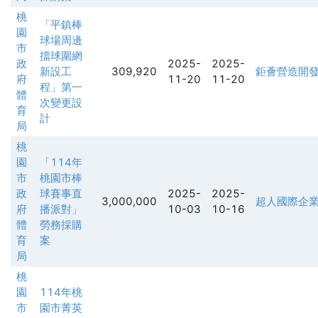
桃
「平鎮棒
園
球場周邊
市
擋球圍網
政
2025-
2025-
新設工
309,920
鉅薈營造開
府
11-20
11-20
程」第一
體
次變更設
育
計
局
桃
園
「114年
市
桃園市棒
政
球賽事直
2025-
2025-
3,000,000
超人國際企
府
播派對」
10-03
10-16
體
勞務採購
育
案
局
桃
園
114年桃
市
園市菁英