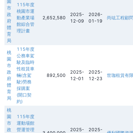
園
115年度
市
桃園市運
政
2025-
2026-
動產業場
2,652,580
尚竑工程顧
府
12-09
01-19
館綜合管
體
理計畫
育
局
115年度
桃
公務車駕
園
駛及臨時
市
性租賃車
政
2025-
2025-
輛(含駕
892,500
世珈租賃有
府
12-01
12-23
駛)勞務
體
採購案
育
(開口契
局
約)
桃
園
115年度
市
運動場館
政
營運管理
2025-
2025-
3,400,000
優利國際資