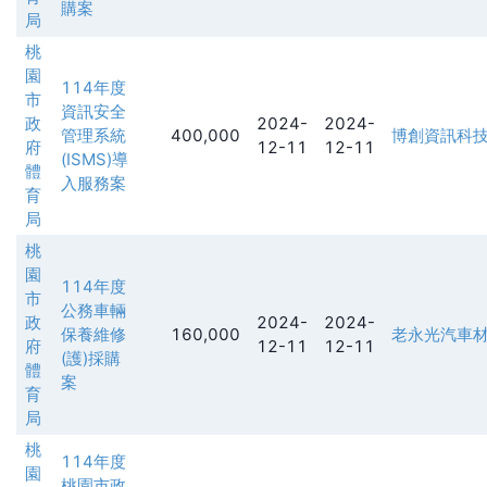
購案
局
桃
園
114年度
市
資訊安全
政
2024-
2024-
管理系統
400,000
博創資訊科
府
12-11
12-11
(ISMS)導
體
入服務案
育
局
桃
園
114年度
市
公務車輛
政
2024-
2024-
保養維修
160,000
老永光汽車
府
12-11
12-11
(護)採購
體
案
育
局
桃
114年度
園
桃園市政