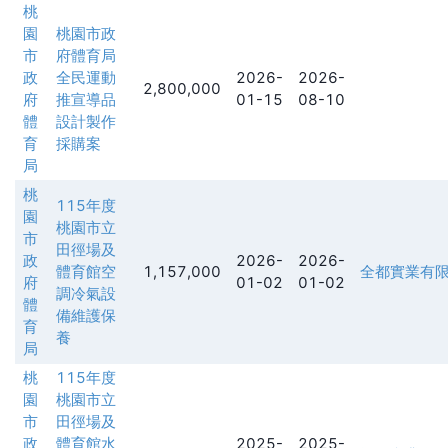
桃
園
桃園市政
市
府體育局
政
全民運動
2026-
2026-
2,800,000
府
推宣導品
01-15
08-10
體
設計製作
育
採購案
局
桃
115年度
園
桃園市立
市
田徑場及
政
2026-
2026-
體育館空
1,157,000
全都實業有
府
01-02
01-02
調冷氣設
體
備維護保
育
養
局
桃
115年度
園
桃園市立
市
田徑場及
政
體育館水
2025-
2025-