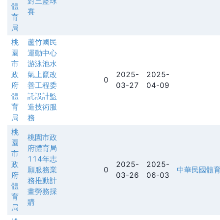
對三籃球
體
賽
育
局
桃
蘆竹國民
園
運動中心
市
游泳池水
政
氣上竄改
2025-
2025-
0
府
善工程委
03-27
04-09
體
託設計監
育
造技術服
局
務
桃
桃園市政
園
府體育局
市
114年志
政
2025-
2025-
願服務業
0
中華民國體
府
03-26
06-03
務推動計
體
畫勞務採
育
購
局