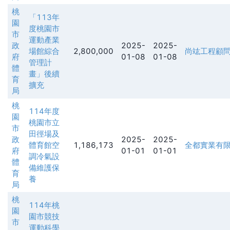
桃
「113年
園
度桃園市
市
運動產業
政
2025-
2025-
場館綜合
2,800,000
尚竑工程顧
府
01-08
01-08
管理計
體
畫」後續
育
擴充
局
桃
114年度
園
桃園市立
市
田徑場及
政
2025-
2025-
體育館空
1,186,173
全都實業有
府
01-01
01-01
調冷氣設
體
備維護保
育
養
局
桃
114年桃
園
園市競技
市
運動科學