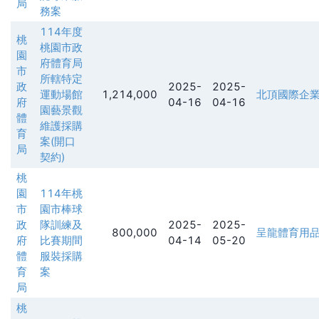
局
務案
114年度
桃
桃園市政
園
府體育局
市
所轄特定
政
2025-
2025-
運動場館
1,214,000
北頂國際企業管理
府
04-16
04-16
園藝景觀
體
維護採購
育
案(開口
局
契約)
桃
園
114年桃
市
園市棒球
政
隊訓練及
2025-
2025-
800,000
呈龍體育用
府
比賽期間
04-14
05-20
體
服裝採購
育
案
局
桃