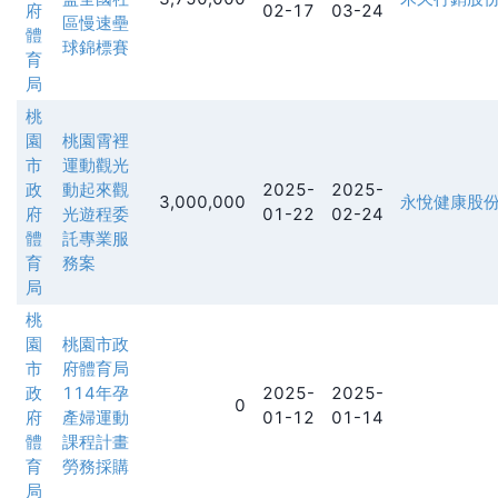
府
02-17
03-24
區慢速壘
體
球錦標賽
育
局
桃
園
桃園霄裡
市
運動觀光
政
動起來觀
2025-
2025-
3,000,000
永悅健康股份有限
府
光遊程委
01-22
02-24
體
託專業服
育
務案
局
桃
園
桃園市政
市
府體育局
政
114年孕
2025-
2025-
0
府
產婦運動
01-12
01-14
體
課程計畫
育
勞務採購
局