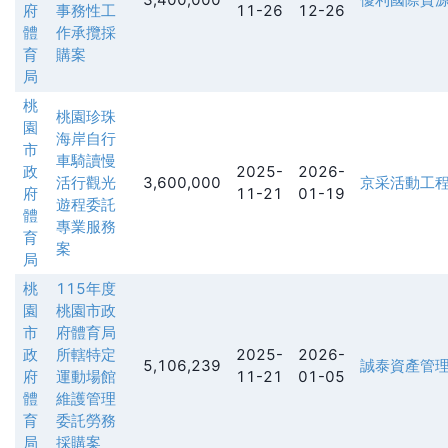
府
事務性工
11-26
12-26
體
作承攬採
育
購案
局
桃
桃園珍珠
園
海岸自行
市
車騎讀慢
政
2025-
2026-
活行觀光
3,600,000
京采活動工
府
11-21
01-19
遊程委託
體
專業服務
育
案
局
桃
115年度
園
桃園市政
市
府體育局
政
所轄特定
2025-
2026-
5,106,239
誠泰資產管
府
運動場館
11-21
01-05
體
維護管理
育
委託勞務
局
採購案