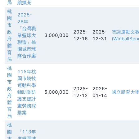
局
續擴充
桃
2025-
園
26年
市
「台灣職
政
2025-
2025-
雲諾運動文
業籃球大
3,000,000
府
12-16
12-31
(WinballSpo
聯盟」桃
體
園城市球
育
隊合作案
局
桃
115年桃
園
園市競技
市
運動科學
政
2025-
2026-
輔助暨防
5,000,000
國立體育大
府
12-12
01-14
護支援計
體
畫勞務採
育
購案
局
桃
園
「113年
市
度桃園城