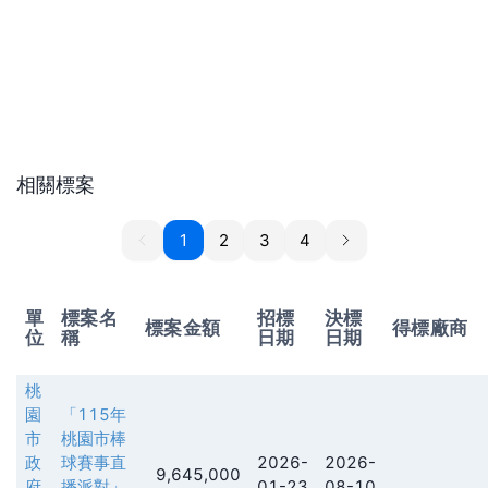
相關標案
1
1
2
3
4
單
標案名
招標
決標
標案金額
得標廠商
位
稱
日期
日期
桃
園
「115年
市
桃園市棒
政
球賽事直
2026-
2026-
9,645,000
府
播派對」
01-23
08-10