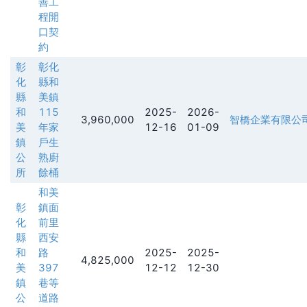
善工
程開
口契
約
彰
彰化
化
縣和
縣
美鎮
和
115
2025-
2026-
3,960,000
智橋企業有限公
美
年家
12-16
01-09
鎮
戶生
公
熟廚
所
餘桶
和美
彰
鎮面
化
前里
縣
西安
和
路
2025-
2025-
4,825,000
美
397
12-12
12-30
鎮
巷等
公
道路