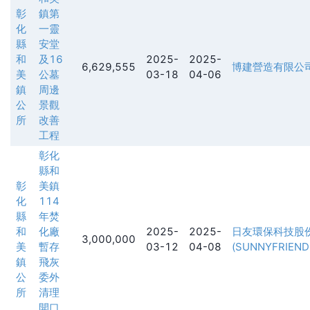
彰
鎮第
化
一靈
縣
安堂
和
及16
2025-
2025-
6,629,555
博建營造有限公
美
公墓
03-18
04-06
鎮
周邊
公
景觀
所
改善
工程
彰化
縣和
彰
美鎮
化
114
縣
年焚
和
化廠
2025-
2025-
日友環保科技股
3,000,000
美
暫存
03-12
04-08
(SUNNYFRIEND
鎮
飛灰
公
委外
所
清理
開口