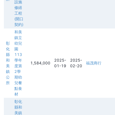
設施
修繕
工程
(開口
契約)
和美
鎮立
彰
幼兒
化
園
縣
113
和
學年
2025-
2025-
1,584,000
福茂商行
美
度第
01-19
02-20
鎮
2學
公
期幼
所
兒餐
點食
材
彰化
縣和
美鎮