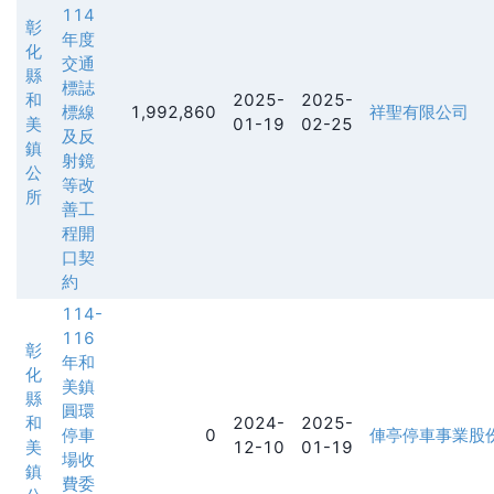
114
彰
年度
化
交通
縣
標誌
和
2025-
2025-
標線
1,992,860
祥聖有限公司
美
01-19
02-25
及反
鎮
射鏡
公
等改
所
善工
程開
口契
約
114-
116
彰
年和
化
美鎮
縣
圓環
和
2024-
2025-
停車
0
俥亭停車事業股
美
12-10
01-19
場收
鎮
費委