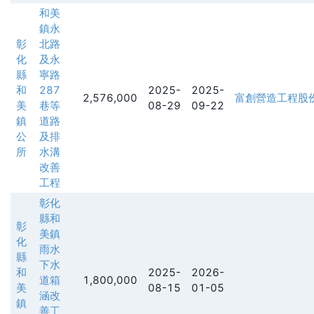
和美
鎮永
彰
北路
化
及永
縣
寧路
和
287
2025-
2025-
2,576,000
富創營造工程股
美
巷等
08-29
09-22
鎮
道路
公
及排
所
水溝
改善
工程
彰化
縣和
彰
美鎮
化
雨水
縣
下水
和
2025-
2026-
道箱
1,800,000
美
08-15
01-05
涵改
鎮
善工