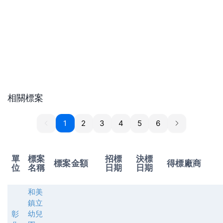
相關標案
1
1
2
3
4
5
6
單
標案
招標
決標
標案金額
得標廠商
位
名稱
日期
日期
和美
鎮立
彰
幼兒