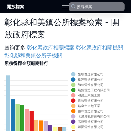
開放標案
open navigation menu
彰化縣和美鎮公所標案檢索 - 開
放政府標案
查詢更多
彰化縣政府
相關標案
彰化縣政府
相關機關
彰化縣和美鎮公所
子機關
累積得標金額廠商排行
昱睿營造有限公司
韋達營造有限公司
0
和臻營造有限公司
0
晨鉅營造工程有限公司
0
0
和昌土木包工業
0
陞晉營造有限公司
0
瑞皇土木包工業
0
鑫峰營造有限公司
0
名烽景觀營造有限公司
0
高睦營造有限公司
0
鉅園營造有限公司
0