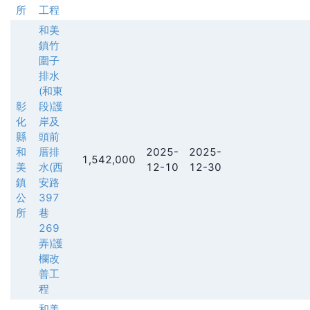
所
工程
和美
鎮竹
圍子
排水
(和東
彰
段)護
化
岸及
縣
頭前
和
厝排
2025-
2025-
1,542,000
美
水(西
12-10
12-30
鎮
安路
公
397
所
巷
269
弄)護
欄改
善工
程
和美