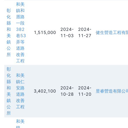
和美
彰
鎮和
化
厝路
縣
一段
和
382
2024-
2024-
1,515,000
健生營造工程有
美
巷53
11-03
11-27
鎮
弄等
公
道路
所
改善
工程
彰
化
和美
縣
鎮仁
和
安路
2024-
2024-
3,402,100
昱睿營造有限公
美
道路
10-28
11-20
鎮
改善
公
工程
所
和美
鎮