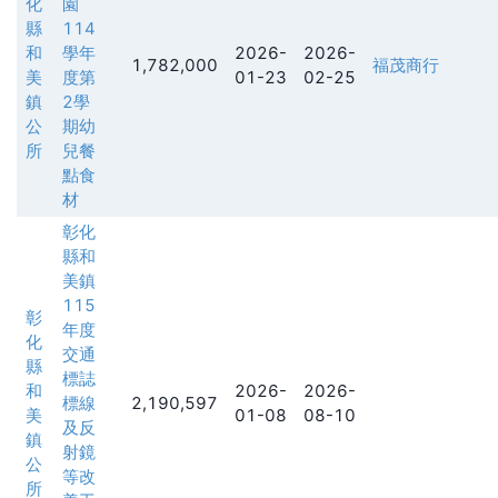
化
園
縣
114
和
學年
2026-
2026-
1,782,000
福茂商行
美
度第
01-23
02-25
鎮
2學
公
期幼
所
兒餐
點食
材
彰化
縣和
美鎮
115
彰
年度
化
交通
縣
標誌
和
2026-
2026-
標線
2,190,597
美
01-08
08-10
及反
鎮
射鏡
公
等改
所