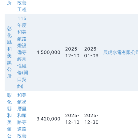
所
改善
工程
115
年度
彰
和美
化
鎮路
縣
燈設
和
2025-
2026-
備等
4,500,000
辰虎水電有限公
美
12-10
01-09
經常
鎮
性維
公
修(開
所
口契
約)
彰
和美
化
鎮塗
縣
厝里
和
和頭
2025-
2025-
3,420,000
美
路等
12-10
12-30
鎮
道路
公
改善