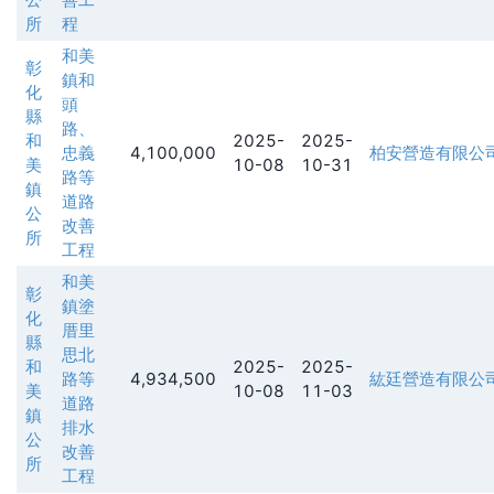
所
程
和美
彰
鎮和
化
頭
縣
路、
和
2025-
2025-
忠義
4,100,000
柏安營造有限公
美
10-08
10-31
路等
鎮
道路
公
改善
所
工程
和美
彰
鎮塗
化
厝里
縣
思北
和
2025-
2025-
路等
4,934,500
紘廷營造有限公
美
10-08
11-03
道路
鎮
排水
公
改善
所
工程