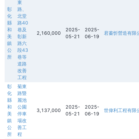
東
彰
路、
化
北堂
縣
路40
和
巷及
2025-
2025-
2,160,000
君蓁忻營造有限
美
彰新
05-21
06-19
鎮
路六
公
段43
所
巷等
道路
改善
工程
彰
菊東
化
路暨
縣
麗池
和
公園
2025-
2025-
3,137,000
世偉利工程有限
美
停車
05-21
06-19
鎮
場改
公
善工
所
程