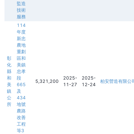
監造
技術
服務
114
年度
新忠
農地
重劃
彰
區和
化
美鎮
縣
忠孝
和
段
2025-
2025-
5,321,200
柏安營造有限公
美
665
11-27
12-24
鎮
及
公
434
所
地號
農路
改善
工程
等3