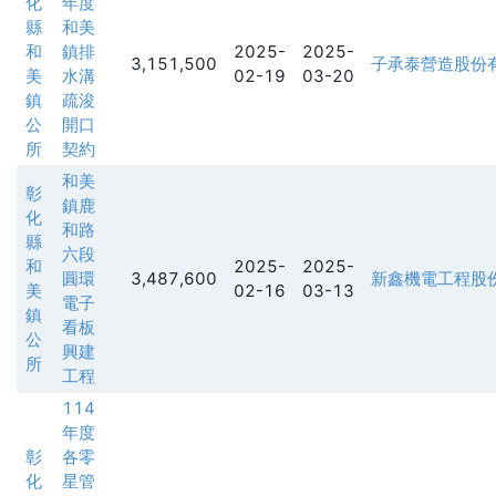
化
年度
縣
和美
和
鎮排
2025-
2025-
3,151,500
子承泰營造股份
美
水溝
02-19
03-20
鎮
疏浚
公
開口
所
契約
和美
彰
鎮鹿
化
和路
縣
六段
和
2025-
2025-
圓環
3,487,600
新鑫機電工程股
美
02-16
03-13
電子
鎮
看板
公
興建
所
工程
114
年度
彰
各零
化
星管