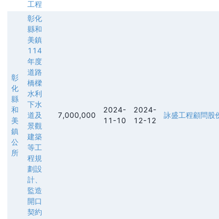
工程
彰化
縣和
美鎮
114
年度
道路
彰
橋樑
化
水利
縣
下水
和
2024-
2024-
道及
7,000,000
詠盛工程顧問股
美
11-10
12-12
景觀
鎮
建築
公
等工
所
程規
劃設
計、
監造
開口
契約