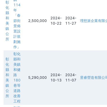
彰
114
化
年
縣
「春
和
2024-
2024-
節街
2,500,000
理想派企業有限
美
10-22
11-27
景佈
鎮
置設
公
計規
所
劃施
作」
彰化
彰
縣和
化
美鎮
縣
和健
和
路
2024-
2024-
5,290,000
昱睿營造有限公
美
180
10-13
11-07
鎮
巷等
公
道路
所
改善
工程