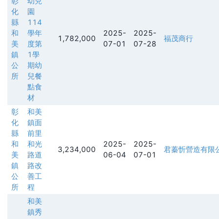
彰
幼兒
化
園
縣
114
和
學年
2025-
2025-
1,782,000
福茂商行
美
度第
07-01
07-28
鎮
1學
公
期幼
所
兒餐
點食
材
彰
和美
化
鎮面
縣
前里
和
和光
2025-
2025-
3,234,000
君蓁忻營造有限
美
路道
06-04
07-01
鎮
路改
公
善工
所
程
和美
鎮秀