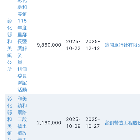
彰化
縣和
美鎮
彰
115
化
年度
縣
里鄰
和
長暨
2025-
2025-
9,860,000
這間旅行社有限公司(Th
美
調解
10-22
12-12
鎮
委
公
員、
所
租佃
委員
聯誼
活動
彰
和美
化
鎮和
縣
厝路
和
二段
2025-
2025-
2,160,000
富創營造工程股
美
擋土
10-09
10-27
鎮
牆改
公
善工