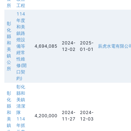
所
工程
114
年度
彰
和美
化
鎮路
縣
燈設
和
2024-
2025-
備等
4,694,085
辰虎水電有限公
美
12-02
01-01
經常
鎮
性維
公
修(開
所
口契
約)
彰化
彰
縣和
化
美鎮
縣
清潔
和
隊
2024-
2024-
4,200,000
美
114
11-27
12-03
鎮
年抓