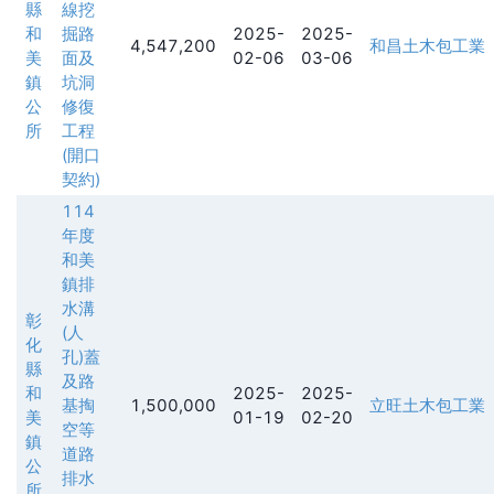
縣
線挖
和
掘路
2025-
2025-
4,547,200
和昌土木包工業
美
面及
02-06
03-06
鎮
坑洞
公
修復
所
工程
(開口
契約)
114
年度
和美
鎮排
水溝
彰
(人
化
孔)蓋
縣
及路
和
2025-
2025-
基掏
1,500,000
立旺土木包工業
美
01-19
02-20
空等
鎮
道路
公
排水
所