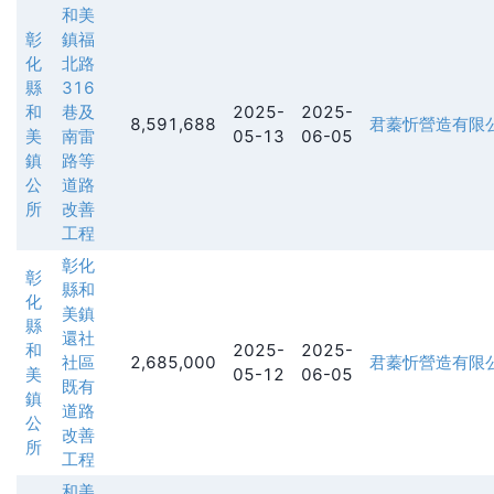
和美
彰
鎮福
化
北路
縣
316
和
巷及
2025-
2025-
8,591,688
君蓁忻營造有限
美
南雷
05-13
06-05
鎮
路等
公
道路
所
改善
工程
彰化
彰
縣和
化
美鎮
縣
還社
和
2025-
2025-
社區
2,685,000
君蓁忻營造有限
美
05-12
06-05
既有
鎮
道路
公
改善
所
工程
和美