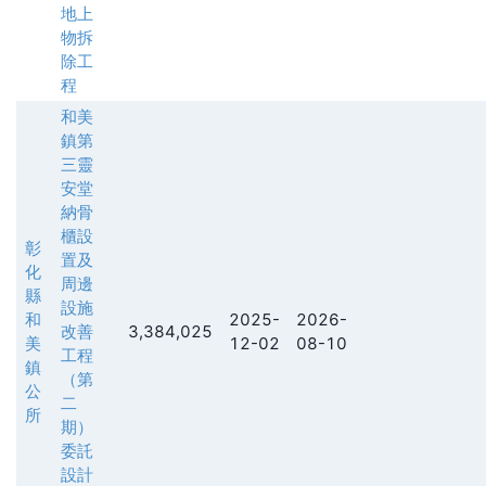
地上
物拆
除工
程
和美
鎮第
三靈
安堂
納骨
櫃設
彰
置及
化
周邊
縣
設施
和
2025-
2026-
改善
3,384,025
美
12-02
08-10
工程
鎮
（第
公
二
所
期）
委託
設計