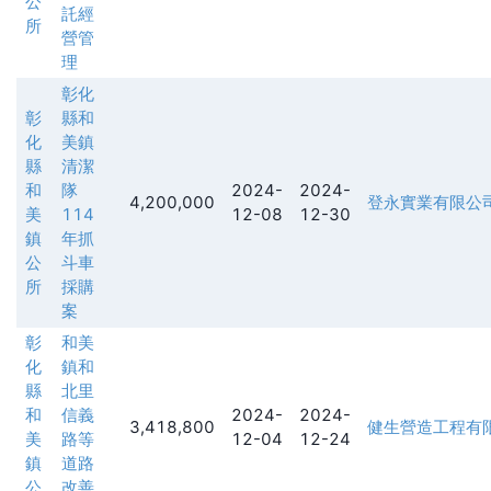
公
託經
所
營管
理
彰化
彰
縣和
化
美鎮
縣
清潔
和
隊
2024-
2024-
4,200,000
登永實業有限公
美
114
12-08
12-30
鎮
年抓
公
斗車
所
採購
案
彰
和美
化
鎮和
縣
北里
和
信義
2024-
2024-
3,418,800
健生營造工程有
美
路等
12-04
12-24
鎮
道路
公
改善