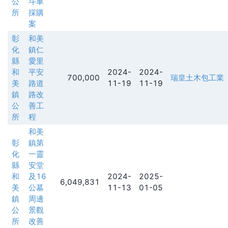
公
斗車
所
採購
案
彰
和美
化
鎮仁
縣
愛里
和
平安
2024-
2024-
700,000
瑞皇土木包工業
美
路道
11-19
11-19
鎮
路改
公
善工
所
程
和美
彰
鎮第
化
一靈
縣
安堂
和
及16
2024-
2025-
6,049,831
美
公墓
11-13
01-05
鎮
周邊
公
景觀
所
改善