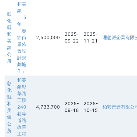
和美
鎮
彰
115
化
年
縣
「春
和
2025-
2025-
節街
2,500,000
理想派企業有限
美
09-22
11-21
景佈
鎮
置設
公
計規
所
劃施
作」
和美
彰
鎮彰
化
草路
縣
三段
和
2025-
2025-
240
4,733,700
柏安營造有限公
美
09-18
10-15
巷等
鎮
道路
公
改善
所
工程