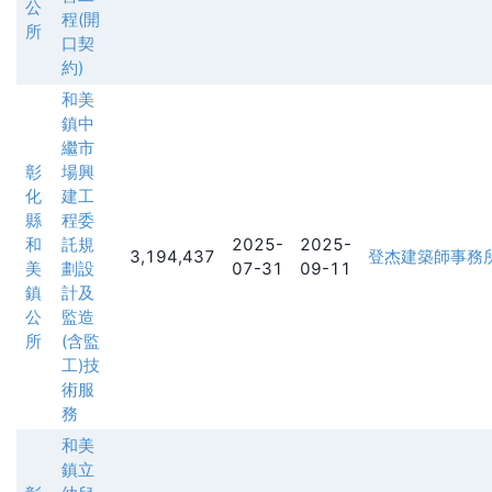
公
程(開
所
口契
約)
和美
鎮中
繼市
彰
場興
化
建工
縣
程委
和
託規
2025-
2025-
3,194,437
登杰建築師事務
美
劃設
07-31
09-11
鎮
計及
公
監造
所
(含監
工)技
術服
務
和美
鎮立