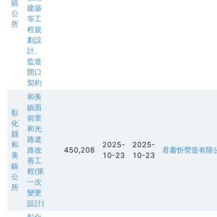
鎮
建築
公
等工
所
程規
劃設
計、
監造
開口
契約
和美
鎮面
彰
前里
化
和光
縣
路道
和
2025-
2025-
路改
450,208
君蓁忻營造有限
美
10-23
10-23
善工
鎮
程(第
公
一次
所
變更
設計)