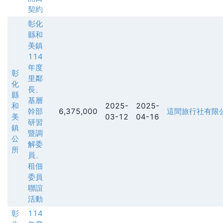
契約
彰化
縣和
美鎮
114
年度
彰
里鄰
化
長、
縣
基層
和
2025-
2025-
幹部
6,375,000
這間旅行社有限公司(Th
美
03-12
04-16
研習
鎮
暨調
公
解委
所
員、
租佃
委員
聯誼
活動
彰
114