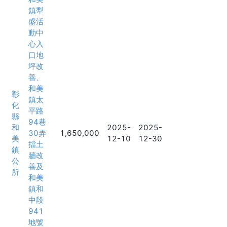
鎮犁
盛活
動中
心入
口地
坪改
善、
和美
彰
鎮太
化
平路
縣
94巷
和
2025-
2025-
30弄
1,650,000
美
12-10
12-30
擋土
鎮
牆改
公
善及
所
和美
鎮和
中段
941
地號