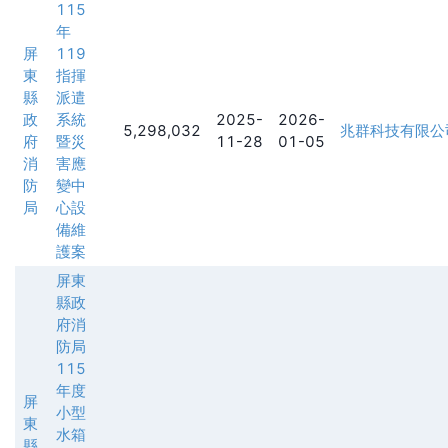
115
年
屏
119
東
指揮
縣
派遣
政
系統
2025-
2026-
5,298,032
兆群科技有限公
府
暨災
11-28
01-05
消
害應
防
變中
局
心設
備維
護案
屏東
縣政
府消
防局
115
年度
屏
小型
東
水箱
縣