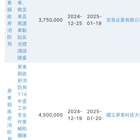
東
車、
縣
救災
政
車及
2024-
2025-
3,750,000
安吾企業有限公
府
救護
12-25
01-19
消
車黏
防
貼反
局
光標
識採
購案
屏東
縣政
府消
防局
屏
114
東
年度
縣
工作
政
2024-
2025-
安全
4,500,000
國立屏東科技大
府
12-19
01-20
作業
消
輔助
防
團隊
局