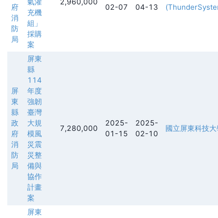
氣灌
2,960,000
府
02-07
04-13
(ThunderSyste
充機
消
組」
防
採購
局
案
屏東
縣
114
屏
年度
東
強韌
縣
臺灣
政
大規
2025-
2025-
7,280,000
國立屏東科技大
府
模風
01-15
02-10
消
災震
防
災整
局
備與
協作
計畫
案
屏東