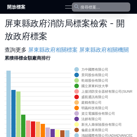
開放標案
open navigation menu
屏東縣政府消防局標案檢索 - 開
放政府標案
查詢更多
屏東縣政府
相關標案
屏東縣政府
相關機關
累積得標金額廠商排行
力中國際有限公司
0
景同股份有限公司
0
乾雄股份有限公司
0
國立屏東科技大學
0
上揚消防安全器材有限公司(SUNRISEFIR
0
0
盛凱通訊有限公司
0
庭鶴有限公司
0
明義科技有限公司
0
資立電腦股份有限公司
0
法妍有限公司
0
0
新光人壽保險股份有限公司
0
倫庭企業有限公司
0
鴻鐽國際有限公司(ADIADVANCEDSYST