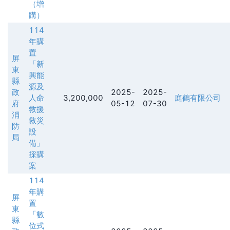
（增
購）
114
年購
置
屏
「新
東
興能
縣
源及
政
2025-
2025-
人命
3,200,000
庭鶴有限公司
府
05-12
07-30
救援
消
救災
防
設
局
備」
採購
案
114
年購
屏
置
東
「數
縣
位式