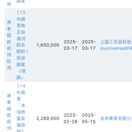
購案
局
113
年購
屏
置救
東
災裝
縣
備消
政
2025-
2025-
上揚工安器材股
防衣
1,650,000
府
03-17
03-17
(sunrisehealth&
帽鞋1
消
批採
防
購案
局
（增
購）
114
年購
屏
置
東
「水
縣
域救
政
2025-
2025-
援裝
2,289,000
良和事業有限公
府
02-26
05-15
備器
消
材1