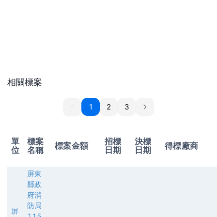
相關標案
1
1
2
3
單
標案
招標
決標
標案金額
得標廠商
位
名稱
日期
日期
屏東
縣政
府消
防局
屏
115