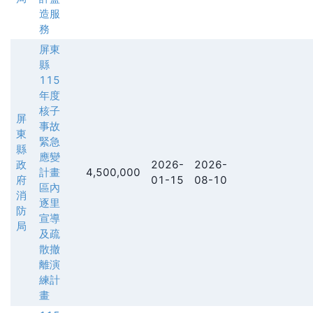
造服
務
屏東
縣
115
年度
核子
屏
事故
東
緊急
縣
應變
政
2026-
2026-
計畫
4,500,000
府
01-15
08-10
區內
消
逐里
防
宣導
局
及疏
散撤
離演
練計
畫