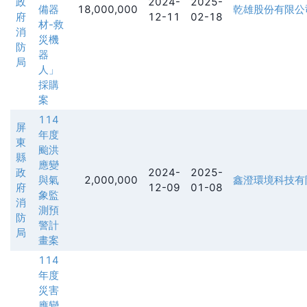
政
2024-
2025-
備器
18,000,000
乾雄股份有限公
府
12-11
02-18
材-救
消
災機
防
器
局
人」
採購
案
114
屏
年度
東
颱洪
縣
應變
政
2024-
2025-
與氣
2,000,000
鑫澄環境科技有
府
12-09
01-08
象監
消
測預
防
警計
局
畫案
114
年度
災害
應變