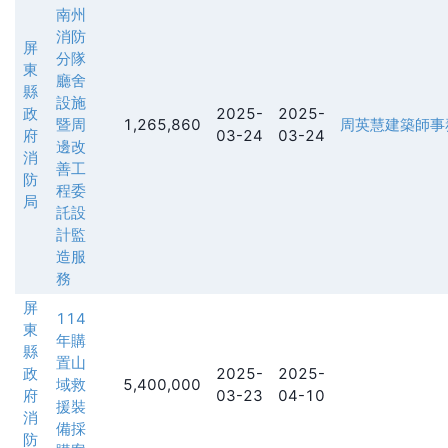
南州
消防
屏
分隊
東
廳舍
縣
設施
政
2025-
2025-
暨周
1,265,860
周英慧建築師事
府
03-24
03-24
邊改
消
善工
防
程委
局
託設
計監
造服
務
屏
114
東
年購
縣
置山
政
2025-
2025-
域救
5,400,000
府
03-23
04-10
援裝
消
備採
防