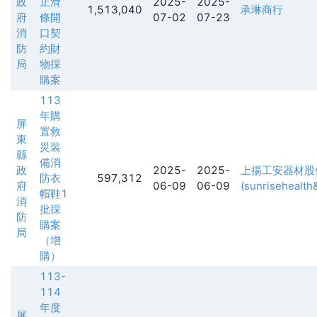
政
止滑
2025-
2025-
1,513,040
承琳商行
府
條開
07-02
07-23
消
口契
防
約財
局
物採
購案
113
年購
屏
置救
東
災裝
縣
備消
政
2025-
2025-
上揚工安器材股
防衣
597,312
府
06-09
06-09
(sunrisehealth&
帽鞋1
消
批採
防
購案
局
（增
購）
113-
114
年度
屏