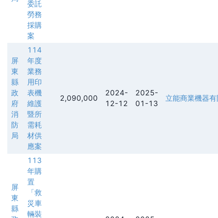
委託
勞務
採購
案
114
屏
年度
東
業務
縣
用印
政
表機
2024-
2025-
2,090,000
立能商業機器有
府
維護
12-12
01-13
消
暨所
防
需耗
局
材供
應案
113
年購
置
屏
「救
東
災車
縣
輛裝