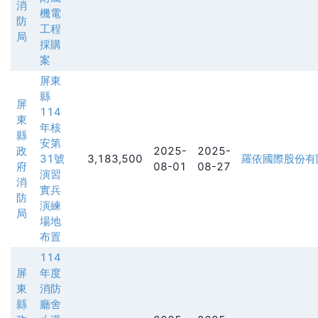
消
機電
防
工程
局
採購
案
屏東
縣
屏
114
東
年核
縣
安第
政
2025-
2025-
31號
3,183,500
羅依國際股份有
府
08-01
08-27
演習
消
實兵
防
演練
局
場地
布置
114
屏
年度
東
消防
縣
廳舍