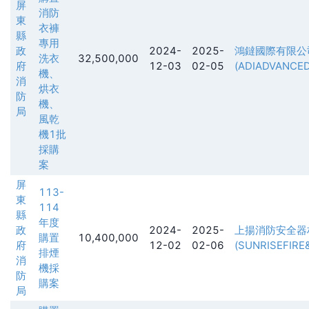
屏
消防
東
衣褲
縣
專用
政
2024-
2025-
鴻鐽國際有限公
洗衣
32,500,000
府
12-03
02-05
(ADIADVANCED
機、
消
烘衣
防
機、
局
風乾
機1批
採購
案
屏
113-
東
114
縣
年度
政
2024-
2025-
上揚消防安全器
購置
10,400,000
府
12-02
02-06
(SUNRISEFIRE
排煙
消
機採
防
購案
局