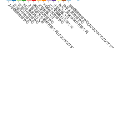
0
倫庭企業有限公司
力中國際有限公司
景同股份有限公司
乾雄股份有限公司
國立屏東科技大學
上揚消防安全器材有限公司(SUNRISEFIRE&SAFETYCO.,LTD.)
盛凱通訊有限公司
庭鶴有限公司
明義科技有限公司
資立電腦股份有限公司
法妍有限公司
新光人壽保險股份有限公司
鴻鐽國際有限公司(ADIADVANCEDSYSTEMSCO.,LTD.)