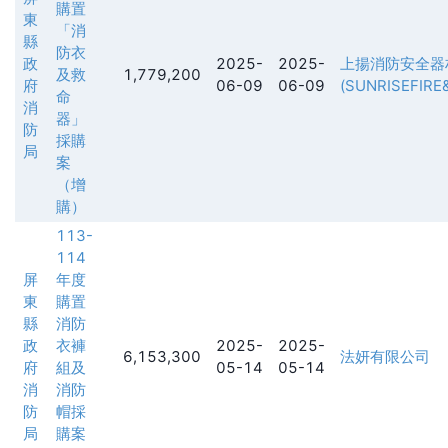
購置
東
「消
縣
防衣
政
2025-
2025-
上揚消防安全器
及救
1,779,200
府
06-09
06-09
(SUNRISEFIRE
命
消
器」
防
採購
局
案
（增
購）
113-
114
屏
年度
東
購置
縣
消防
政
衣褲
2025-
2025-
6,153,300
法妍有限公司
府
組及
05-14
05-14
消
消防
防
帽採
局
購案