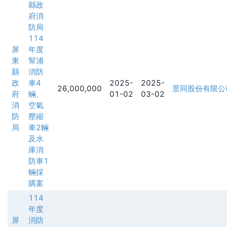
縣政
府消
防局
114
屏
年度
東
幫浦
縣
消防
政
車4
2025-
2025-
26,000,000
景同股份有限公
府
輛、
01-02
03-02
消
空氣
防
壓縮
局
車2輛
及水
庫消
防車1
輛採
購案
114
年度
屏
消防