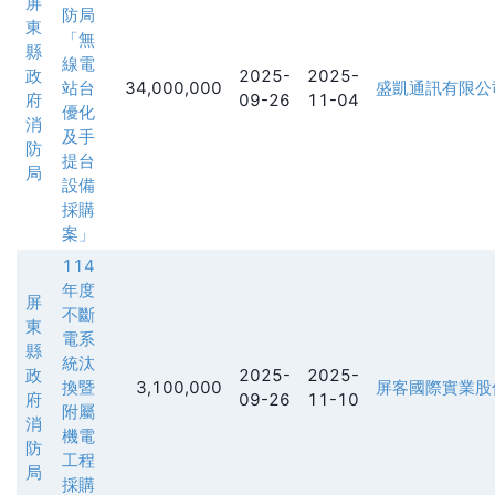
屏
防局
東
「無
縣
線電
政
2025-
2025-
站台
34,000,000
盛凱通訊有限公
府
09-26
11-04
優化
消
及手
防
提台
局
設備
採購
案」
114
年度
屏
不斷
東
電系
縣
統汰
政
2025-
2025-
換暨
3,100,000
屏客國際實業股
府
09-26
11-10
附屬
消
機電
防
工程
局
採購