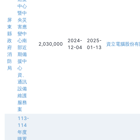
中心
暨中
屏
央災
東
害應
縣
變中
政
心南
2024-
2025-
2,030,000
資立電腦股份有
府
部近
12-04
01-13
消
期備
防
援中
局
心
資、
通訊
設備
維護
服務
案
113-
114
年度
購置