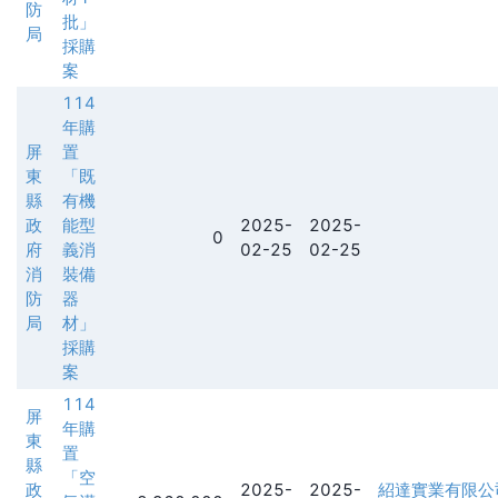
防
批」
局
採購
案
114
年購
屏
置
東
「既
縣
有機
政
能型
2025-
2025-
0
府
義消
02-25
02-25
消
裝備
防
器
局
材」
採購
案
114
屏
年購
東
置
縣
「空
政
2025-
2025-
紹達實業有限公