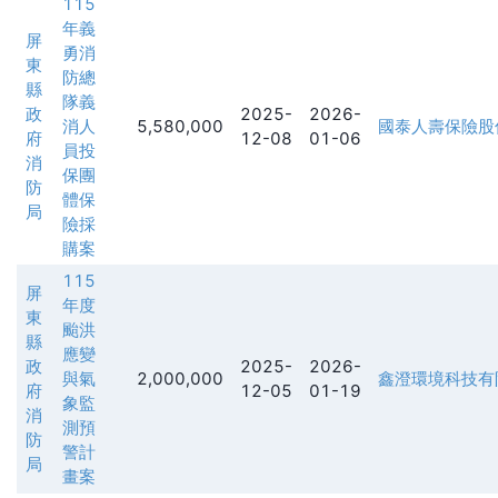
115
年義
屏
勇消
東
防總
縣
隊義
政
2025-
2026-
消人
5,580,000
國泰人壽保險股
府
12-08
01-06
員投
消
保團
防
體保
局
險採
購案
115
屏
年度
東
颱洪
縣
應變
政
2025-
2026-
與氣
2,000,000
鑫澄環境科技有
府
12-05
01-19
象監
消
測預
防
警計
局
畫案