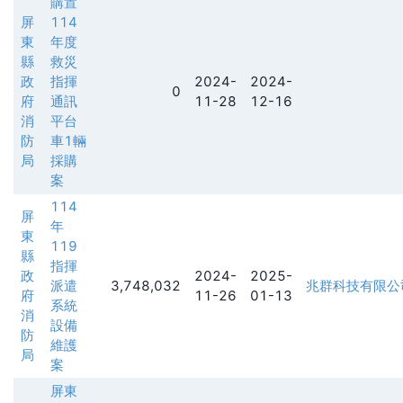
購置
屏
114
東
年度
縣
救災
政
指揮
2024-
2024-
0
府
通訊
11-28
12-16
消
平台
防
車1輛
局
採購
案
114
屏
年
東
119
縣
指揮
政
2024-
2025-
派遣
3,748,032
兆群科技有限公
府
11-26
01-13
系統
消
設備
防
維護
局
案
屏東