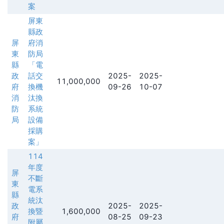
案
屏東
縣政
屏
府消
東
防局
縣
「電
政
話交
2025-
2025-
11,000,000
府
換機
09-26
10-07
消
汰換
防
系統
局
設備
採購
案」
114
年度
屏
不斷
東
電系
縣
統汰
政
2025-
2025-
換暨
1,600,000
府
08-25
09-23
附屬