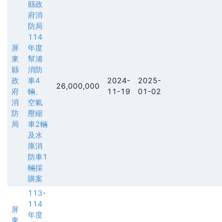
縣政
府消
防局
114
屏
年度
東
幫浦
縣
消防
政
車4
2024-
2025-
26,000,000
府
輛、
11-19
01-02
消
空氣
防
壓縮
局
車2輛
及水
庫消
防車1
輛採
購案
113-
114
屏
年度
東