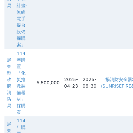
局
計畫-
無線
電手
提台
設備
採購
案」
114
屏
年購
東
置
縣
「化
政
災搶
2025-
2025-
上揚消防安全器
5,500,000
府
救裝
04-23
06-30
(SUNRISEFIRE
消
備器
防
材」
局
採購
案
114
屏
年購
東