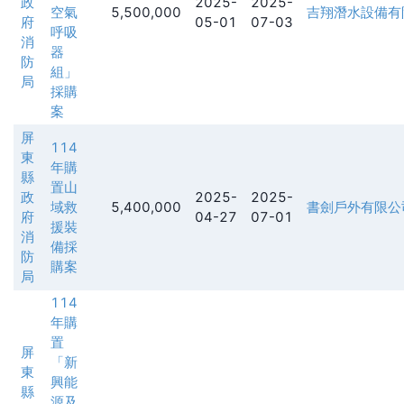
政
2025-
2025-
空氣
5,500,000
吉翔潛水設備有
府
05-01
07-03
呼吸
消
器
防
組」
局
採購
案
屏
114
東
年購
縣
置山
政
2025-
2025-
域救
5,400,000
書劍戶外有限公
府
04-27
07-01
援裝
消
備採
防
購案
局
114
年購
置
屏
「新
東
興能
縣
源及