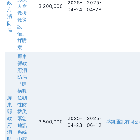
政
2025-
2025-
人命
3,200,000
府
04-24
04-28
救援
消
救災
防
設
局
備」
採購
案
屏東
縣政
府消
防局
「建
構數
屏
位韌
東
性防
縣
救災
政
緊急
2025-
2025-
3,500,000
盛凱通訊有限公
府
通訊
04-23
06-12
消
系統
防
中程