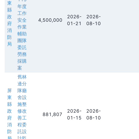
東
年度
縣
工作
政
2026-
2026-
安全
4,500,000
府
01-21
08-10
作業
消
輔助
防
團隊
局
委託
勞務
採購
案
舊林
邊分
屏
隊廳
東
舍設
縣
施整
政
修改
2026-
2026-
881,807
府
善工
01-15
08-10
消
程委
防
託設
局
計監