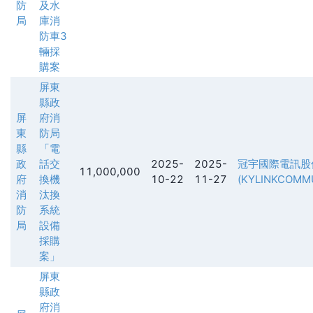
防
及水
局
庫消
防車3
輛採
購案
屏東
縣政
屏
府消
東
防局
縣
「電
政
話交
2025-
2025-
冠宇國際電訊股
11,000,000
府
換機
10-22
11-27
(KYLINKCOMM
消
汰換
防
系統
局
設備
採購
案」
屏東
縣政
府消