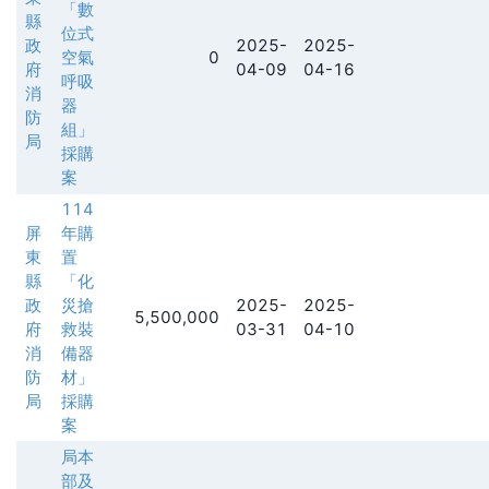
「數
縣
位式
政
2025-
2025-
空氣
0
府
04-09
04-16
呼吸
消
器
防
組」
局
採購
案
114
屏
年購
東
置
縣
「化
政
災搶
2025-
2025-
5,500,000
府
救裝
03-31
04-10
消
備器
防
材」
局
採購
案
局本
部及