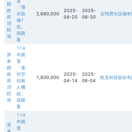
置
縣
「潛
政
2025-
2025-
水裝
2,680,000
吉翔潛水設備有
府
04-20
06-30
備1
消
批」
防
採購
局
案
114
屏
年購
東
置
縣
「遙
政
控空
2025-
2025-
1,800,000
航見科技股份有
府
拍無
04-14
06-04
消
人機
防
組」
局
採購
案
114
年購
屏
置
東