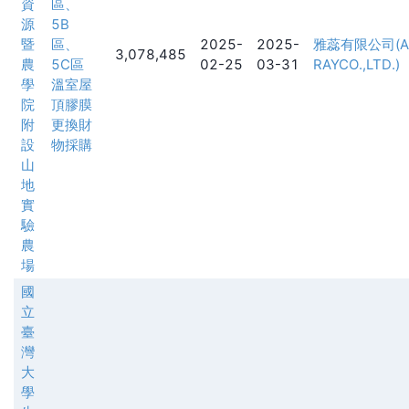
資
區、
源
5B
暨
區、
2025-
2025-
雅蕊有限公司(A
3,078,485
農
5C區
02-25
03-31
RAYCO.,LTD.)
學
溫室屋
院
頂膠膜
附
更換財
設
物採購
山
地
實
驗
農
場
國
立
臺
灣
大
學