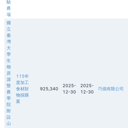
驗
農
場
國
立
臺
灣
大
學
生
物
資
115年
源
度加工
暨
2025-
2025-
食材財
925,340
巧倡有限公司
農
12-30
12-30
物採購
學
案
院
附
設
山