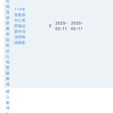
生
物
114年
資
度教展
源
中心房
暨
2025-
2025-
間備品
0
農
02-11
02-11
委外清
學
洗勞務
院
採購案
附
設
山
地
實
驗
農
場
國
立
臺
灣