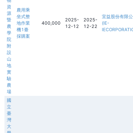
物
資
農用乘
源
坐式整
宜益股份有限公
暨
2025-
2025-
地作業
400,000
(IE-
農
12-12
12-22
機1臺
IECORPORATI
學
採購案
院
附
設
山
地
實
驗
農
場
國
立
臺
灣
大
學