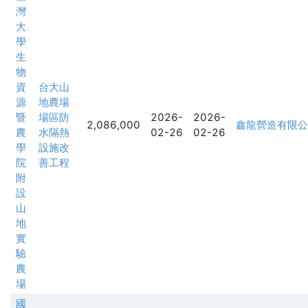
灣
大
學
生
物
資
台大山
源
地農場
暨
場區防
2026-
2026-
2,086,000
鑫龍營造有限公
農
水隔熱
02-26
02-26
學
設施改
院
善工程
附
設
山
地
實
驗
農
場
國