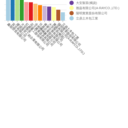
大安製茶(獨資)
0
雅蕊有限公司(A-RAYCO.,LTD.)
0
陽明實業股份有限公司
0
立鼎土木包工業
0
建億溫室工程企業有限公司
鑫龍營造有限公司
宸京有限公司
大安製茶
紅菱重工股份有限公司
花王農業器具有限公司
全裕機械廠有限公司
玖基企業股份有限公司
睿家企業有限公司
大安製茶(獨資)
雅蕊有限公司(A-RAYCO.,LTD.)
陽明實業股份有限公司
立鼎土木包工業