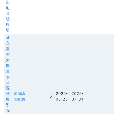
山
地
實
驗
農
場
國
立
臺
灣
大
學
生
物
資
源
暨
歌德溫
2025-
2025-
0
農
室維修
05-25
07-01
學
院