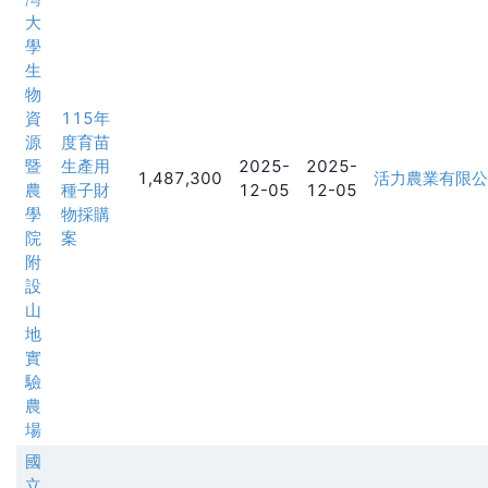
大
學
生
物
資
115年
源
度育苗
暨
生產用
2025-
2025-
1,487,300
活力農業有限公
農
種子財
12-05
12-05
學
物採購
院
案
附
設
山
地
實
驗
農
場
國
立