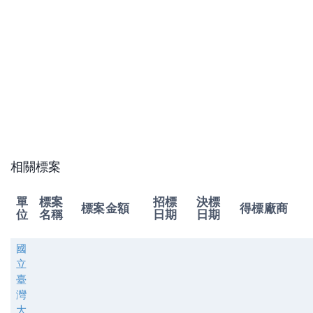
相關標案
單
標案
招標
決標
標案金額
得標廠商
位
名稱
日期
日期
國
立
臺
灣
大