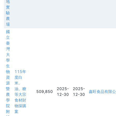
地
實
驗
農
場
國
立
臺
灣
大
學
生
物
115年
資
度白
源
米、
暨
油、糖
2025-
2025-
509,850
鑫旺食品有限公
農
等大宗
12-30
12-30
學
食材財
院
物採購
附
案