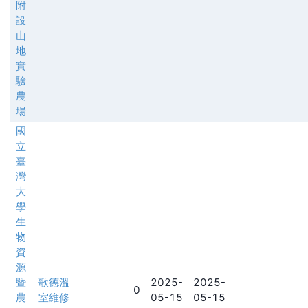
附
設
山
地
實
驗
農
場
國
立
臺
灣
大
學
生
物
資
源
暨
歌德溫
2025-
2025-
0
農
室維修
05-15
05-15