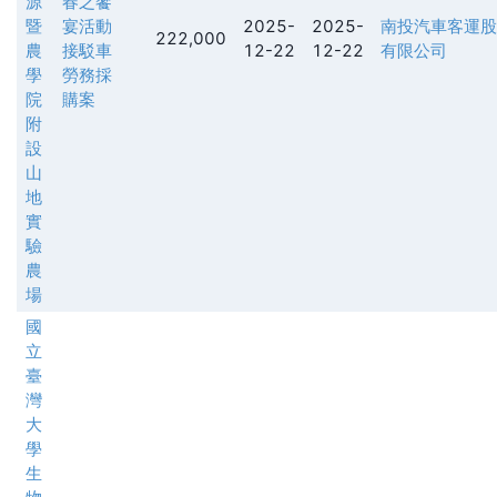
源
春之饗
暨
宴活動
2025-
2025-
南投汽車客運股
222,000
農
接駁車
12-22
12-22
有限公司
學
勞務採
院
購案
附
設
山
地
實
驗
農
場
國
立
臺
灣
大
學
生