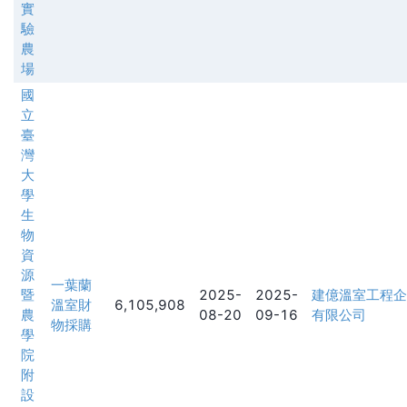
實
驗
農
場
國
立
臺
灣
大
學
生
物
資
源
一葉蘭
暨
2025-
2025-
建億溫室工程企
溫室財
6,105,908
農
08-20
09-16
有限公司
物採購
學
院
附
設