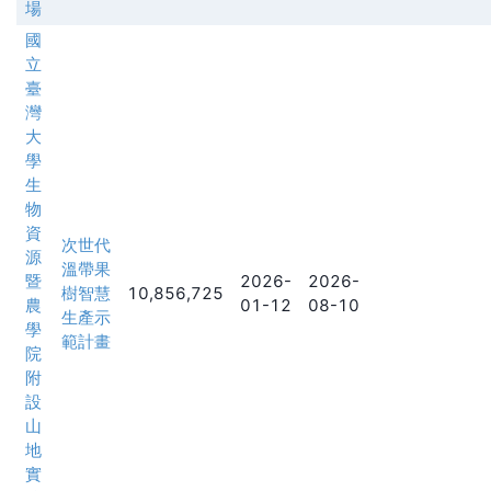
場
國
立
臺
灣
大
學
生
物
資
次世代
源
溫帶果
暨
2026-
2026-
樹智慧
10,856,725
農
01-12
08-10
生產示
學
範計畫
院
附
設
山
地
實