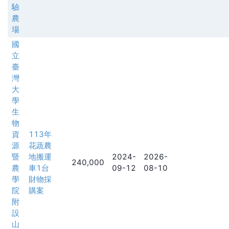
驗
農
場
國
立
臺
灣
大
學
生
物
資
113年
源
花蔬農
暨
地搬運
2024-
2026-
240,000
農
車1台
09-12
08-10
學
財物採
院
購案
附
設
山