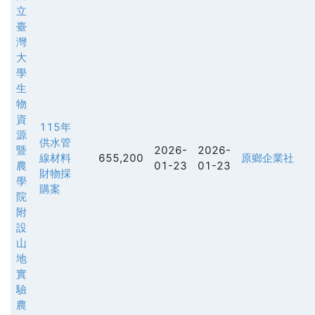
立
臺
灣
大
學
生
物
資
115年
源
供水管
暨
2026-
2026-
線材料
655,200
原鄉企業社
農
01-23
01-23
財物採
學
購案
院
附
設
山
地
實
驗
農