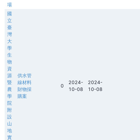
場
國
立
臺
灣
大
學
生
物
資
源
供水管
暨
線材料
2024-
2024-
0
農
財物採
10-08
10-08
學
購案
院
附
設
山
地
實