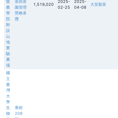
暨
茶與茶
2025-
2025-
1,519,020
大安製茶
農
園管理
02-25
04-08
學
勞務承
院
攬
附
設
山
地
實
驗
農
場
國
立
臺
灣
大
學
生
果樹
物
208