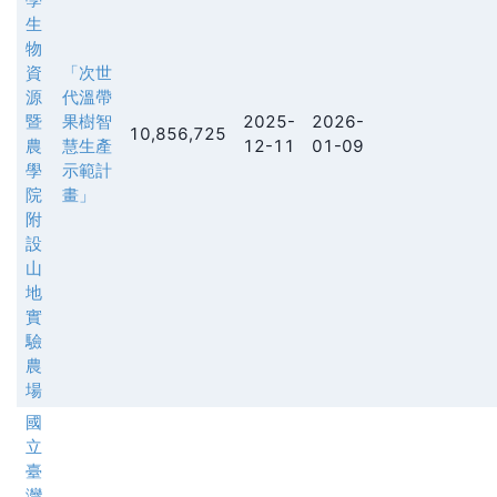
生
物
資
「次世
源
代溫帶
暨
果樹智
2025-
2026-
10,856,725
農
慧生產
12-11
01-09
學
示範計
院
畫」
附
設
山
地
實
驗
農
場
國
立
臺
灣