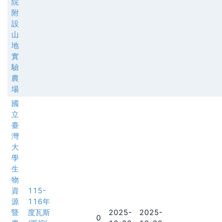
院
附
設
山
地
實
驗
農
場
國
立
臺
灣
大
學
生
物
資
115-
源
116年
暨
度瓦斯
2025-
2025-
0