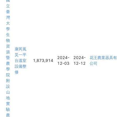
國
立
臺
灣
大
學
生
物
資
康芮風
源
災一平
暨
2024-
2024-
花王農業器具有
台溫室
1,873,914
農
12-03
12-12
公司
設備整
學
修
院
附
設
山
地
實
驗
農