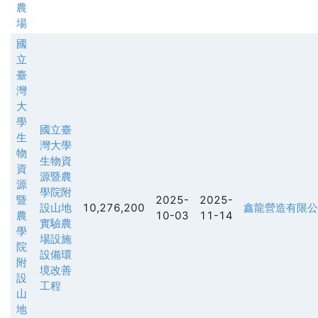
農
場
國
立
臺
灣
大
學
國立臺
生
灣大學
物
生物資
資
源暨農
源
學院附
暨
2025-
2025-
設山地
10,276,200
鑫龍營造有限公
農
10-03
11-14
實驗農
學
場設施
院
設備環
附
境改善
設
工程
山
地