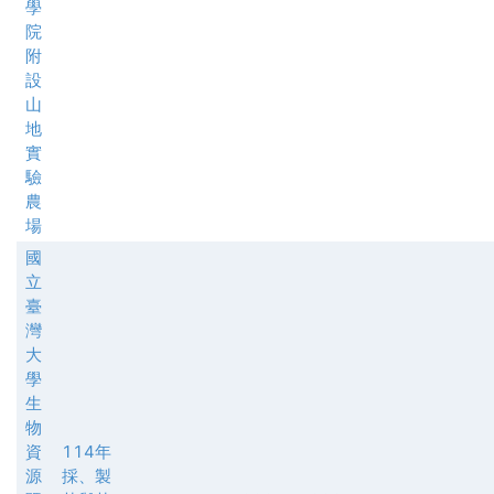
學
院
附
設
山
地
實
驗
農
場
國
立
臺
灣
大
學
生
物
資
114年
源
採、製