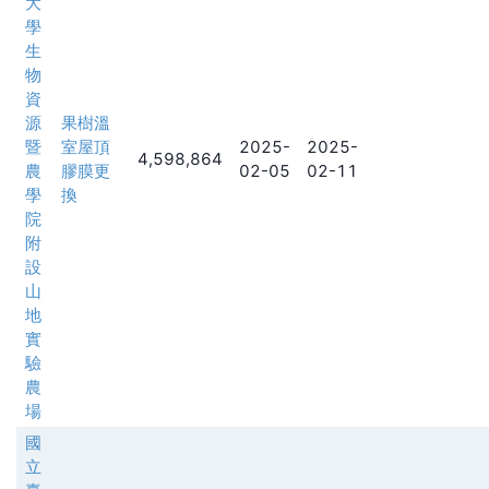
大
學
生
物
資
源
果樹溫
暨
室屋頂
2025-
2025-
4,598,864
農
膠膜更
02-05
02-11
學
換
院
附
設
山
地
實
驗
農
場
國
立