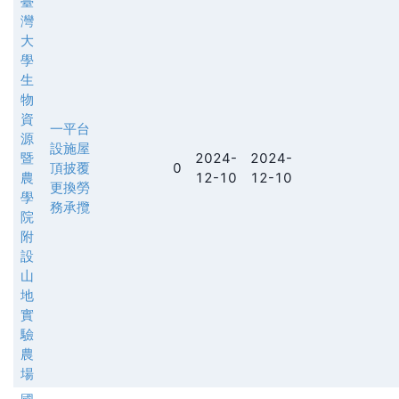
臺
灣
大
學
生
物
資
一平台
源
設施屋
暨
2024-
2024-
頂披覆
0
農
12-10
12-10
更換勞
學
務承攬
院
附
設
山
地
實
驗
農
場