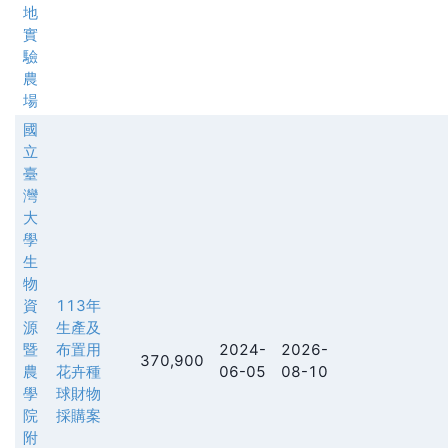
地
實
驗
農
場
國
立
臺
灣
大
學
生
物
資
113年
源
生產及
暨
布置用
2024-
2026-
370,900
農
花卉種
06-05
08-10
學
球財物
院
採購案
附