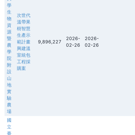
學
生
次世代
物
溫帶果
資
樹智慧
源
生產示
暨
2026-
2026-
範計畫
9,896,227
農
02-26
02-26
興建溫
學
室統包
院
工程採
附
購案
設
山
地
實
驗
農
場
國
立
臺