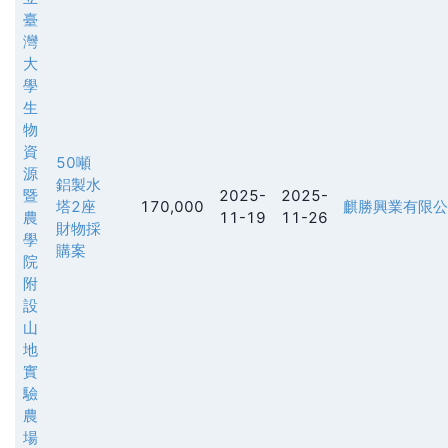
臺
灣
大
學
生
物
資
50噸
源
鋁製水
暨
2025-
2025-
塔2座
170,000
麒勝興業有限公
農
11-19
11-26
財物採
學
購案
院
附
設
山
地
實
驗
農
場