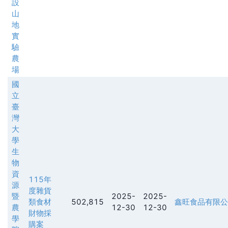
設
山
地
實
驗
農
場
國
立
臺
灣
大
學
生
物
資
115年
源
度雜貨
暨
2025-
2025-
類食材
502,815
鑫旺食品有限公
農
12-30
12-30
財物採
學
購案