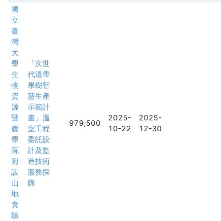
國
立
臺
灣
大
學
「次世
生
代溫帶
物
果樹智
資
慧生產
源
示範計
暨
畫」溫
2025-
2025-
979,500
農
室工程
10-22
12-30
學
委託設
院
計及監
附
造技術
設
服務採
山
購
地
實
驗