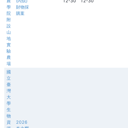
農
(丙烷)
12-30
12-30
學
財物採
院
購案
附
設
山
地
實
驗
農
場
國
立
臺
灣
大
學
生
物
資
2026