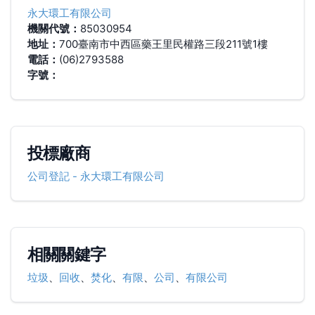
永大環工有限公司
機關代號：
85030954
地址：
700臺南市中西區藥王里民權路三段211號1樓
電話：
(06)2793588
字號：
投標廠商
公司登記
-
永大環工有限公司
相關關鍵字
垃圾
、
回收
、
焚化
、
有限
、
公司
、
有限公司