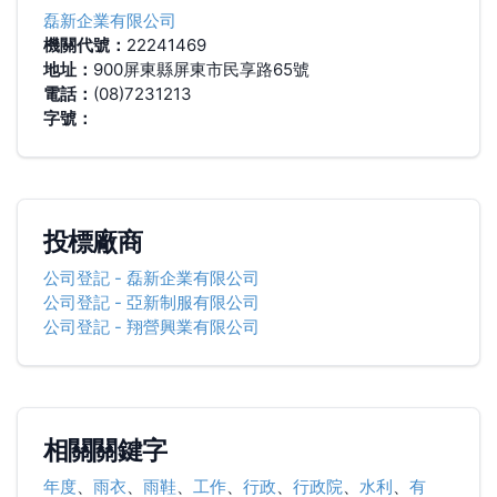
磊新企業有限公司
機關代號：
22241469
地址：
900屏東縣屏東市民享路65號
電話：
(08)7231213
字號：
投標廠商
公司登記
-
磊新企業有限公司
公司登記
-
亞新制服有限公司
公司登記
-
翔營興業有限公司
相關關鍵字
年度
、
雨衣
、
雨鞋
、
工作
、
行政
、
行政院
、
水利
、
有