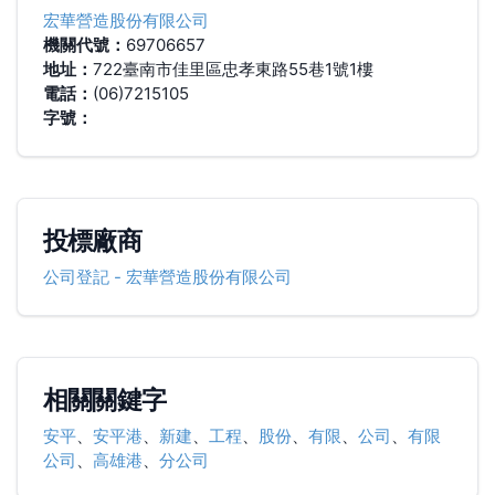
宏華營造股份有限公司
機關代號：
69706657
地址：
722臺南市佳里區忠孝東路55巷1號1樓
電話：
(06)7215105
字號：
投標廠商
公司登記
-
宏華營造股份有限公司
相關關鍵字
安平
、
安平港
、
新建
、
工程
、
股份
、
有限
、
公司
、
有限
公司
、
高雄港
、
分公司