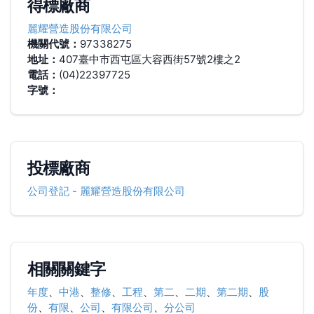
得標廠商
麗耀營造股份有限公司
機關代號：
97338275
地址：
407臺中市西屯區大容西街57號2樓之2
電話：
(04)22397725
字號：
投標廠商
公司登記
-
麗耀營造股份有限公司
相關關鍵字
年度
、
中港
、
整修
、
工程
、
第二
、
二期
、
第二期
、
股
份
、
有限
、
公司
、
有限公司
、
分公司