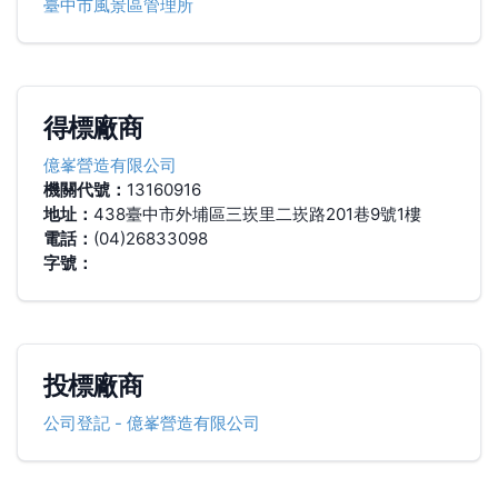
臺中市風景區管理所
得標廠商
億峯營造有限公司
機關代號：
13160916
地址：
438臺中市外埔區三崁里二崁路201巷9號1樓
電話：
(04)26833098
字號：
投標廠商
公司登記
-
億峯營造有限公司