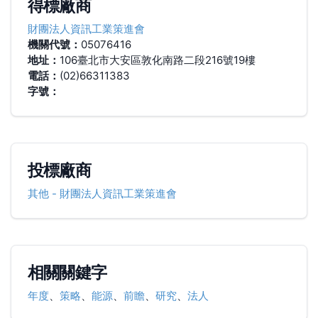
得標廠商
財團法人資訊工業策進會
機關代號：
05076416
地址：
106臺北市大安區敦化南路二段216號19樓
電話：
(02)66311383
字號：
投標廠商
其他
-
財團法人資訊工業策進會
相關關鍵字
年度
、
策略
、
能源
、
前瞻
、
研究
、
法人