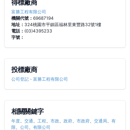
得標廠商
富勝工程有限公司
機關代號：
69687194
地址：
324桃園市平鎮區福林里東豐路32號1樓
電話：
(03)4395233
字號：
投標廠商
公司登記
-
富勝工程有限公司
相關關鍵字
年度
、
交通
、
工程
、
市政
、
政府
、
市政府
、
交通局
、
有
限
、
公司
、
有限公司