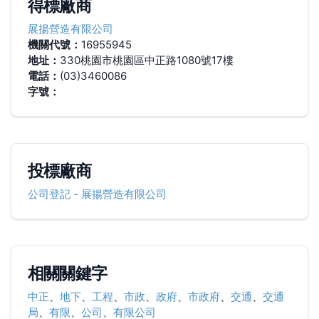
得標廠商
展揚營造有限公司
機關代號：
16955945
地址：
330桃園市桃園區中正路1080號17樓
電話：
(03)3460086
字號：
投標廠商
公司登記
-
展揚營造有限公司
相關關鍵字
中正
、
地下
、
工程
、
市政
、
政府
、
市政府
、
交通
、
交通
局
、
有限
、
公司
、
有限公司