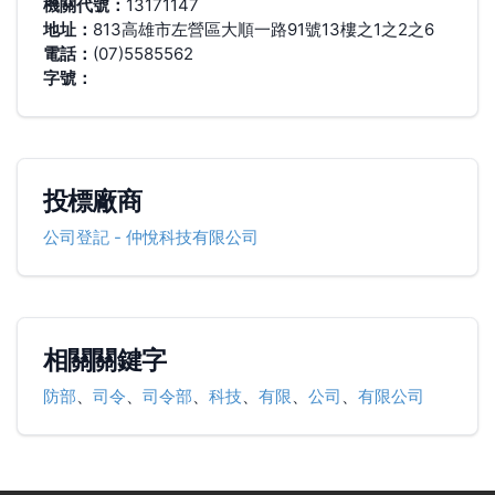
機關代號：
13171147
地址：
813高雄市左營區大順一路91號13樓之1之2之6
電話：
(07)5585562
字號：
投標廠商
公司登記
-
仲悅科技有限公司
相關關鍵字
防部
、
司令
、
司令部
、
科技
、
有限
、
公司
、
有限公司