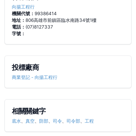
向揚工程行
機關代號：
99386414
地址：
806高雄市前鎮區臨水南路34號1樓
電話：
(07)8127337
字號：
投標廠商
商業登記
-
向揚工程行
相關關鍵字
底水
、
真空
、
防部
、
司令
、
司令部
、
工程