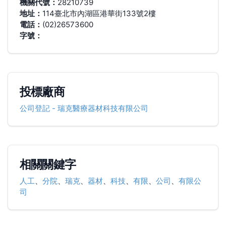
機關代號：
28210739
地址：
114臺北市內湖區港華街133號2樓
電話：
(02)26573600
字號：
投標廠商
公司登記
-
瑞克醫療器材科技有限公司
相關關鍵字
人工
、
分院
、
瑞克
、
器材
、
科技
、
有限
、
公司
、
有限公
司