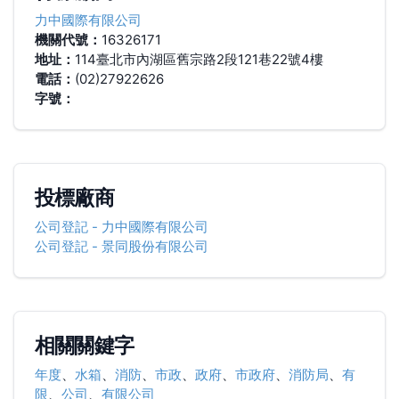
力中國際有限公司
機關代號：
16326171
地址：
114臺北市內湖區舊宗路2段121巷22號4樓
電話：
(02)27922626
字號：
投標廠商
公司登記
-
力中國際有限公司
公司登記
-
景同股份有限公司
相關關鍵字
年度
、
水箱
、
消防
、
市政
、
政府
、
市政府
、
消防局
、
有
限
、
公司
、
有限公司