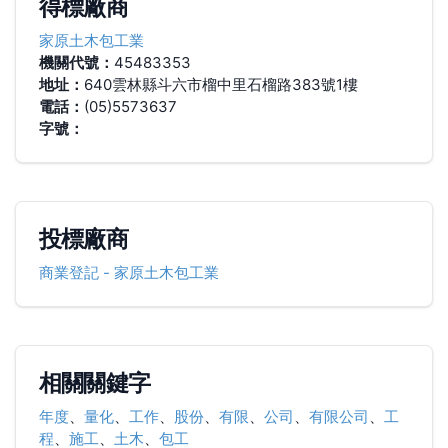
得標廠商
家原土木包工業
機關代號：
45483353
地址：
640雲林縣斗六市榴中里石榴路383號1樓
電話：
(05)5573637
字號：
投標廠商
商業登記
-
家原土木包工業
相關關鍵字
年度
、
量化
、
工作
、
股份
、
有限
、
公司
、
有限公司
、
工
程
、
施工
、
土木
、
包工