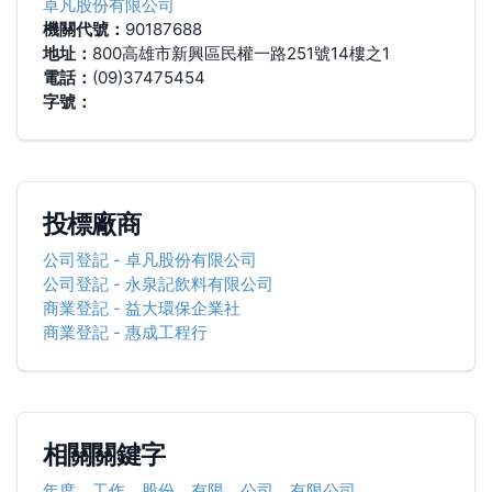
卓凡股份有限公司
機關代號：
90187688
地址：
800高雄市新興區民權一路251號14樓之1
電話：
(09)37475454
字號：
投標廠商
公司登記
-
卓凡股份有限公司
公司登記
-
永泉記飲料有限公司
商業登記
-
益大環保企業社
商業登記
-
惠成工程行
相關關鍵字
年度
、
工作
、
股份
、
有限
、
公司
、
有限公司