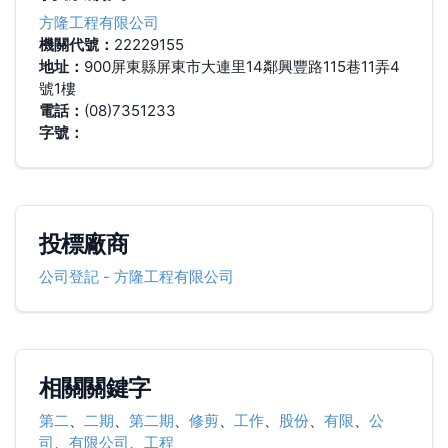
方隆工程有限公司
機關代號：
22229155
地址：
900屏東縣屏東市大連里14鄰興豐路115巷11弄4
號1樓
電話：
(08)7351233
字號：
投標廠商
公司登記
-
方隆工程有限公司
相關關鍵字
第二
、
二期
、
第二期
、
修剪
、
工作
、
股份
、
有限
、
公
司
、
有限公司
、
工程