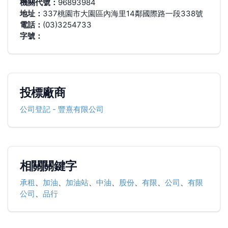
機關代號：
96893984
地址：
337桃園市大園區內海里14鄰國際路一段338號
電話：
(03)3254733
字號：
投標廠商
公司登記
-
豐熹有限公司
相關關鍵字
承租
、
加油
、
加油站
、
中油
、
股份
、
有限
、
公司
、
有限
公司
、
品行