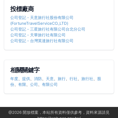
投標廠商
公司登記
-
天意旅行社股份有限公司
(FortuneTravelServiceCO.,LTD)
公司登記
-
三星旅行社有限公司台北分公司
公司登記
-
天華旅行社有限公司
公司登記
-
台灣英達旅行社有限公司
相關關鍵字
年度
、
提供
、
消防
、
天意
、
旅行
、
行社
、
旅行社
、
股
份
、
有限
、
公司
、
有限公司
@
2026
開放標案，本站所有資料僅供參考，資料來源請見