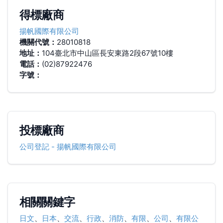
得標廠商
揚帆國際有限公司
機關代號：
28010818
地址：
104臺北市中山區長安東路2段67號10樓
電話：
(02)87922476
字號：
投標廠商
公司登記
-
揚帆國際有限公司
相關關鍵字
日文
、
日本
、
交流
、
行政
、
消防
、
有限
、
公司
、
有限公