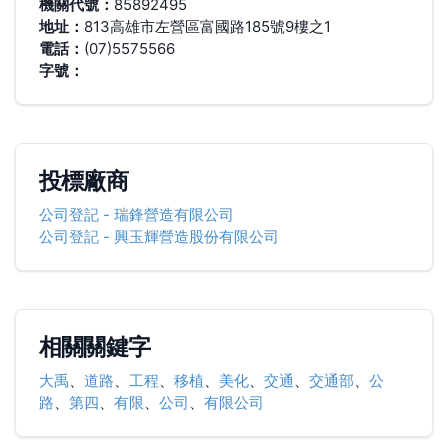
機關代號：
85892495
地址：
813高雄市左營區富國路185號9樓之1
電話：
(07)5575566
字號：
投標廠商
公司登記
-
瑞鋒營造有限公司
公司登記
-
興玉輝營造股份有限公司
相關關鍵字
大禹
、
道路
、
工程
、
移植
、
美化
、
交通
、
交通部
、
公
路
、
第四
、
有限
、
公司
、
有限公司