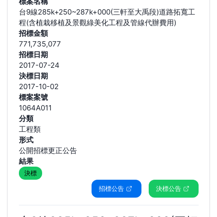
標案名稱
台9線285k+250~287k+000(三軒至大禹段)道路拓寬工
程(含植栽移植及景觀綠美化工程及管線代辦費用)
招標金額
771,735,077
招標日期
2017-07-24
決標日期
2017-10-02
標案案號
1064A011
分類
工程類
形式
公開招標更正公告
結果
決標
招標公告
決標公告