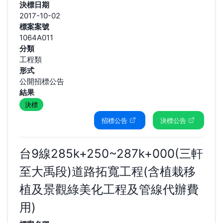
決標日期
2017-10-02
標案案號
1064A011
分類
工程類
形式
公開招標公告
結果
決標
招標公告
決標公告
台9線285k+250~287k+000(三軒
至大禹段)道路拓寬工程(含植栽移
植及景觀綠美化工程及管線代辦費
用)