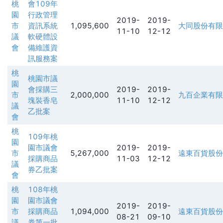
桃
會109年
園
行政管理
2019-
2019-
市
資訊系統
1,095,600
大同股份有限
11-10
12-12
議
軟硬體設
會
備維護資
訊服務案
桃
桃園市議
園
會採購三
2019-
2019-
市
2,000,000
九百企業有限
塊裝香皂
11-10
12-12
議
乙批案
會
桃
109年桃
園
園市議會
2019-
2019-
市
5,267,000
遠東百貨股份
採購商品
11-03
12-12
議
券乙批案
會
桃
108年桃
園
園市議會
2019-
2019-
市
採購商品
1,094,000
遠東百貨股份
08-21
09-10
議
券第一批