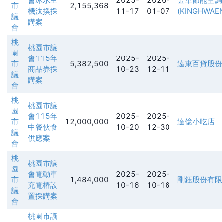
會冰水主
2025-
2026-
金華節能空調
市
2,155,368
機汰換採
11-17
01-07
(KINGHWAE
議
購案
會
桃
桃園市議
園
會115年
2025-
2025-
市
5,382,500
遠東百貨股份
商品券採
10-23
12-11
議
購案
會
桃
桃園市議
園
會115年
2025-
2025-
市
12,000,000
達億小吃店
中餐伙食
10-20
12-30
議
供應案
會
桃
桃園市議
園
會電動車
2025-
2025-
市
1,484,000
剛鈺股份有限
充電樁設
10-16
10-16
議
置採購案
會
桃園市議