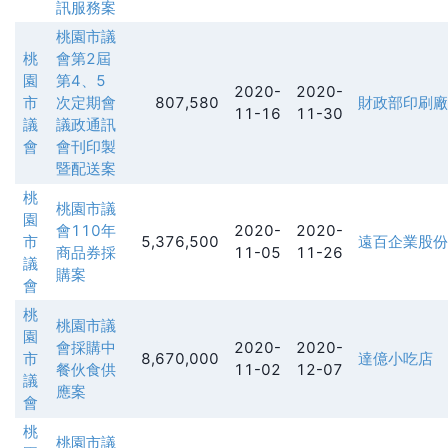
訊服務案
桃園市議
桃
會第2屆
園
第4、5
2020-
2020-
市
次定期會
807,580
財政部印刷廠
11-16
11-30
議
議政通訊
會
會刊印製
暨配送案
桃
桃園市議
園
會110年
2020-
2020-
市
5,376,500
遠百企業股份
商品券採
11-05
11-26
議
購案
會
桃
桃園市議
園
會採購中
2020-
2020-
市
8,670,000
達億小吃店
餐伙食供
11-02
12-07
議
應案
會
桃
桃園市議