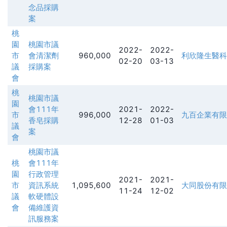
念品採購
案
桃
園
桃園市議
2022-
2022-
市
會清潔劑
960,000
利欣隆生醫科
02-20
03-13
議
採購案
會
桃
桃園市議
園
會111年
2021-
2022-
市
996,000
九百企業有限
香皂採購
12-28
01-03
議
案
會
桃園市議
桃
會111年
園
行政管理
2021-
2021-
市
資訊系統
1,095,600
大同股份有限
11-24
12-02
議
軟硬體設
會
備維護資
訊服務案