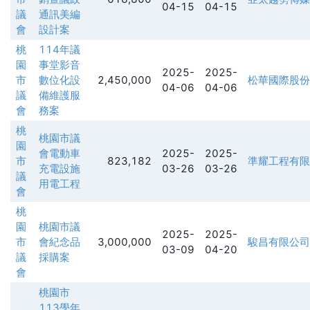
04-15
04-15
議
通訊美編
會
設計案
桃
114年議
園
事堂影音
2025-
2025-
市
數位化設
2,450,000
松華國際股份
04-06
04-06
議
備維護服
會
務案
桃
桃園市議
園
會電動車
2025-
2025-
市
823,182
準耀工程有限
充電設施
03-26
03-26
議
用電工程
會
桃
園
桃園市議
2025-
2025-
市
會紀念品
3,000,000
駿昌有限公司
03-09
04-20
議
採購案
會
桃園市
113學年