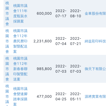
桃
桃園市議
園
會111年
2022-
2022-
市
600,000
金車股份有限
度瓶裝水
07-17
08-10
議
採購案
會
桃
桃園市議
園
會112年
2022-
2022-
市
農民曆印
2,231,600
綺益彩印科技
07-04
07-21
議
製暨配送
會
案
桃
桃園市議
園
會112年
2022-
2022-
市
新春春聯
985,800
御天下有限公
07-03
07-03
議
印製暨配
會
送案
桃
桃園市議
園
會變速腳
2022-
2022-
市
477,000
源將實業有限
踏車採購
04-25
05-11
議
案