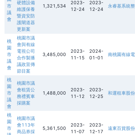
硬體設備
2023-
2023-
市
1,321,534
永睿基系統整
維護保養
12-24
12-24
議
暨資安防
會
護閘道器
更新案
桃園市議
桃
會與有線
園
電視公司
2023-
2024-
市
3,485,000
南桃園有線電
合作製播
11-15
01-01
議
議政宣傳
會
節目案
桃
桃園市議
園
會租賃公
2023-
2023-
市
1,488,000
和運租車股份
務禮賓車
11-12
12-25
議
採購案
會
桃
桃園市議
園
會113年
2023-
2023-
市
5,361,500
遠東百貨股份
商品券採
11-07
12-17
議