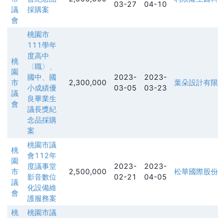
03-27
04-10
議
採購案
會
桃園市
111學年
度高中
桃
〈職〉、
園
國中、國
2023-
2023-
市
2,300,000
葉朵設計有限
小成績優
03-05
03-23
議
良畢業生
會
議長獎紀
念品採購
案
桃園市議
桃
會112年
園
度議事堂
2023-
2023-
市
2,500,000
松華國際股份
影音數位
02-21
04-05
議
化設備維
會
護服務案
桃
桃園市議