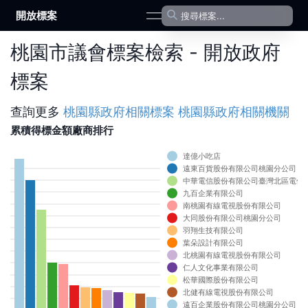
開放標案
open navigation menu
桃園市議會標案檢索 - 開放政府
標案
查詢更多
桃園縣政府
相關標案
桃園縣政府
相關機關
累積得標金額廠商排行
達億小吃店
0
遠東百貨股份有限公司桃園分公司
0
中華電信股份有限公司臺灣北區電信
0
九百企業有限公司
0
南桃園有線電視股份有限公司
0
大同股份有限公司桃園分公司
0
羽翔生技有限公司
0
葉朵設計有限公司
0
北桃園有線電視股份有限公司
0
仁人文化事業有限公司
0
松華國際股份有限公司
0
北健有線電視股份有限公司
0
遠百企業股份有限公司桃園分公司