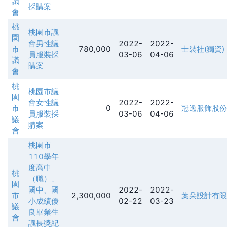
議
採購案
會
桃
桃園市議
園
會男性議
2022-
2022-
市
780,000
士裝社(獨資)
員服裝採
03-06
04-06
議
購案
會
桃
桃園市議
園
會女性議
2022-
2022-
市
0
冠逸服飾股份
員服裝採
03-06
04-06
議
購案
會
桃園市
110學年
度高中
桃
（職）、
園
國中、國
2022-
2022-
市
2,300,000
葉朵設計有限
小成績優
02-22
03-23
議
良畢業生
會
議長獎紀