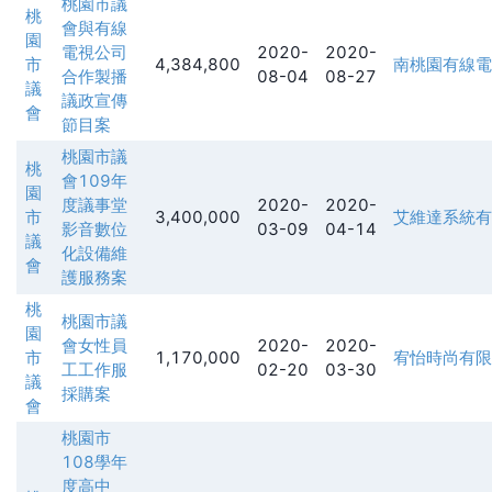
桃園市議
桃
會與有線
園
電視公司
2020-
2020-
市
4,384,800
南桃園有線電
合作製播
08-04
08-27
議
議政宣傳
會
節目案
桃園市議
桃
會109年
園
度議事堂
2020-
2020-
市
3,400,000
艾維達系統有
影音數位
03-09
04-14
議
化設備維
會
護服務案
桃
桃園市議
園
會女性員
2020-
2020-
市
1,170,000
宥怡時尚有限
工工作服
02-20
03-30
議
採購案
會
桃園市
108學年
度高中