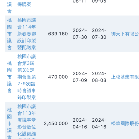
08-11
09-05
議
採購案
會
桃
桃園市議
園
會114年
2024-
2024-
市
新春春聯
639,160
御天下有限公
07-30
07-30
議
設計印製
會
暨配送案
桃園市議
桃
會第3屆
園
第3次定
2024-
2024-
市
期會暨第
470,000
上校基業有限
07-09
08-08
議
7-9次臨
會
時會議事
錄印製案
桃園市議
桃
會113年
園
度議事堂
2024-
2024-
市
2,450,000
松華國際股份
影音數位
04-16
04-16
議
化設備維
會