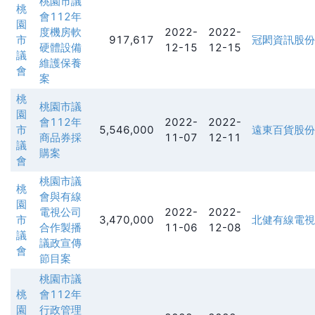
桃園市議
桃
會112年
園
度機房軟
2022-
2022-
市
917,617
冠閎資訊股份
硬體設備
12-15
12-15
議
維護保養
會
案
桃
桃園市議
園
會112年
2022-
2022-
市
5,546,000
遠東百貨股份
商品券採
11-07
12-11
議
購案
會
桃園市議
桃
會與有線
園
電視公司
2022-
2022-
市
3,470,000
北健有線電視
合作製播
11-06
12-08
議
議政宣傳
會
節目案
桃園市議
桃
會112年
園
行政管理