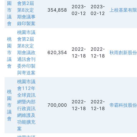
園
會第2屆
2023-
2023-
市
第8次定
354,858
上校基業有限
02-12
02-12
議
期會議事
會
錄印製案
桃園市議
桃
會第2屆
園
第8次定
2022-
2022-
市
期會議政
620,354
秋雨創新股份
12-18
12-18
議
通訊會刊
會
委外印製
與寄送案
桃園市議
會112年
桃
全球資訊
園
網暨內部
2022-
2022-
市
700,000
帝霸科技股份
行政資訊
12-18
12-18
議
網維護及
會
功能擴充
案