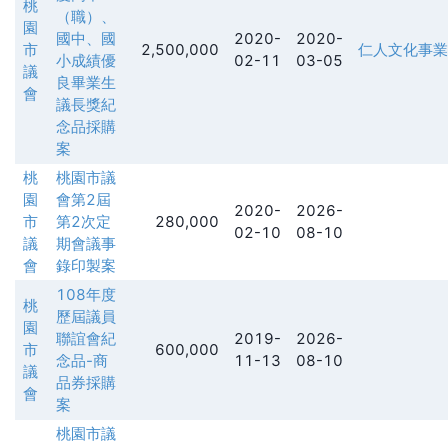
桃
（職）、
園
國中、國
2020-
2020-
市
2,500,000
仁人文化事業
小成績優
02-11
03-05
議
良畢業生
會
議長獎紀
念品採購
案
桃
桃園市議
園
會第2屆
2020-
2026-
市
第2次定
280,000
02-10
08-10
議
期會議事
會
錄印製案
108年度
桃
歷屆議員
園
聯誼會紀
2019-
2026-
市
600,000
念品-商
11-13
08-10
議
品券採購
會
案
桃園市議