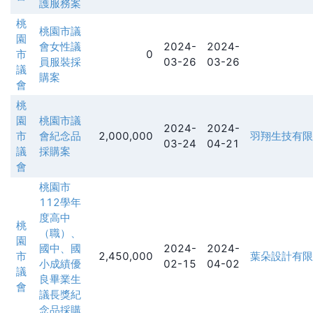
護服務案
桃
桃園市議
園
會女性議
2024-
2024-
市
0
員服裝採
03-26
03-26
議
購案
會
桃
園
桃園市議
2024-
2024-
市
會紀念品
2,000,000
羽翔生技有限
03-24
04-21
議
採購案
會
桃園市
112學年
度高中
桃
（職）、
園
國中、國
2024-
2024-
市
2,450,000
葉朵設計有限
小成績優
02-15
04-02
議
良畢業生
會
議長獎紀
念品採購