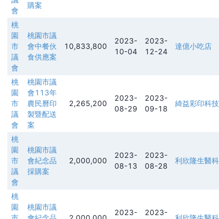
購案
會
桃
園
桃園市議
2023-
2023-
市
會中餐伙
10,833,800
達億小吃店
10-04
12-24
議
食供應案
會
桃
桃園市議
園
會113年
2023-
2023-
市
農民曆印
2,265,200
綺益彩印科技
08-29
09-18
議
製暨配送
會
案
桃
園
桃園市議
2023-
2023-
市
會紀念品
2,000,000
利欣隆生醫科
08-13
08-28
議
採購案
會
桃
園
桃園市議
2023-
2023-
市
會紀念品
2,000,000
利欣隆生醫科