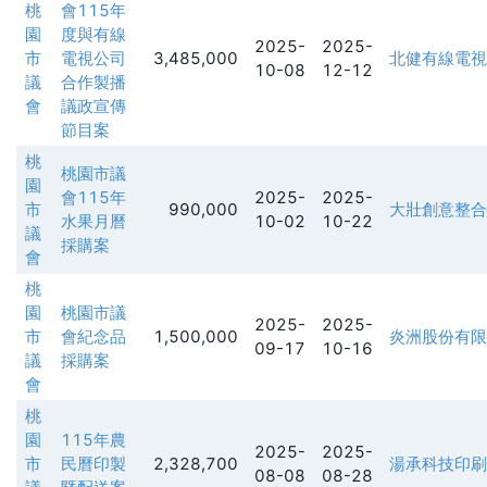
桃
會115年
園
度與有線
2025-
2025-
市
電視公司
3,485,000
北健有線電視
10-08
12-12
議
合作製播
會
議政宣傳
節目案
桃
桃園市議
園
會115年
2025-
2025-
市
990,000
大壯創意整合
水果月曆
10-02
10-22
議
採購案
會
桃
園
桃園市議
2025-
2025-
市
會紀念品
1,500,000
炎洲股份有限
09-17
10-16
議
採購案
會
桃
園
115年農
2025-
2025-
市
民曆印製
2,328,700
湯承科技印刷
08-08
08-28