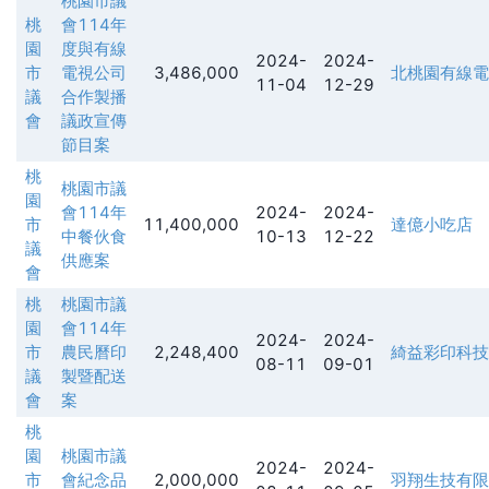
桃園市議
桃
會114年
園
度與有線
2024-
2024-
市
電視公司
3,486,000
北桃園有線電
11-04
12-29
議
合作製播
會
議政宣傳
節目案
桃
桃園市議
園
會114年
2024-
2024-
市
11,400,000
達億小吃店
中餐伙食
10-13
12-22
議
供應案
會
桃
桃園市議
園
會114年
2024-
2024-
市
農民曆印
2,248,400
綺益彩印科技
08-11
09-01
議
製暨配送
會
案
桃
園
桃園市議
2024-
2024-
市
會紀念品
2,000,000
羽翔生技有限