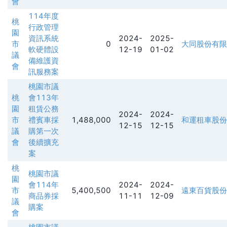
會
114年度
桃
行政管理
園
資訊系統
2024-
2025-
市
0
大同股份有限
軟硬體設
12-19
01-02
議
備維護資
會
訊服務案
桃園市議
桃
會113年
園
租賃公務
2024-
2024-
市
禮賓車採
1,488,000
和運租車股份
12-15
12-15
議
購第一次
會
後續擴充
案
桃
桃園市議
園
會114年
2024-
2024-
市
5,400,500
遠東百貨股份
商品券採
11-11
12-09
議
購案
會