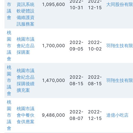
2022-
2022-
市
資訊系統
1,095,600
大同股份有限
10-31
12-15
議
軟硬體設
會
備維護資
訊服務案
桃
園
桃園市議
2022-
2022-
市
會紀念品
1,700,000
羽翔生技有限
09-05
10-02
議
採購案
會
桃
桃園市議
園
會紀念品
2022-
2022-
市
1,470,000
羽翔生技有限
採購後續
08-15
08-15
議
擴充案
會
桃
園
桃園市議
2022-
2022-
市
會中餐伙
9,486,000
達億小吃店
08-07
12-15
議
食供應案
會