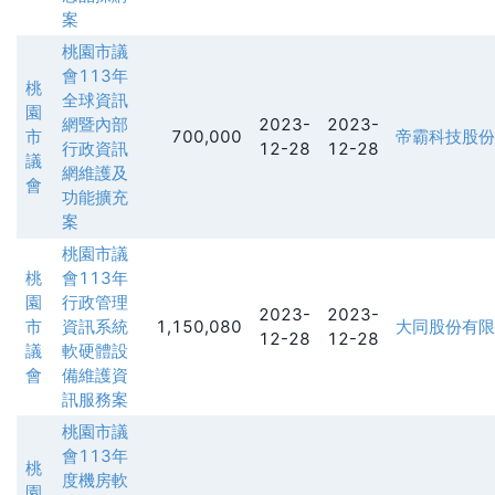
案
桃園市議
會113年
桃
全球資訊
園
網暨內部
2023-
2023-
市
700,000
帝霸科技股份
行政資訊
12-28
12-28
議
網維護及
會
功能擴充
案
桃園市議
桃
會113年
園
行政管理
2023-
2023-
市
資訊系統
1,150,080
大同股份有限
12-28
12-28
議
軟硬體設
會
備維護資
訊服務案
桃園市議
會113年
桃
度機房軟
園