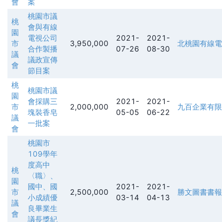
會
案
桃園市議
桃
會與有線
園
電視公司
2021-
2021-
市
3,950,000
北桃園有線電
合作製播
07-26
08-30
議
議政宣傳
會
節目案
桃
桃園市議
園
會採購三
2021-
2021-
市
2,000,000
九百企業有限
塊裝香皂
05-05
06-22
議
一批案
會
桃園市
109學年
度高中
桃
〈職〉、
園
國中、國
2021-
2021-
市
2,500,000
勝文圖書書報
小成績優
03-14
04-13
議
良畢業生
會
議長獎紀