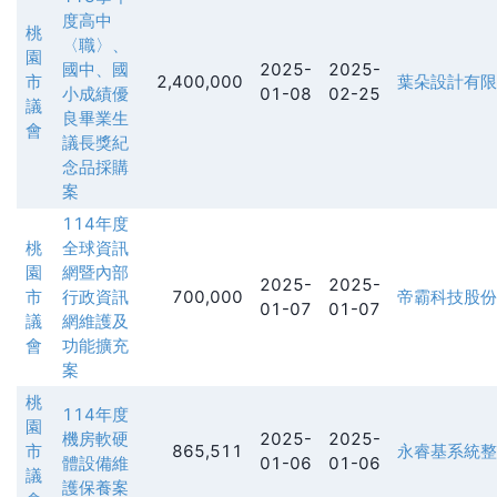
度高中
桃
〈職〉、
園
國中、國
2025-
2025-
市
2,400,000
葉朵設計有限
小成績優
01-08
02-25
議
良畢業生
會
議長獎紀
念品採購
案
114年度
桃
全球資訊
園
網暨內部
2025-
2025-
市
行政資訊
700,000
帝霸科技股份
01-07
01-07
議
網維護及
會
功能擴充
案
桃
114年度
園
機房軟硬
2025-
2025-
市
865,511
永睿基系統整
體設備維
01-06
01-06
議
護保養案