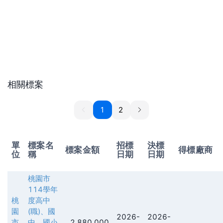
相關標案
1
1
2
單
標案名
招標
決標
標案金額
得標廠商
位
稱
日期
日期
桃園市
114學年
桃
度高中
園
(職)、國
2026-
2026-
市
中、國小
2,880,000