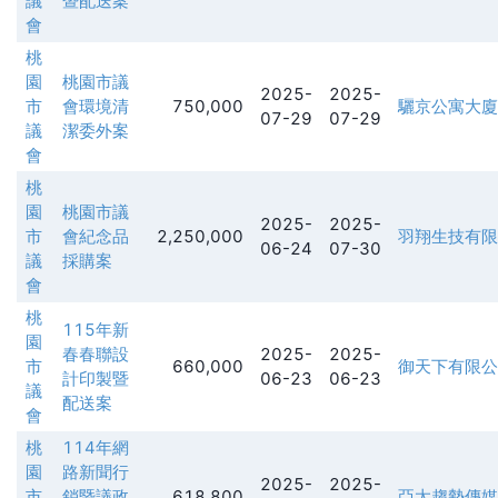
議
暨配送案
會
桃
園
桃園市議
2025-
2025-
市
會環境清
750,000
驪京公寓大廈
07-29
07-29
議
潔委外案
會
桃
園
桃園市議
2025-
2025-
市
會紀念品
2,250,000
羽翔生技有限
06-24
07-30
議
採購案
會
桃
115年新
園
春春聯設
2025-
2025-
市
660,000
御天下有限公
計印製暨
06-23
06-23
議
配送案
會
桃
114年網
園
路新聞行
2025-
2025-
市
銷暨議政
618,800
亞太趨勢傳媒