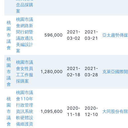
念品採購
案
桃園市議
桃
會網路新
園
聞行銷暨
2021-
2021-
市
596,000
亞太趨勢傳媒
議政通訊
03-02
03-21
議
美編設計
會
案
桃
桃園市議
園
會女性員
2021-
2021-
市
1,280,000
克萊亞國際開
工工作服
02-18
03-28
議
採購案
會
桃園市議
桃
會110年
園
行政管理
2020-
2020-
市
資訊系統
1,095,600
大同股份有限
11-18
12-10
議
軟硬體設
會
備維護資