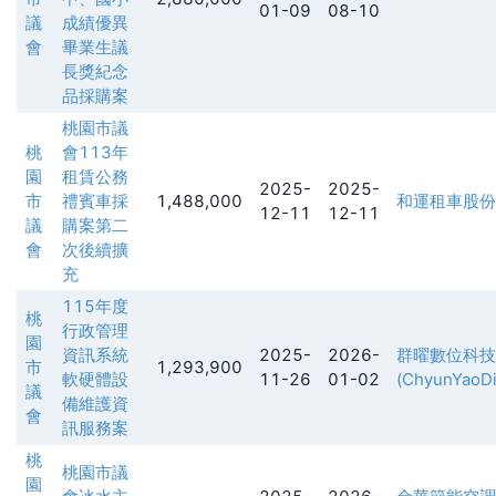
01-09
08-10
議
成績優異
會
畢業生議
長獎紀念
品採購案
桃園市議
桃
會113年
園
租賃公務
2025-
2025-
市
禮賓車採
1,488,000
和運租車股份有限
12-11
12-11
議
購案第二
會
次後續擴
充
115年度
桃
行政管理
園
資訊系統
2025-
2026-
群曜數位科技
市
1,293,900
軟硬體設
11-26
01-02
(ChyunYaoDig
議
備維護資
會
訊服務案
桃
桃園市議
園