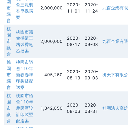
園
會三塊裝
2020-
2020-
市
2,000,000
九百企業有限
香皂採購
11-01
11-24
議
案
會
桃
桃園市議
園
會採購三
2020-
2020-
市
2,000,000
九百企業有限
塊裝香皂
08-17
09-08
議
乙批案
會
桃
桃園市議
園
會110年
2020-
2020-
市
新春春聯
495,260
御天下有限公
08-13
09-03
議
印製暨配
會
送案
桃
桃園市議
園
會110年
2020-
2020-
市
農民曆設
1,342,850
社團法人高雄
08-06
08-31
議
計印製暨
會
配送案