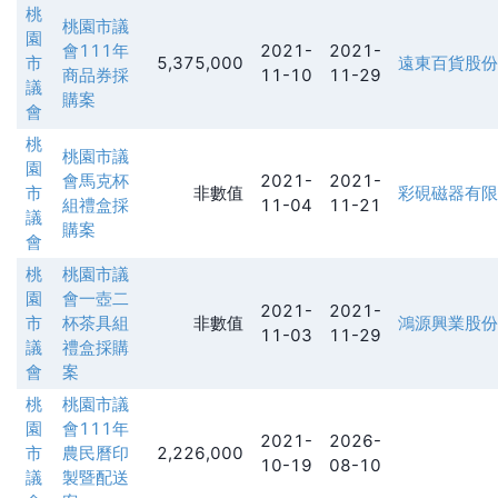
桃
桃園市議
園
會111年
2021-
2021-
市
5,375,000
遠東百貨股份
商品券採
11-10
11-29
議
購案
會
桃
桃園市議
園
會馬克杯
2021-
2021-
市
非數值
彩硯磁器有限
組禮盒採
11-04
11-21
議
購案
會
桃
桃園市議
園
會一壺二
2021-
2021-
市
杯茶具組
非數值
鴻源興業股份
11-03
11-29
議
禮盒採購
會
案
桃
桃園市議
園
會111年
2021-
2026-
市
農民曆印
2,226,000
10-19
08-10
議
製暨配送