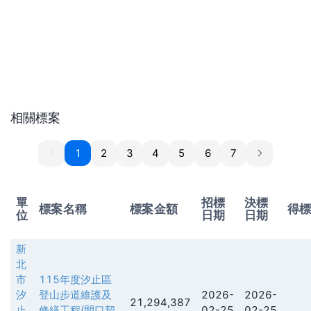
相關標案
1
1
2
3
4
5
6
7
單
招標
決標
標案名稱
標案金額
得
位
日期
日期
新
北
市
115年度汐止區
汐
登山步道維護及
2026-
2026-
21,294,387
止
修繕工程(開口契
02-25
02-25