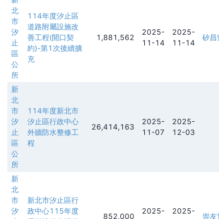
北
114年度汐止區
市
道路附屬設施改
汐
2025-
2025-
善工程(開口契
1,881,562
矽昌
止
11-14
11-14
約)-第1次後續擴
區
充
公
所
新
北
市
114年度新北市
汐
汐止區行政中心
2025-
2025-
26,414,163
止
外牆防水整修工
11-07
12-03
區
程
公
所
新
北
市
新北市汐止區行
汐
政中心115年度
2025-
2025-
852,000
崇友實