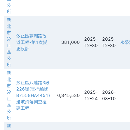
公
所
新
北
市
汐止區夢湖路改
汐
2025-
2025-
道工程-第1次變
381,000
永榮
止
12-30
12-30
更設計
區
公
所
新
北
汐止區八連路3段
市
226號(電桿編號
汐
2025-
2026-
B7558HA4451)
6,345,530
止
12-24
08-10
邊坡滑落掏空復
區
建工程
公
所
新