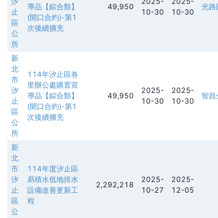
汐
2025-
2025-
導品【綜合類】
49,950
光路
止
10-30
10-30
(開口合約)-第1
區
次後續擴充
公
所
新
北
114年汐止區各
市
里辦公處購置宣
汐
2025-
2025-
導品【綜合類】
49,950
智昌
止
10-30
10-30
(開口合約)-第1
區
次後續擴充
公
所
新
北
市
114年度汐止區
汐
易積水低地排水
2025-
2025-
2,292,218
止
設備改善更新工
10-27
12-05
區
程
公