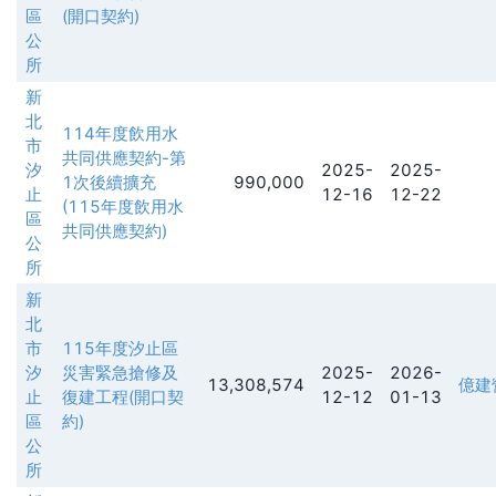
區
(開口契約)
公
所
新
北
114年度飲用水
市
共同供應契約-第
汐
2025-
2025-
1次後續擴充
990,000
止
12-16
12-22
(115年度飲用水
區
共同供應契約)
公
所
新
北
市
115年度汐止區
汐
災害緊急搶修及
2025-
2026-
13,308,574
億建
止
復建工程(開口契
12-12
01-13
區
約)
公
所