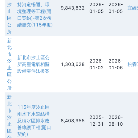
汐
持河道暢通、環
2026-
2026-
9,843,832
宜緯
止
境整理等工程(開
01-05
01-05
區
口契約)-第2次後
公
續擴充(115年度)
所
新
北
市
新北市汐止區公
汐
2026-
2026-
所高壓電氣相關
1,303,628
松霖
止
01-02
01-06
設備零件汰換案
區
公
所
新
北
115年度汐止區
市
雨水下水道結構
汐
2025-
2026-
及積水區排水改
8,408,955
止
12-31
08-10
善維護工程(開口
區
契約)
公