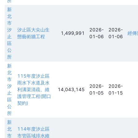
所
新
北
市
汐
汐止區大尖山生
2026-
2026-
1,499,991
經傳
止
態藝術牆工程
01-06
01-06
區
公
所
新
北
115年度汐止區
市
雨水下水道及水
汐
2026-
2026-
利溝渠清疏、維
14,043,145
止
01-05
01-15
護管理工程(開口
區
契約)
公
所
新
北
114年度汐止區
市
市管區域排水維