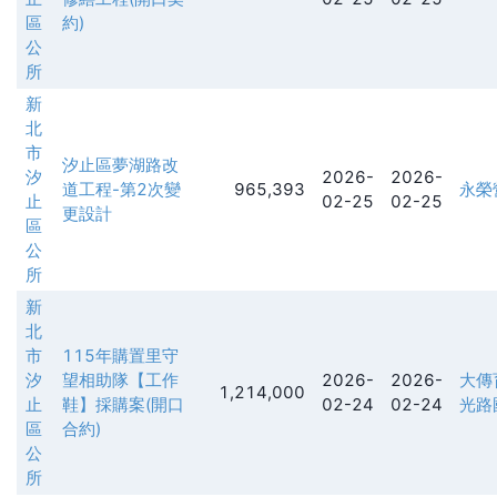
區
約)
公
所
新
北
市
汐止區夢湖路改
汐
2026-
2026-
道工程-第2次變
965,393
永榮
止
02-25
02-25
更設計
區
公
所
新
北
市
115年購置里守
汐
望相助隊【工作
2026-
2026-
大傳
1,214,000
止
鞋】採購案(開口
02-24
02-24
光路
區
合約)
公
所