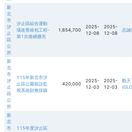
新
北
市
汐止區綜合運動
汐
2025-
2025-
場改善統包工程-
1,854,700
志誠
止
12-08
12-08
第1次後續擴充
區
公
所
新
北
市
115年新北市汐
汐
2025-
2025-
觀天
止區公園裝設監
420,000
止
12-03
12-03
(GLO
視系統財務採購
區
公
所
新
北
市
115年度汐止區