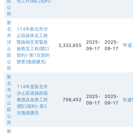
區
理工作(開口契約)
公
所
新
北
114年新北市汐
市
止區綠美化工程
汐
暨路樹災害緊急
2025-
2025-
2,332,655
甲運
止
搶救災工程(開口
09-17
09-17
區
契約)-第1次契約
公
變更(後續擴充)
所
新
北
114年度新北市
市
汐止區道路路面
汐
2025-
2025-
養護及改善工程
706,452
松盛
止
09-17
09-17
(開口契約)-第3
區
次後續擴充
公
所
新