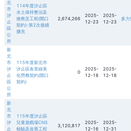
北
114年度汐止區
市
水土保持整治及
汐
2025-
2025-
搶救災工程(開口
2,674,266
多力
止
12-23
12-23
契約)-第2次後續
區
擴充
公
所
新
北
市
115年度新北市
汐
汐止區各里綠美
2025-
2025-
0
止
化勞務契約(開口
12-18
12-18
區
契約)
公
所
新
北
市
115年度汐止區
汐
兒童遊戲場CNS
2025-
2025-
3,120,817
止
檢驗及改善工程
12-16
12-31