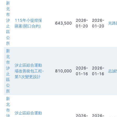
新
北
市
汐
115年小提燈採
2026-
2026-
643,500
光路
止
購案(開口合約)
01-20
01-20
區
公
所
新
北
市
汐止區綜合運動
汐
2026-
2026-
場改善統包工程-
810,000
志誠
止
01-16
01-16
第1次變更設計
區
公
所
新
北
市
汐止區綜合運動
汐
2026-
2026-