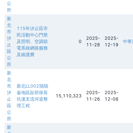
公
所
新
北
115年汐止區市
市
民活動中心門禁
汐
2025-
2025-
及照明、空調節
0
中華
止
11-28
12-19
電系統網路服務
區
及維護費
公
所
新
北
市
新北LL002鵠鵠
汐
崙地區趾部保長
2025-
2025-
15,110,323
止
坑溪支流河道整
11-26
12-08
區
理工程
公
所
新