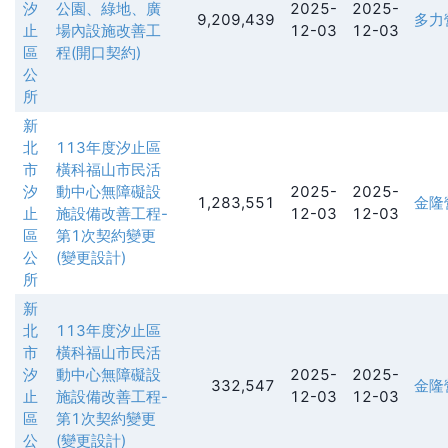
汐
公園、綠地、廣
2025-
2025-
9,209,439
多力
止
場內設施改善工
12-03
12-03
區
程(開口契約)
公
所
新
北
113年度汐止區
市
橫科福山市民活
汐
動中心無障礙設
2025-
2025-
1,283,551
金隆
止
施設備改善工程-
12-03
12-03
區
第1次契約變更
公
(變更設計)
所
新
北
113年度汐止區
市
橫科福山市民活
汐
動中心無障礙設
2025-
2025-
332,547
金隆
止
施設備改善工程-
12-03
12-03
區
第1次契約變更
公
(變更設計)