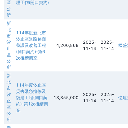
區
理工作(開口契約)
公
所
新
北
114年度新北市
市
汐止區道路路面
汐
2025-
2025-
養護及改善工程
4,200,868
松盛
止
11-14
11-14
(開口契約)-第6
區
次後續擴充
公
所
新
北
114年度汐止區
市
災害緊急搶修及
汐
2025-
2025-
復建工程(開口契
13,355,000
億建
止
11-14
11-14
約)-第1次後續擴
區
充
公
所
新