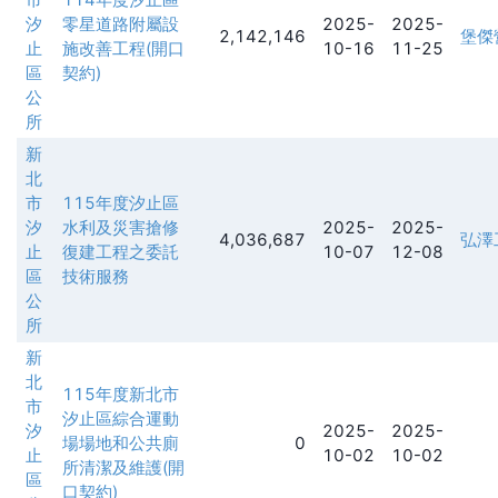
汐
零星道路附屬設
2025-
2025-
2,142,146
堡傑
止
施改善工程(開口
10-16
11-25
區
契約)
公
所
新
北
市
115年度汐止區
汐
水利及災害搶修
2025-
2025-
4,036,687
弘澤
止
復建工程之委託
10-07
12-08
區
技術服務
公
所
新
北
115年度新北市
市
汐止區綜合運動
汐
2025-
2025-
場場地和公共廁
0
止
10-02
10-02
所清潔及維護(開
區
口契約)