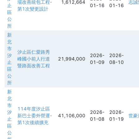
場改善統包工程-
1,612,664
志誠
止
01-16
01-16
第1次變更設計
區
公
所
新
北
市
汐止區仁愛路秀
汐
2026-
2026-
峰國小前人行道
21,994,000
止
01-09
08-10
暨路面改善工程
區
公
所
新
北
市
114年度汐止區
汐
2026-
2026-
新巴士委外營運-
41,106,000
世豪
止
01-08
01-19
第1次後續擴充
區
公