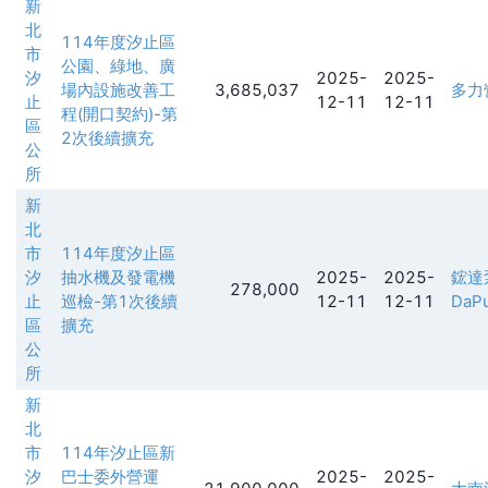
新
北
114年度汐止區
市
公園、綠地、廣
汐
2025-
2025-
場內設施改善工
3,685,037
多力
止
12-11
12-11
程(開口契約)-第
區
2次後續擴充
公
所
新
北
市
114年度汐止區
汐
抽水機及發電機
2025-
2025-
鋐達
278,000
止
巡檢-第1次後續
12-11
12-11
DaPu
區
擴充
公
所
新
北
市
114年汐止區新
汐
巴士委外營運
2025-
2025-