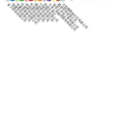
0
億建營造有限公司
矽昌營造有限公司
多力營造有限公司
世豪遊覽車有限公司
松盛營造有限公司
旺福營造有限公司
暘固營造有限公司
巧聖營造有限公司
凱銘企業社
大承工程顧問股份有限公司
福君土木包工業有限公司
騰鼎營造有限公司
大凱國際旅行社有限公司