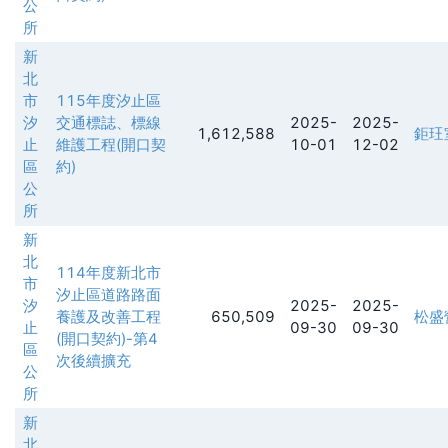
公
所
新
北
市
115年度汐止區
汐
交通標誌、標線
2025-
2025-
1,612,588
鉅玨
止
維護工程(開口契
10-01
12-02
區
約)
公
所
新
北
114年度新北市
市
汐止區道路路面
汐
2025-
2025-
養護及改善工程
650,509
松盛
止
09-30
09-30
(開口契約)-第4
區
次後續擴充
公
所
新
北