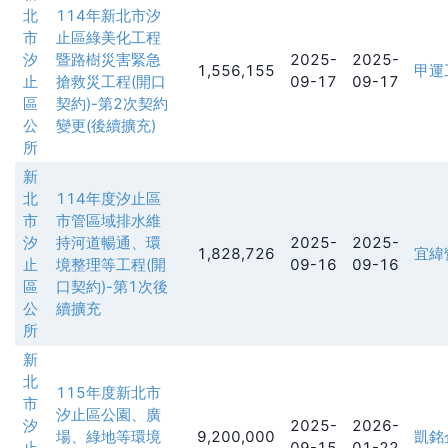
北
114年新北市汐
市
止區綠美化工程
汐
暨路樹災害緊急
2025-
2025-
1,556,155
甲運
止
搶救災工程(開口
09-17
09-17
區
契約)-第2次契約
公
變更(後續擴充)
所
新
北
114年度汐止區
市
市管區域排水維
汐
持河道暢通、環
2025-
2025-
1,828,726
宜緯
止
境整理等工程(開
09-16
09-16
區
口契約)-第1次後
公
續擴充
所
新
北
115年度新北市
市
汐止區公園、廣
汐
2025-
2026-
場、綠地等環境
9,200,000
凱銘
止
09-15
01-22