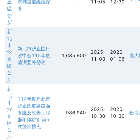
止
電梯設備維護保
11-05
12-30
區
養
公
所
新
北
市
新北市汐止區行
汐
2025-
2026-
政中心115年度
1,685,900
溫大
止
11-03
01-06
清潔委外勞務
區
公
所
新
北
114年度新北市
市
汐止區道路路面
汐
2025-
2025-
養護及改善工程
986,940
松盛
止
10-30
10-30
(開口契約)-第5
區
次後續擴充
公
所