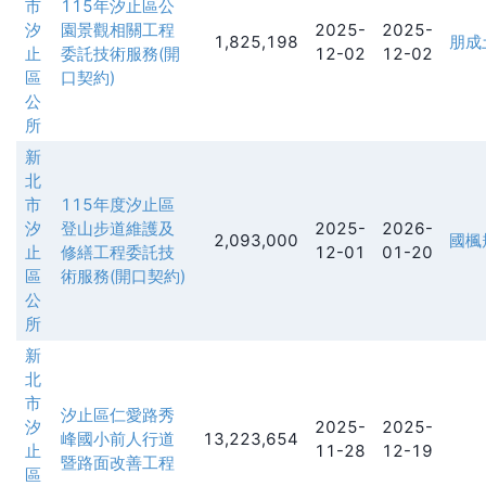
市
115年汐止區公
汐
園景觀相關工程
2025-
2025-
1,825,198
朋成
止
委託技術服務(開
12-02
12-02
區
口契約)
公
所
新
北
市
115年度汐止區
汐
登山步道維護及
2025-
2026-
2,093,000
國楓
止
修繕工程委託技
12-01
01-20
區
術服務(開口契約)
公
所
新
北
市
汐止區仁愛路秀
汐
2025-
2025-
峰國小前人行道
13,223,654
止
11-28
12-19
暨路面改善工程
區