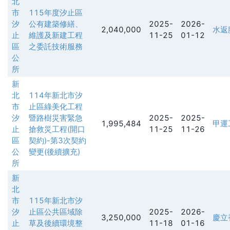
北
市
115年度汐止區
汐
公有建築修繕、
2025-
2026-
2,040,000
水返
止
維護及新建工程
11-25
01-12
區
之委託技術服務
公
所
新
北
114年新北市汐
市
止區綠美化工程
汐
暨路樹災害緊急
2025-
2025-
1,995,484
甲運
止
搶救災工程(開口
11-25
11-26
區
契約)-第3次契約
公
變更(後續擴充)
所
新
北
市
115年新北市汐
汐
止區公共區域除
2025-
2026-
3,250,000
慶立
止
草及後續環境整
11-18
01-16