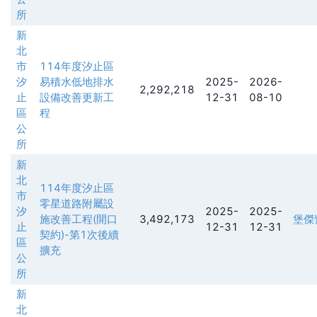
所
新
北
市
114年度汐止區
汐
易積水低地排水
2025-
2026-
2,292,218
止
設備改善更新工
12-31
08-10
區
程
公
所
新
北
114年度汐止區
市
零星道路附屬設
汐
2025-
2025-
施改善工程(開口
3,492,173
堡傑
止
12-31
12-31
契約)-第1次後續
區
擴充
公
所
新
北