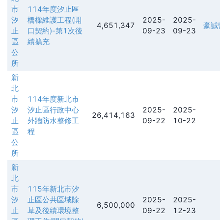
市
114年度汐止區
汐
橋樑維護工程(開
2025-
2025-
4,651,347
豪誠
止
口契約)-第1次後
09-23
09-23
區
續擴充
公
所
新
北
市
114年度新北市
汐
汐止區行政中心
2025-
2025-
26,414,163
止
外牆防水整修工
09-22
10-22
區
程
公
所
新
北
市
115年新北市汐
汐
止區公共區域除
2025-
2025-
6,500,000
止
草及後續環境整
09-22
12-23