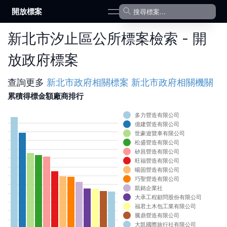
開放標案
open navigation menu
新北市汐止區公所標案檢索 - 開
放政府標案
查詢更多
新北市政府
相關標案
新北市政府
相關機關
累積得標金額廠商排行
多力營造有限公司
0
億建營造有限公司
0
世豪遊覽車有限公司
0
松盛營造有限公司
0
矽昌營造有限公司
0
旺福營造有限公司
0
暘固營造有限公司
0
巧聖營造有限公司
0
凱銘企業社
0
大承工程顧問股份有限公司
0
福君土木包工業有限公司
0
騰鼎營造有限公司
0
大凱國際旅行社有限公司