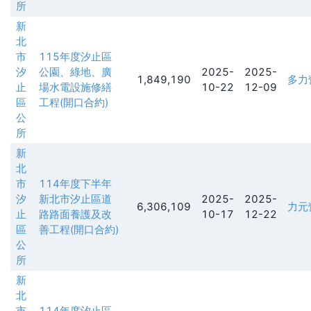
所
新
北
市
115年度汐止區
汐
公園、綠地、廣
2025-
2025-
1,849,190
多力
止
場水電設施修繕
10-22
12-09
區
工程(開口合約)
公
所
新
北
市
114年度下半年
汐
新北市汐止區道
2025-
2025-
6,306,109
力元
止
路路面養護及改
10-17
12-22
區
善工程(開口合約)
公
所
新
北
市
114年度汐止區