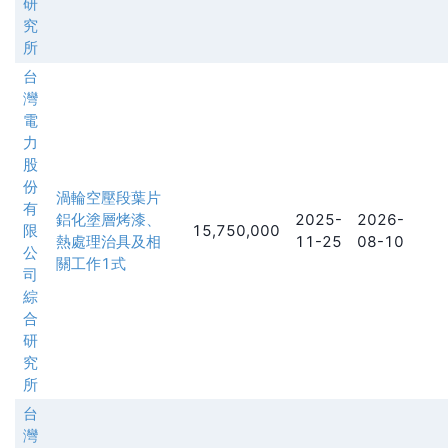
研
究
所
台
灣
電
力
股
份
渦輪空壓段葉片
有
鋁化塗層烤漆、
2025-
2026-
限
15,750,000
熱處理治具及相
11-25
08-10
公
關工作1式
司
綜
合
研
究
所
台
灣