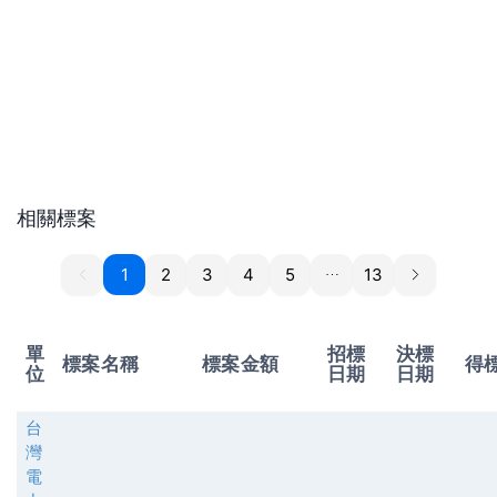
相關標案
1
1
2
3
4
5
13
單
招標
決標
標案名稱
標案金額
得
位
日期
日期
台
灣
電