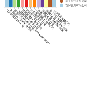
華天科技有限公司
百煇實業有限公司
0
英耐德實業有限公司
財團法人工業技術研究院
群翌能源股份有限公司(HEPHASENERGYCO.,LTD.)
大菱鋼鐵股份有限公司
華城電機股份有限公司
帕特萊克有限公司
高詮國際有限公司
三朋儀器股份有限公司
海銳工業有限公司
財團法人台灣經濟研究院
財團法人台灣綜合研究院
華天科技有限公司
百煇實業有限公司