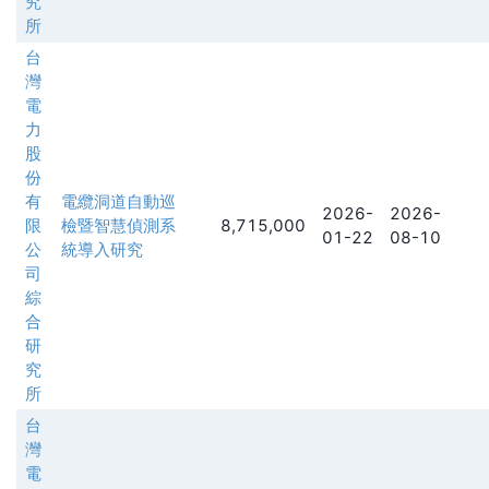
究
所
台
灣
電
力
股
份
有
電纜洞道自動巡
2026-
2026-
限
檢暨智慧偵測系
8,715,000
01-22
08-10
公
統導入研究
司
綜
合
研
究
所
台
灣
電