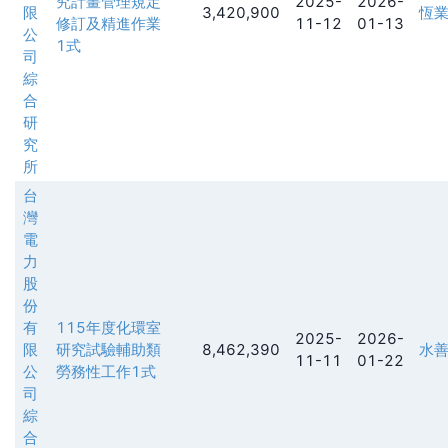
究計畫管理規定
2025-
2026-
限
3,420,900
恆
修訂及精進作業
11-12
01-13
公
1式
司
綜
合
研
究
所
台
灣
電
力
股
份
有
115年度化環室
2025-
2026-
限
研究試驗輔助類
8,462,390
水
11-11
01-22
公
勞務性工作1式
司
綜
合