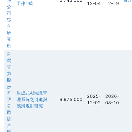
限
5,743,500
聚
工作1式
12-04
12-19
公
司
綜
合
研
究
所
台
灣
電
力
股
份
有
生成式AI知識管
2025-
2026-
限
理系統之引進與
9,975,000
12-02
08-10
公
應用規劃研究
司
綜
合
研