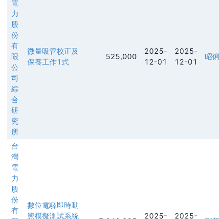
電
力
股
份
有
微量吸管校正及
2025-
2025-
限
525,000
昭
保養工作1式
12-01
12-01
公
司
綜
合
研
究
所
台
灣
電
力
股
份
數位電驛即時動
有
態模擬測試系統
2025-
2025-