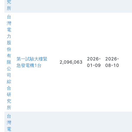
究
所
台
灣
電
力
股
份
有
第一試驗大樓緊
2026-
2026-
限
2,096,063
急發電機1台
01-09
08-10
公
司
綜
合
研
究
所
台
灣
電