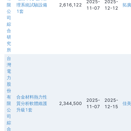
2025-
2025-
限
理系統試驗設備
2,616,122
拓
11-07
12-12
公
1套
司
綜
合
研
究
所
台
灣
電
力
股
份
有
合金材料熱力性
2025-
2025-
限
質分析軟體維護
2,344,500
佳
11-07
12-15
公
升級1套
司
綜
合