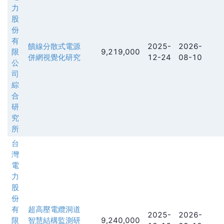
力
股
份
有
饋線分散式電源
2025-
2026-
限
9,219,000
併網視覺化研究
12-24
08-10
公
司
綜
合
研
究
所
台
灣
電
力
股
份
有
超高壓電纜洞道
2025-
2026-
限
智慧結構監測研
9,240,000