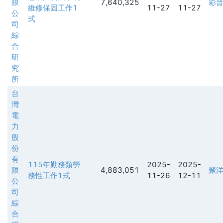
限
7,640,325
彩
維修保固工作1
11-27
11-27
公
式
司
綜
合
研
究
所
台
灣
電
力
股
份
有
115年勤務類勞
2025-
2025-
限
4,883,051
聚
務性工作1式
11-26
12-11
公
司
綜
合