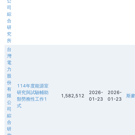
公
司
綜
合
研
究
所
台
灣
電
力
股
份
114年度能源室
有
研究與試驗輔助
2026-
2026-
限
1,582,512
斯
類勞務性工作1
01-23
01-23
公
式
司
綜
合
研