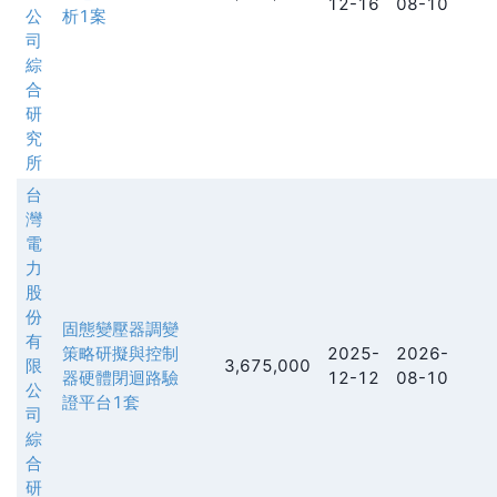
12-16
08-10
公
析1案
司
綜
合
研
究
所
台
灣
電
力
股
份
固態變壓器調變
有
策略研擬與控制
2025-
2026-
限
3,675,000
器硬體閉迴路驗
12-12
08-10
公
證平台1套
司
綜
合
研