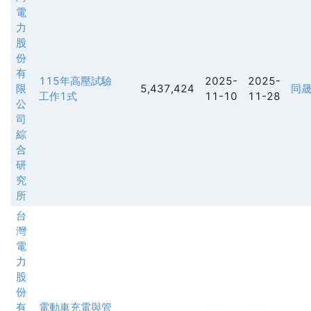
電
力
股
份
有
115年高壓試驗
2025-
2025-
限
5,437,424
同
工作1式
11-10
11-28
公
司
綜
合
研
究
所
台
灣
電
力
股
份
有
電動車充電與管