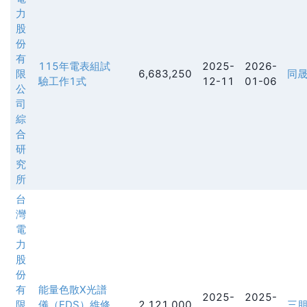
力
股
份
有
115年電表組試
2025-
2026-
限
6,683,250
同
驗工作1式
12-11
01-06
公
司
綜
合
研
究
所
台
灣
電
力
股
份
有
能量色散X光譜
2025-
2025-
限
儀（EDS）維修
2,121,000
三