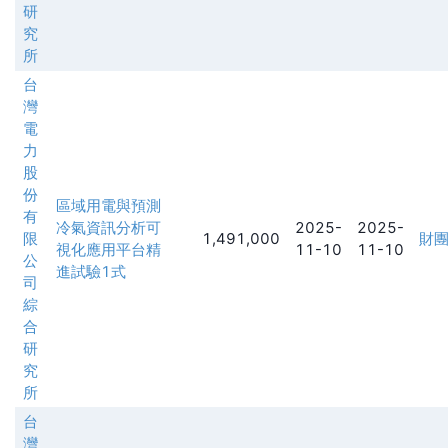
研
究
所
台
灣
電
力
股
份
區域用電與預測
有
冷氣資訊分析可
2025-
2025-
限
1,491,000
財
視化應用平台精
11-10
11-10
公
進試驗1式
司
綜
合
研
究
所
台
灣