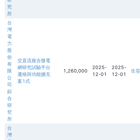
究
所
台
灣
電
力
股
份
交直流複合微電
有
網研究試驗平台
2025-
2025-
限
1,260,000
生
遷移與功能擴充
12-01
12-01
公
案1式
司
綜
合
研
究
所
台
灣