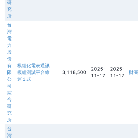
研
究
所
台
灣
電
力
股
份
有
模組化電表通訊
2025-
2025-
限
模組測試平台維
3,118,500
財
11-17
11-17
公
運１式
司
綜
合
研
究
所
台
灣