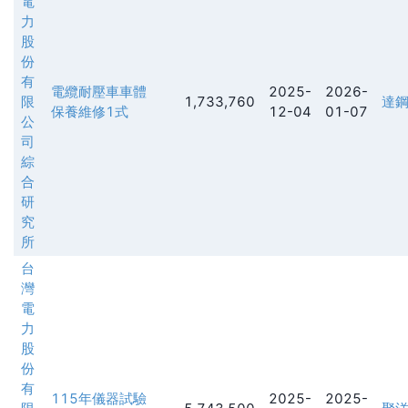
電
力
股
份
有
電纜耐壓車車體
2025-
2026-
限
1,733,760
達
保養維修1式
12-04
01-07
公
司
綜
合
研
究
所
台
灣
電
力
股
份
有
115年儀器試驗
2025-
2025-