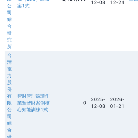
12-08
12-24
公
案1式
司
綜
合
研
究
所
台
灣
電
力
股
份
有
智財管理循環作
2025-
2026-
限
業暨智財案例核
0
12-08
01-21
公
心知能訓練1式
司
綜
合
研