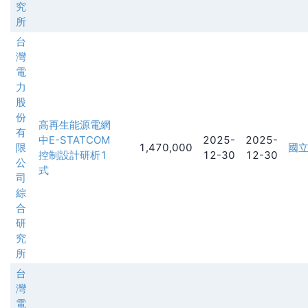
究
所
台
灣
電
力
股
份
高再生能源電網
有
中E-STATCOM
2025-
2025-
限
1,470,000
國
控制設計研析1
12-30
12-30
公
式
司
綜
合
研
究
所
台
灣
電