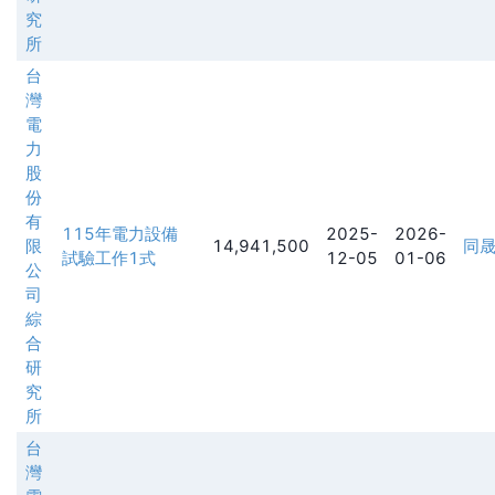
究
所
台
灣
電
力
股
份
有
115年電力設備
2025-
2026-
限
14,941,500
同
試驗工作1式
12-05
01-06
公
司
綜
合
研
究
所
台
灣