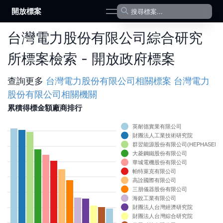
開放標案
open navigation menu
台灣電力股份有限公司綜合研究
所標案檢索 - 開放政府標案
查詢更多
台灣電力股份有限公司
相關標案
台灣電力
股份有限公司
相關機關
累積得標金額廠商排行
英耐德實業有限公司
0
財團法人工業技術研究院
群翌能源股份有限公司(HEPHASENERG
0
大菱鋼鐵股份有限公司
0
華城電機股份有限公司
帕特萊克有限公司
0
高詮國際有限公司
三朋儀器股份有限公司
0
海銳工業有限公司
財團法人台灣經濟研究院
0
財團法人台灣綜合研究院
0