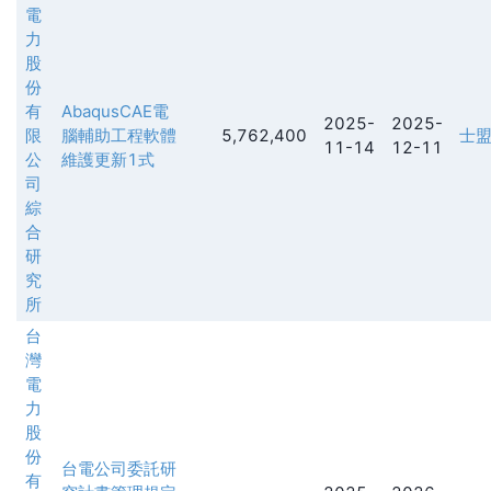
電
力
股
份
有
AbaqusCAE電
2025-
2025-
限
腦輔助工程軟體
5,762,400
士
11-14
12-11
公
維護更新1式
司
綜
合
研
究
所
台
灣
電
力
股
份
台電公司委託研
有