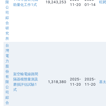
限
19,243,253
旺
助量化工作1式
11-20
01-14
公
司
綜
合
研
究
所
台
灣
電
力
股
份
架空輸電線路間
有
隔器模態量測及
2025-
2025-
限
1,318,380
基
磨損評估試驗1
11-20
11-20
公
式
司
綜
合