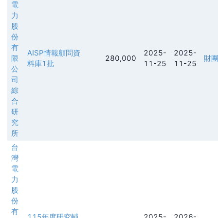
電
力
股
份
有
AISP情報顧問資
2025-
2025-
限
280,000
財
料庫1批
11-25
11-25
公
司
綜
合
研
究
所
台
灣
電
力
股
份
有
115年度研究輔
2025-
2026-