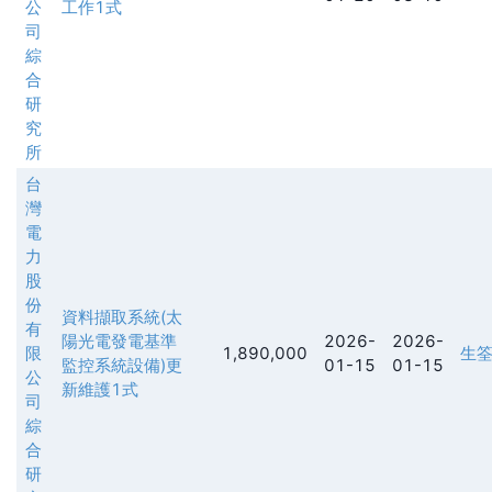
公
工作1式
司
綜
合
研
究
所
台
灣
電
力
股
份
資料擷取系統(太
有
陽光電發電基準
2026-
2026-
限
1,890,000
生
監控系統設備)更
01-15
01-15
公
新維護1式
司
綜
合
研