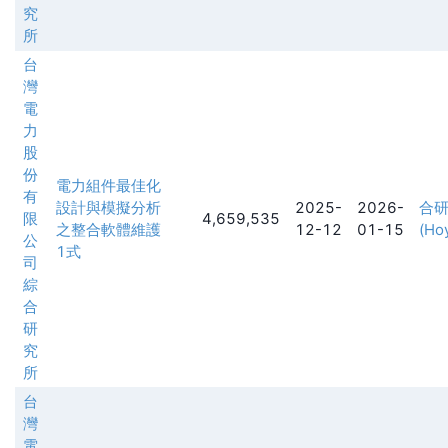
究
所
台
灣
電
力
股
份
電力組件最佳化
有
設計與模擬分析
2025-
2026-
合
限
4,659,535
之整合軟體維護
12-12
01-15
(Hoy
公
1式
司
綜
合
研
究
所
台
灣
電