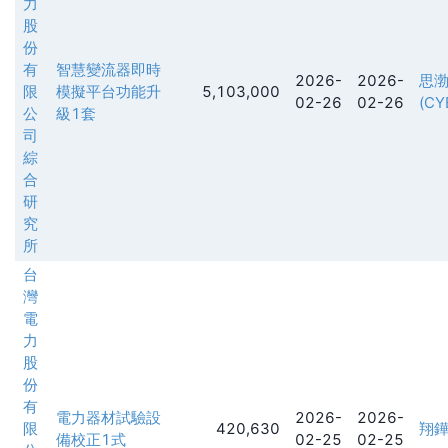
力
股
份
有
智慧變流器即時
2026-
2026-
思
限
模擬平台功能升
5,103,000
02-26
02-26
(CY
公
級1套
司
綜
合
研
究
所
台
灣
電
力
股
份
有
電力器材試驗設
2026-
2026-
限
420,630
翔
備校正1式
02-25
02-25