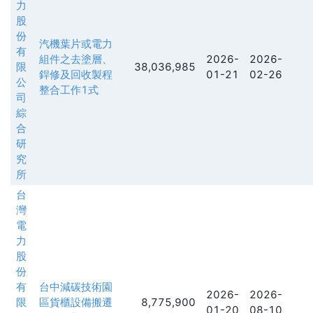
力
股
份
汽機葉片或電力
有
組件之去塗層、
2026-
2026-
限
38,036,985
銲修及回收製程
01-21
02-26
公
整合工作1式
司
綜
合
研
究
所
台
灣
電
力
股
份
有
台中減碳技術園
2026-
2026-
限
區貨櫃設備搬遷
8,775,900
01-20
08-10