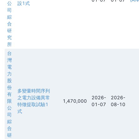
公
設1式
司
綜
合
研
究
所
台
灣
電
力
股
份
多變量時間序列
有
之電力設備異常
2026-
2026-
限
1,470,000
特徵提取試驗1
01-07
08-10
公
式
司
綜
合
研