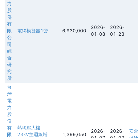
力
股
份
有
2026-
2026-
限
電網模擬器1套
6,930,000
01-08
01-23
公
司
綜
合
研
究
所
台
灣
電
力
股
份
有
熱均壓大樓
2026-
2026-
安
限
23kV主迴線增
1,399,650
01-07
01-07
(AN