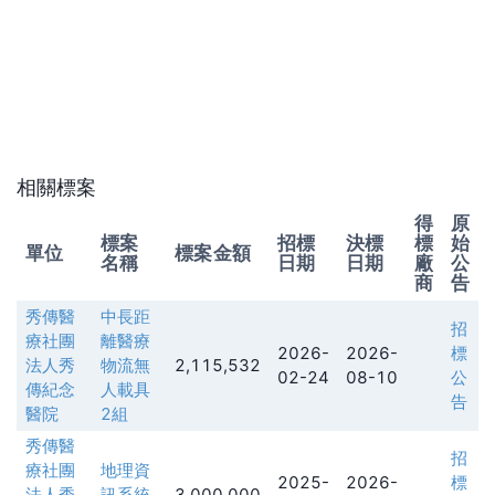
相關標案
得
原
標案
招標
決標
標
始
單位
標案金額
名稱
日期
日期
廠
公
商
告
秀傳醫
中長距
招
療社團
離醫療
2026-
2026-
標
法人秀
物流無
2,115,532
02-24
08-10
公
傳紀念
人載具
告
醫院
2組
秀傳醫
招
療社團
地理資
2025-
2026-
標
法人秀
訊系統
3,000,000